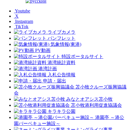
Youtube
X
Instagram
TikTok
ライブカメラ
パンフレット
気象情報(東港)
PV動画
特設ポータルサイト
港湾統計資料
港湾計画
入札公告情報
申請・届出
苫小牧クルーズ振興協議
会
みなとオアシス苫小牧
苫小牧港利用促進協議会
キラキラ公園
港園亭 ～港公
園バーベキュー施設～
ネーミングライツ事業