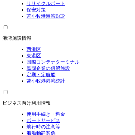
リサイクルポート
保安対策
苫小牧港港湾BCP
港湾施設情報
西港区
東港区
国際コンテナターミナル
民間企業の係留施設
定期・定航船
苫小牧港港湾統計
ビジネス向け利用情報
使用手続き・料金
ポートサービス
航行時の注意等
船舶動静関係