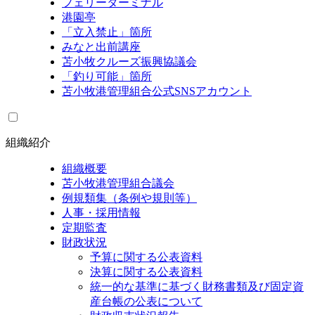
フェリーターミナル
港園亭
「立入禁止」箇所
みなと出前講座
苫小牧クルーズ振興協議会
「釣り可能」箇所
苫小牧港管理組合公式SNSアカウント
組織紹介
組織概要
苫小牧港管理組合議会
例規類集（条例や規則等）
人事・採用情報
定期監査
財政状況
予算に関する公表資料
決算に関する公表資料
統一的な基準に基づく財務書類及び固定資
産台帳の公表について