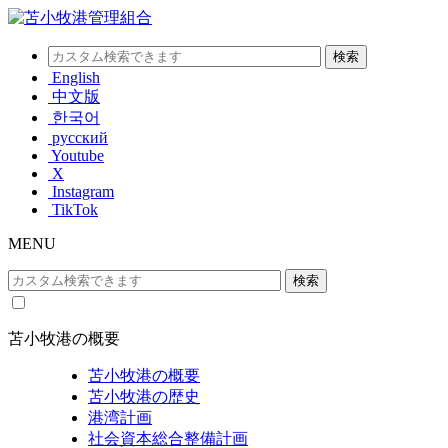
English
中文版
한국어
русский
Youtube
X
Instagram
TikTok
MENU
苫小牧港の概要
苫小牧港の概要
苫小牧港の歴史
港湾計画
社会資本総合整備計画