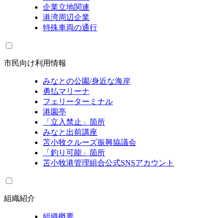
企業立地関連
港湾周辺企業
特殊車両の通行
市民向け利用情報
みなとの公園/身近な海岸
勇払マリーナ
フェリーターミナル
港園亭
「立入禁止」箇所
みなと出前講座
苫小牧クルーズ振興協議会
「釣り可能」箇所
苫小牧港管理組合公式SNSアカウント
組織紹介
組織概要