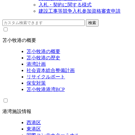
入札・契約に関する様式
建設工事等競争入札参加資格審査申請
苫小牧港の概要
苫小牧港の概要
苫小牧港の歴史
港湾計画
社会資本総合整備計画
リサイクルポート
保安対策
苫小牧港港湾BCP
港湾施設情報
西港区
東港区