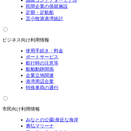
国際コンテナターミナル
民間企業の係留施設
定期・定航船
苫小牧港港湾統計
ビジネス向け利用情報
使用手続き・料金
ポートサービス
航行時の注意等
船舶動静関係
企業立地関連
港湾周辺企業
特殊車両の通行
市民向け利用情報
みなとの公園/身近な海岸
勇払マリーナ