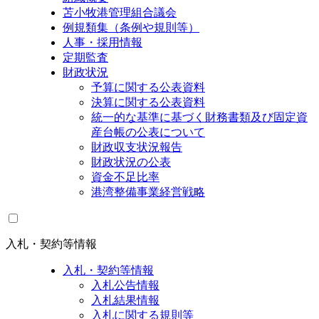
苫小牧港管理組合議会
例規類集（条例や規則等）
人事・採用情報
定期監査
財政状況
予算に関する公表資料
決算に関する公表資料
統一的な基準に基づく財務書類及び固定資
産台帳の公表について
財政収支状況報告
財政状況の公表
資金不足比率
港湾整備事業経営戦略
入札・契約等情報
入札・契約等情報
入札公告情報
入札結果情報
入札に関する規則等