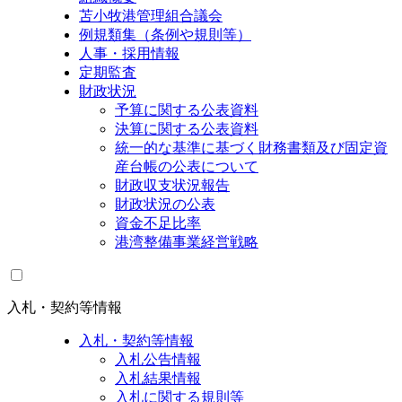
苫小牧港管理組合議会
例規類集（条例や規則等）
人事・採用情報
定期監査
財政状況
予算に関する公表資料
決算に関する公表資料
統一的な基準に基づく財務書類及び固定資
産台帳の公表について
財政収支状況報告
財政状況の公表
資金不足比率
港湾整備事業経営戦略
入札・契約等情報
入札・契約等情報
入札公告情報
入札結果情報
入札に関する規則等