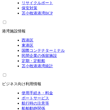
リサイクルポート
保安対策
苫小牧港港湾BCP
港湾施設情報
西港区
東港区
国際コンテナターミナル
民間企業の係留施設
定期・定航船
苫小牧港港湾統計
ビジネス向け利用情報
使用手続き・料金
ポートサービス
航行時の注意等
船舶動静関係