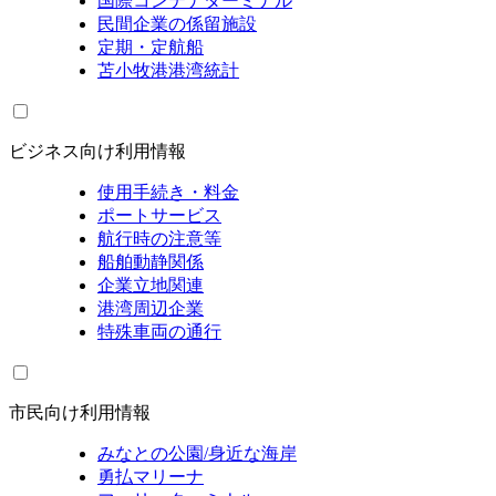
国際コンテナターミナル
民間企業の係留施設
定期・定航船
苫小牧港港湾統計
ビジネス向け利用情報
使用手続き・料金
ポートサービス
航行時の注意等
船舶動静関係
企業立地関連
港湾周辺企業
特殊車両の通行
市民向け利用情報
みなとの公園/身近な海岸
勇払マリーナ