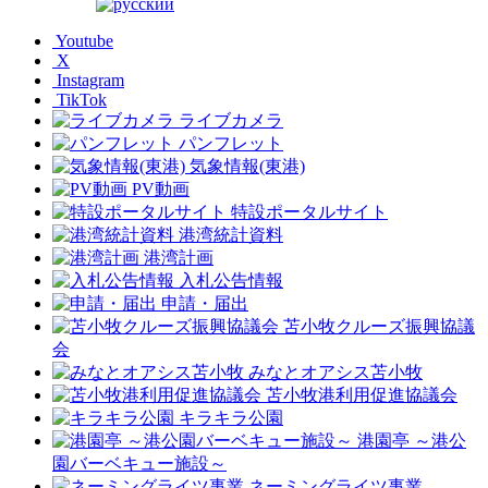
Youtube
X
Instagram
TikTok
ライブカメラ
パンフレット
気象情報(東港)
PV動画
特設ポータルサイト
港湾統計資料
港湾計画
入札公告情報
申請・届出
苫小牧クルーズ振興協議
会
みなとオアシス苫小牧
苫小牧港利用促進協議会
キラキラ公園
港園亭 ～港公
園バーベキュー施設～
ネーミングライツ事業