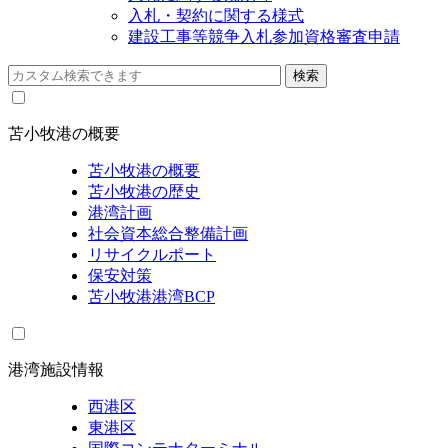
入札・契約に関する様式
建設工事等競争入札参加資格審査申請
苫小牧港の概要
苫小牧港の概要
苫小牧港の歴史
港湾計画
社会資本総合整備計画
リサイクルポート
保安対策
苫小牧港港湾BCP
港湾施設情報
西港区
東港区