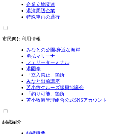
企業立地関連
港湾周辺企業
特殊車両の通行
市民向け利用情報
みなとの公園/身近な海岸
勇払マリーナ
フェリーターミナル
港園亭
「立入禁止」箇所
みなと出前講座
苫小牧クルーズ振興協議会
「釣り可能」箇所
苫小牧港管理組合公式SNSアカウント
組織紹介
組織概要