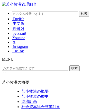
English
中文版
한국어
русский
Youtube
X
Instagram
TikTok
MENU
苫小牧港の概要
苫小牧港の概要
苫小牧港の歴史
港湾計画
社会資本総合整備計画