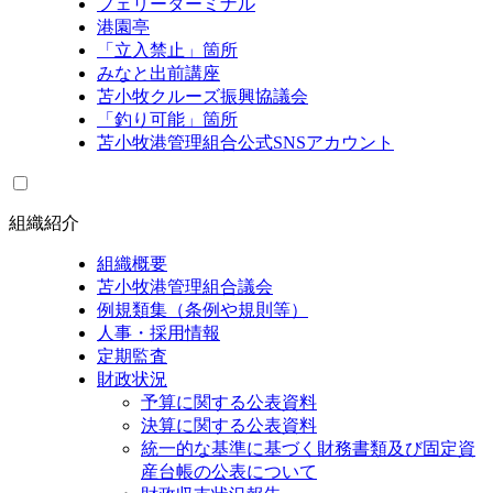
フェリーターミナル
港園亭
「立入禁止」箇所
みなと出前講座
苫小牧クルーズ振興協議会
「釣り可能」箇所
苫小牧港管理組合公式SNSアカウント
組織紹介
組織概要
苫小牧港管理組合議会
例規類集（条例や規則等）
人事・採用情報
定期監査
財政状況
予算に関する公表資料
決算に関する公表資料
統一的な基準に基づく財務書類及び固定資
産台帳の公表について