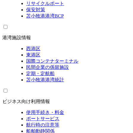
リサイクルポート
保安対策
苫小牧港港湾BCP
港湾施設情報
西港区
東港区
国際コンテナターミナル
民間企業の係留施設
定期・定航船
苫小牧港港湾統計
ビジネス向け利用情報
使用手続き・料金
ポートサービス
航行時の注意等
船舶動静関係