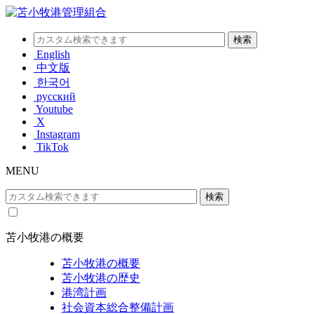
English
中文版
한국어
русский
Youtube
X
Instagram
TikTok
MENU
苫小牧港の概要
苫小牧港の概要
苫小牧港の歴史
港湾計画
社会資本総合整備計画