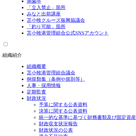
港園亭
「立入禁止」箇所
みなと出前講座
苫小牧クルーズ振興協議会
「釣り可能」箇所
苫小牧港管理組合公式SNSアカウント
組織紹介
組織概要
苫小牧港管理組合議会
例規類集（条例や規則等）
人事・採用情報
定期監査
財政状況
予算に関する公表資料
決算に関する公表資料
統一的な基準に基づく財務書類及び固定資産
財政収支状況報告
財政状況の公表