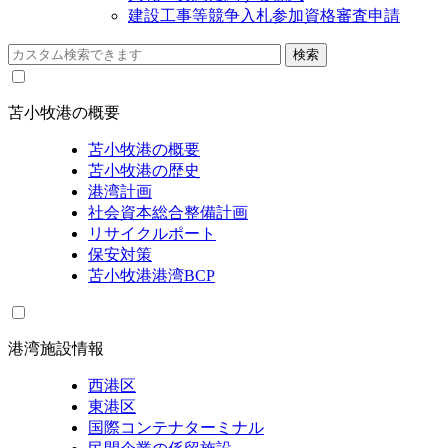
建設工事等競争入札参加資格審査申請
苫小牧港の概要
苫小牧港の概要
苫小牧港の歴史
港湾計画
社会資本総合整備計画
リサイクルポート
保安対策
苫小牧港港湾BCP
港湾施設情報
西港区
東港区
国際コンテナターミナル