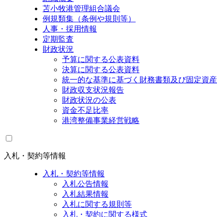
苫小牧港管理組合議会
例規類集（条例や規則等）
人事・採用情報
定期監査
財政状況
予算に関する公表資料
決算に関する公表資料
統一的な基準に基づく財務書類及び固定資産
財政収支状況報告
財政状況の公表
資金不足比率
港湾整備事業経営戦略
入札・契約等情報
入札・契約等情報
入札公告情報
入札結果情報
入札に関する規則等
入札・契約に関する様式