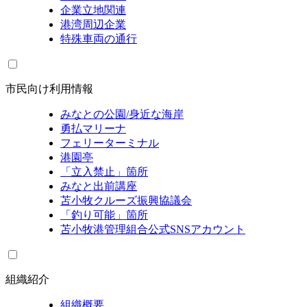
企業立地関連
港湾周辺企業
特殊車両の通行
市民向け利用情報
みなとの公園/身近な海岸
勇払マリーナ
フェリーターミナル
港園亭
「立入禁止」箇所
みなと出前講座
苫小牧クルーズ振興協議会
「釣り可能」箇所
苫小牧港管理組合公式SNSアカウント
組織紹介
組織概要