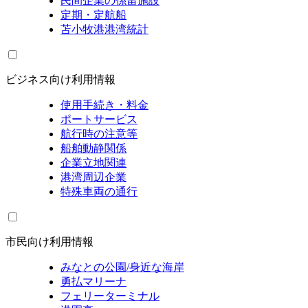
民間企業の係留施設
定期・定航船
苫小牧港港湾統計
ビジネス向け利用情報
使用手続き・料金
ポートサービス
航行時の注意等
船舶動静関係
企業立地関連
港湾周辺企業
特殊車両の通行
市民向け利用情報
みなとの公園/身近な海岸
勇払マリーナ
フェリーターミナル