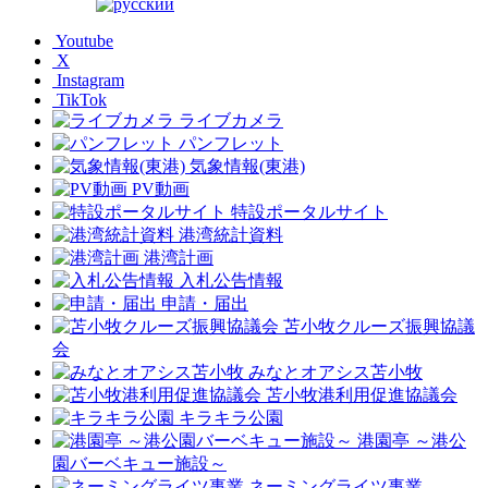
Youtube
X
Instagram
TikTok
ライブカメラ
パンフレット
気象情報(東港)
PV動画
特設ポータルサイト
港湾統計資料
港湾計画
入札公告情報
申請・届出
苫小牧クルーズ振興協議
会
みなとオアシス苫小牧
苫小牧港利用促進協議会
キラキラ公園
港園亭 ～港公
園バーベキュー施設～
ネーミングライツ事業