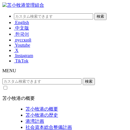
English
中文版
한국어
русский
Youtube
X
Instagram
TikTok
MENU
苫小牧港の概要
苫小牧港の概要
苫小牧港の歴史
港湾計画
社会資本総合整備計画