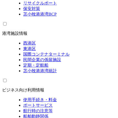
リサイクルポート
保安対策
苫小牧港港湾BCP
港湾施設情報
西港区
東港区
国際コンテナターミナル
民間企業の係留施設
定期・定航船
苫小牧港港湾統計
ビジネス向け利用情報
使用手続き・料金
ポートサービス
航行時の注意等
船舶動静関係