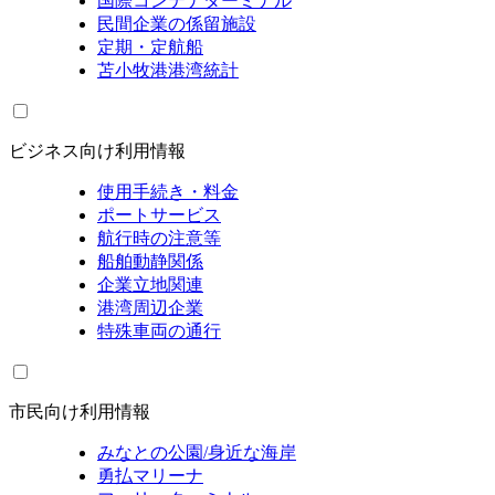
国際コンテナターミナル
民間企業の係留施設
定期・定航船
苫小牧港港湾統計
ビジネス向け利用情報
使用手続き・料金
ポートサービス
航行時の注意等
船舶動静関係
企業立地関連
港湾周辺企業
特殊車両の通行
市民向け利用情報
みなとの公園/身近な海岸
勇払マリーナ