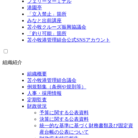
フェリーターミナル
港園亭
「立入禁止」箇所
みなと出前講座
苫小牧クルーズ振興協議会
「釣り可能」箇所
苫小牧港管理組合公式SNSアカウント
組織紹介
組織概要
苫小牧港管理組合議会
例規類集（条例や規則等）
人事・採用情報
定期監査
財政状況
予算に関する公表資料
決算に関する公表資料
統一的な基準に基づく財務書類及び固定資
産台帳の公表について