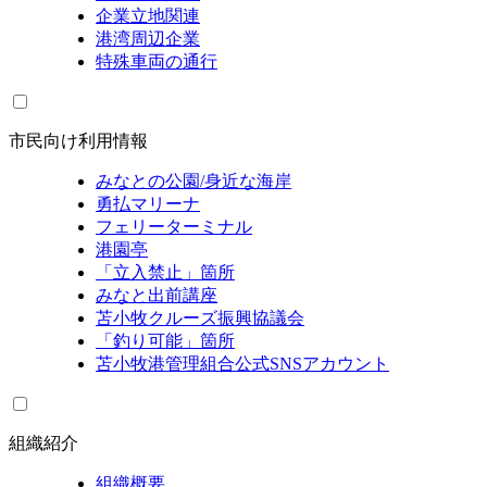
企業立地関連
港湾周辺企業
特殊車両の通行
市民向け利用情報
みなとの公園/身近な海岸
勇払マリーナ
フェリーターミナル
港園亭
「立入禁止」箇所
みなと出前講座
苫小牧クルーズ振興協議会
「釣り可能」箇所
苫小牧港管理組合公式SNSアカウント
組織紹介
組織概要