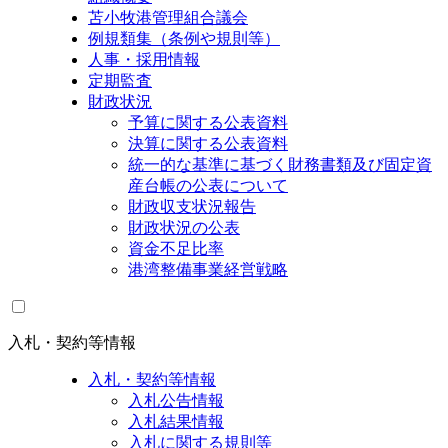
苫小牧港管理組合議会
例規類集（条例や規則等）
人事・採用情報
定期監査
財政状況
予算に関する公表資料
決算に関する公表資料
統一的な基準に基づく財務書類及び固定資
産台帳の公表について
財政収支状況報告
財政状況の公表
資金不足比率
港湾整備事業経営戦略
入札・契約等情報
入札・契約等情報
入札公告情報
入札結果情報
入札に関する規則等