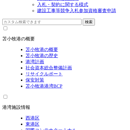
入札・契約に関する様式
建設工事等競争入札参加資格審査申請
苫小牧港の概要
苫小牧港の概要
苫小牧港の歴史
港湾計画
社会資本総合整備計画
リサイクルポート
保安対策
苫小牧港港湾BCP
港湾施設情報
西港区
東港区