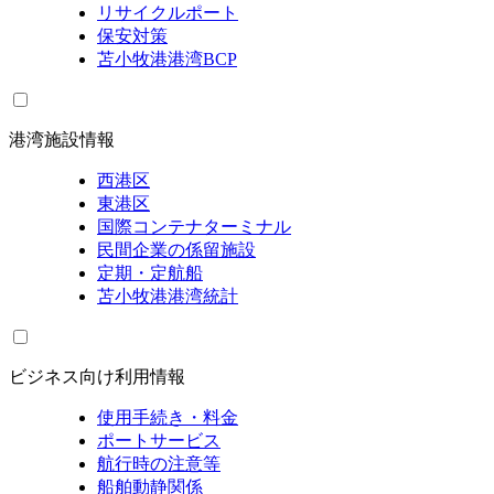
リサイクルポート
保安対策
苫小牧港港湾BCP
港湾施設情報
西港区
東港区
国際コンテナターミナル
民間企業の係留施設
定期・定航船
苫小牧港港湾統計
ビジネス向け利用情報
使用手続き・料金
ポートサービス
航行時の注意等
船舶動静関係