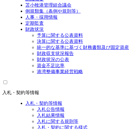
苫小牧港管理組合議会
例規類集（条例や規則等）
人事・採用情報
定期監査
財政状況
予算に関する公表資料
決算に関する公表資料
統一的な基準に基づく財務書類及び固定資産
財政収支状況報告
財政状況の公表
資金不足比率
港湾整備事業経営戦略
入札・契約等情報
入札・契約等情報
入札公告情報
入札結果情報
入札に関する規則等
入札・契約に関する様式