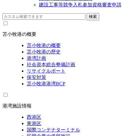
建設工事等競争入札参加資格審査申請
苫小牧港の概要
苫小牧港の概要
苫小牧港の歴史
港湾計画
社会資本総合整備計画
リサイクルポート
保安対策
苫小牧港港湾BCP
港湾施設情報
西港区
東港区
国際コンテナターミナル