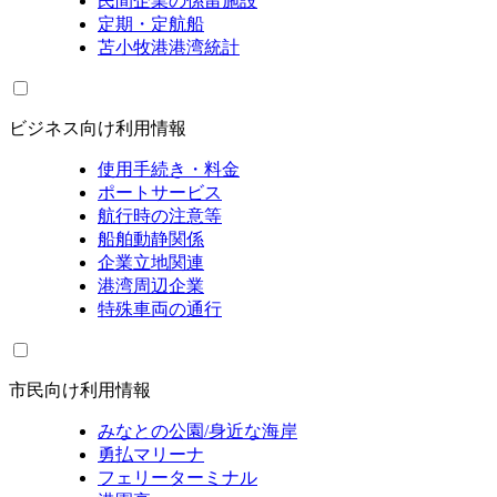
民間企業の係留施設
定期・定航船
苫小牧港港湾統計
ビジネス向け利用情報
使用手続き・料金
ポートサービス
航行時の注意等
船舶動静関係
企業立地関連
港湾周辺企業
特殊車両の通行
市民向け利用情報
みなとの公園/身近な海岸
勇払マリーナ
フェリーターミナル