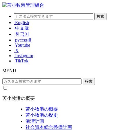
English
中文版
한국어
русский
Youtube
X
Instagram
TikTok
MENU
苫小牧港の概要
苫小牧港の概要
苫小牧港の歴史
港湾計画
社会資本総合整備計画