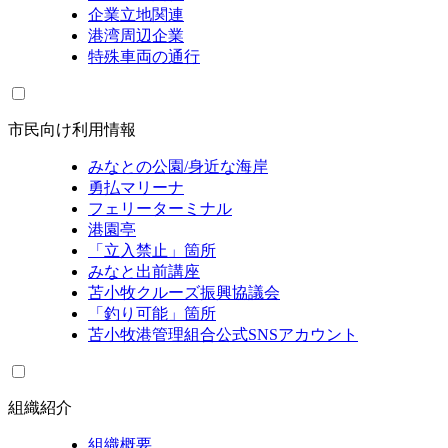
企業立地関連
港湾周辺企業
特殊車両の通行
市民向け利用情報
みなとの公園/身近な海岸
勇払マリーナ
フェリーターミナル
港園亭
「立入禁止」箇所
みなと出前講座
苫小牧クルーズ振興協議会
「釣り可能」箇所
苫小牧港管理組合公式SNSアカウント
組織紹介
組織概要