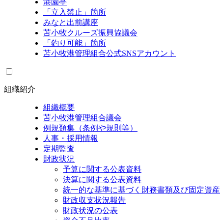
港園亭
「立入禁止」箇所
みなと出前講座
苫小牧クルーズ振興協議会
「釣り可能」箇所
苫小牧港管理組合公式SNSアカウント
組織紹介
組織概要
苫小牧港管理組合議会
例規類集（条例や規則等）
人事・採用情報
定期監査
財政状況
予算に関する公表資料
決算に関する公表資料
統一的な基準に基づく財務書類及び固定資産
財政収支状況報告
財政状況の公表