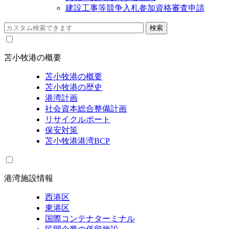
建設工事等競争入札参加資格審査申請
苫小牧港の概要
苫小牧港の概要
苫小牧港の歴史
港湾計画
社会資本総合整備計画
リサイクルポート
保安対策
苫小牧港港湾BCP
港湾施設情報
西港区
東港区
国際コンテナターミナル