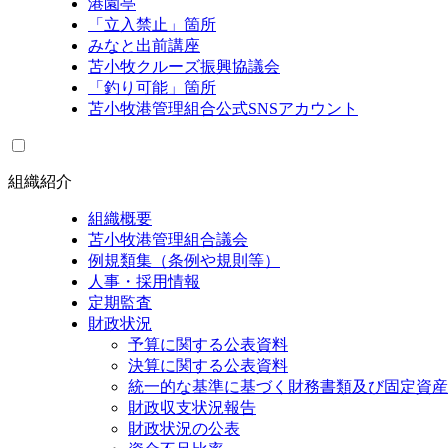
港園亭
「立入禁止」箇所
みなと出前講座
苫小牧クルーズ振興協議会
「釣り可能」箇所
苫小牧港管理組合公式SNSアカウント
組織紹介
組織概要
苫小牧港管理組合議会
例規類集（条例や規則等）
人事・採用情報
定期監査
財政状況
予算に関する公表資料
決算に関する公表資料
統一的な基準に基づく財務書類及び固定資産
財政収支状況報告
財政状況の公表