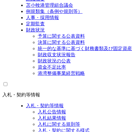
苫小牧港管理組合議会
例規類集（条例や規則等）
人事・採用情報
定期監査
財政状況
予算に関する公表資料
決算に関する公表資料
統一的な基準に基づく財務書類及び固定資産
財政収支状況報告
財政状況の公表
資金不足比率
港湾整備事業経営戦略
入札・契約等情報
入札・契約等情報
入札公告情報
入札結果情報
入札に関する規則等
入札・契約に関する様式