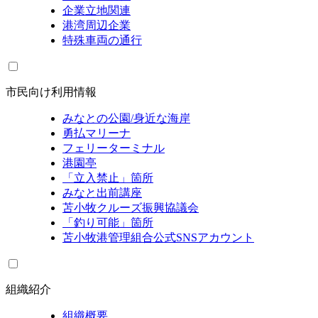
企業立地関連
港湾周辺企業
特殊車両の通行
市民向け利用情報
みなとの公園/身近な海岸
勇払マリーナ
フェリーターミナル
港園亭
「立入禁止」箇所
みなと出前講座
苫小牧クルーズ振興協議会
「釣り可能」箇所
苫小牧港管理組合公式SNSアカウント
組織紹介
組織概要