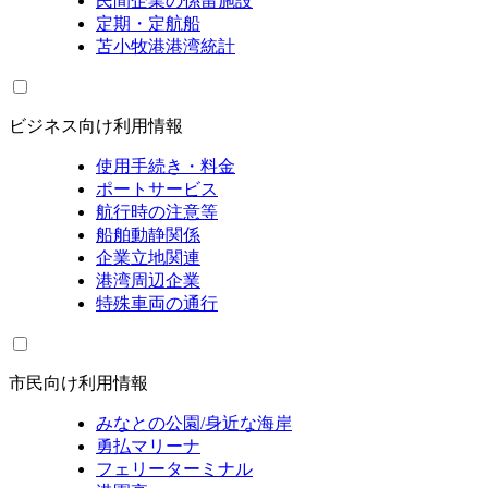
民間企業の係留施設
定期・定航船
苫小牧港港湾統計
ビジネス向け利用情報
使用手続き・料金
ポートサービス
航行時の注意等
船舶動静関係
企業立地関連
港湾周辺企業
特殊車両の通行
市民向け利用情報
みなとの公園/身近な海岸
勇払マリーナ
フェリーターミナル