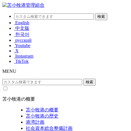
English
中文版
한국어
русский
Youtube
X
Instagram
TikTok
MENU
苫小牧港の概要
苫小牧港の概要
苫小牧港の歴史
港湾計画
社会資本総合整備計画