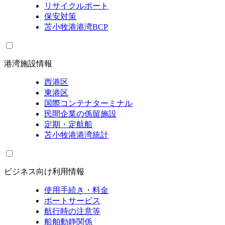
リサイクルポート
保安対策
苫小牧港港湾BCP
港湾施設情報
西港区
東港区
国際コンテナターミナル
民間企業の係留施設
定期・定航船
苫小牧港港湾統計
ビジネス向け利用情報
使用手続き・料金
ポートサービス
航行時の注意等
船舶動静関係