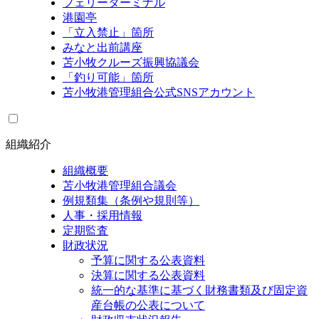
フェリーターミナル
港園亭
「立入禁止」箇所
みなと出前講座
苫小牧クルーズ振興協議会
「釣り可能」箇所
苫小牧港管理組合公式SNSアカウント
組織紹介
組織概要
苫小牧港管理組合議会
例規類集（条例や規則等）
人事・採用情報
定期監査
財政状況
予算に関する公表資料
決算に関する公表資料
統一的な基準に基づく財務書類及び固定資
産台帳の公表について