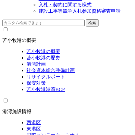
入札・契約に関する様式
建設工事等競争入札参加資格審査申請
苫小牧港の概要
苫小牧港の概要
苫小牧港の歴史
港湾計画
社会資本総合整備計画
リサイクルポート
保安対策
苫小牧港港湾BCP
港湾施設情報
西港区
東港区