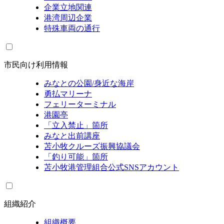
企業立地関連
港湾周辺企業
特殊車両の通行
市民向け利用情報
みなとの公園/身近な海岸
勇払マリーナ
フェリーターミナル
港園亭
「立入禁止」箇所
みなと出前講座
苫小牧クルーズ振興協議会
「釣り可能」箇所
苫小牧港管理組合公式SNSアカウント
組織紹介
組織概要