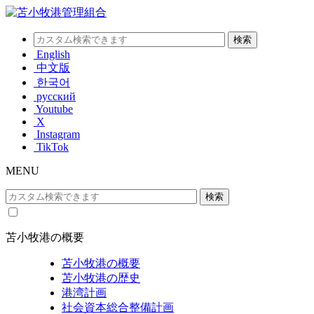
English
中文版
한국어
русский
Youtube
X
Instagram
TikTok
MENU
苫小牧港の概要
苫小牧港の概要
苫小牧港の歴史
港湾計画
社会資本総合整備計画