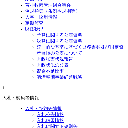
苫小牧港管理組合議会
例規類集（条例や規則等）
人事・採用情報
定期監査
財政状況
予算に関する公表資料
決算に関する公表資料
統一的な基準に基づく財務書類及び固定資
産台帳の公表について
財政収支状況報告
財政状況の公表
資金不足比率
港湾整備事業経営戦略
入札・契約等情報
入札・契約等情報
入札公告情報
入札結果情報
入札に関する規則等