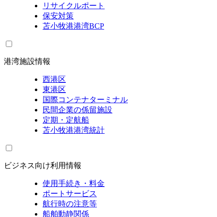
リサイクルポート
保安対策
苫小牧港港湾BCP
港湾施設情報
西港区
東港区
国際コンテナターミナル
民間企業の係留施設
定期・定航船
苫小牧港港湾統計
ビジネス向け利用情報
使用手続き・料金
ポートサービス
航行時の注意等
船舶動静関係