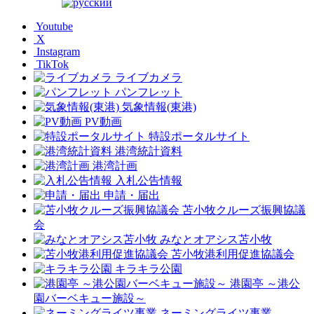
Youtube
X
Instagram
TikTok
ライブカメラ
パンフレット
気象情報(東港)
PV動画
特設ポータルサイト
港湾統計資料
港湾計画
入札公告情報
申請・届出
苫小牧クルーズ振興協議
会
みなとオアシス苫小牧
苫小牧港利用促進協議会
キラキラ公園
港園亭 ～港公
園バーベキュー施設～
ネーミングライツ事業