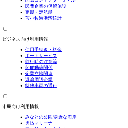
国際コンテナターミナル
民間企業の係留施設
定期・定航船
苫小牧港港湾統計
ビジネス向け利用情報
使用手続き・料金
ポートサービス
航行時の注意等
船舶動静関係
企業立地関連
港湾周辺企業
特殊車両の通行
市民向け利用情報
みなとの公園/身近な海岸
勇払マリーナ