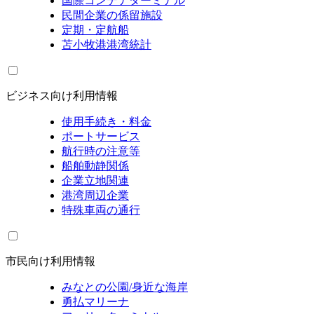
国際コンテナターミナル
民間企業の係留施設
定期・定航船
苫小牧港港湾統計
ビジネス向け利用情報
使用手続き・料金
ポートサービス
航行時の注意等
船舶動静関係
企業立地関連
港湾周辺企業
特殊車両の通行
市民向け利用情報
みなとの公園/身近な海岸
勇払マリーナ