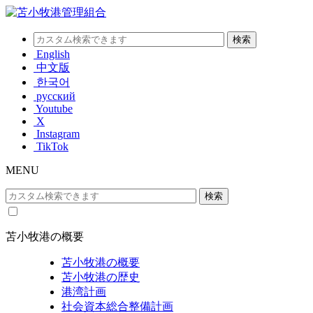
English
中文版
한국어
русский
Youtube
X
Instagram
TikTok
MENU
苫小牧港の概要
苫小牧港の概要
苫小牧港の歴史
港湾計画
社会資本総合整備計画