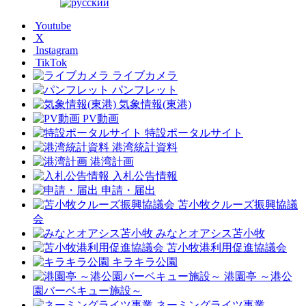
Youtube
X
Instagram
TikTok
ライブカメラ
パンフレット
気象情報(東港)
PV動画
特設ポータルサイト
港湾統計資料
港湾計画
入札公告情報
申請・届出
苫小牧クルーズ振興協議
会
みなとオアシス苫小牧
苫小牧港利用促進協議会
キラキラ公園
港園亭 ～港公
園バーベキュー施設～
ネーミングライツ事業