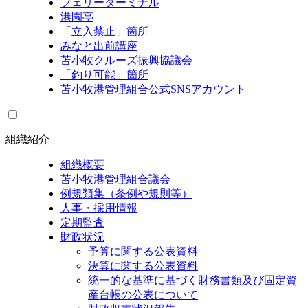
フェリーターミナル
港園亭
「立入禁止」箇所
みなと出前講座
苫小牧クルーズ振興協議会
「釣り可能」箇所
苫小牧港管理組合公式SNSアカウント
組織紹介
組織概要
苫小牧港管理組合議会
例規類集（条例や規則等）
人事・採用情報
定期監査
財政状況
予算に関する公表資料
決算に関する公表資料
統一的な基準に基づく財務書類及び固定資
産台帳の公表について