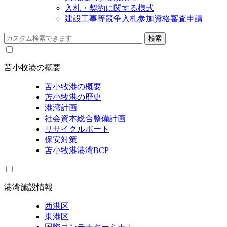
入札・契約に関する様式
建設工事等競争入札参加資格審査申請
苫小牧港の概要
苫小牧港の概要
苫小牧港の歴史
港湾計画
社会資本総合整備計画
リサイクルポート
保安対策
苫小牧港港湾BCP
港湾施設情報
西港区
東港区