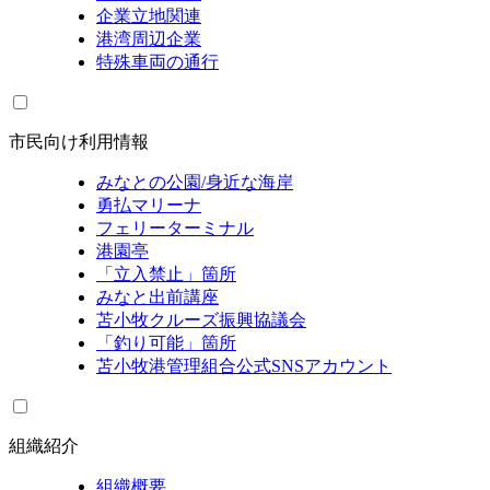
企業立地関連
港湾周辺企業
特殊車両の通行
市民向け利用情報
みなとの公園/身近な海岸
勇払マリーナ
フェリーターミナル
港園亭
「立入禁止」箇所
みなと出前講座
苫小牧クルーズ振興協議会
「釣り可能」箇所
苫小牧港管理組合公式SNSアカウント
組織紹介
組織概要