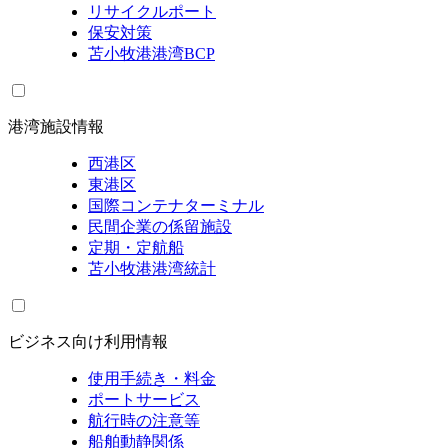
リサイクルポート
保安対策
苫小牧港港湾BCP
港湾施設情報
西港区
東港区
国際コンテナターミナル
民間企業の係留施設
定期・定航船
苫小牧港港湾統計
ビジネス向け利用情報
使用手続き・料金
ポートサービス
航行時の注意等
船舶動静関係