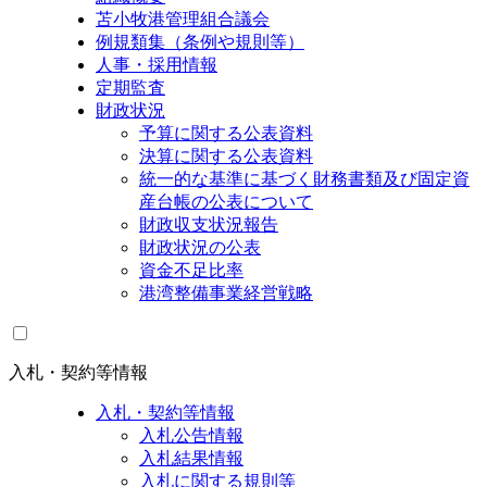
苫小牧港管理組合議会
例規類集（条例や規則等）
人事・採用情報
定期監査
財政状況
予算に関する公表資料
決算に関する公表資料
統一的な基準に基づく財務書類及び固定資
産台帳の公表について
財政収支状況報告
財政状況の公表
資金不足比率
港湾整備事業経営戦略
入札・契約等情報
入札・契約等情報
入札公告情報
入札結果情報
入札に関する規則等