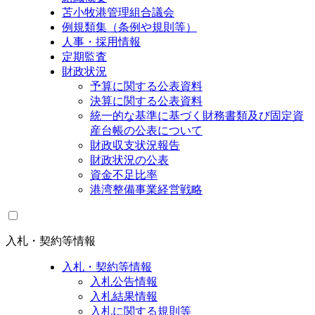
苫小牧港管理組合議会
例規類集（条例や規則等）
人事・採用情報
定期監査
財政状況
予算に関する公表資料
決算に関する公表資料
統一的な基準に基づく財務書類及び固定資
産台帳の公表について
財政収支状況報告
財政状況の公表
資金不足比率
港湾整備事業経営戦略
入札・契約等情報
入札・契約等情報
入札公告情報
入札結果情報
入札に関する規則等