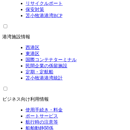
リサイクルポート
保安対策
苫小牧港港湾BCP
港湾施設情報
西港区
東港区
国際コンテナターミナル
民間企業の係留施設
定期・定航船
苫小牧港港湾統計
ビジネス向け利用情報
使用手続き・料金
ポートサービス
航行時の注意等
船舶動静関係