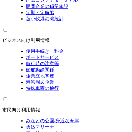
国際コンテナターミナル
民間企業の係留施設
定期・定航船
苫小牧港港湾統計
ビジネス向け利用情報
使用手続き・料金
ポートサービス
航行時の注意等
船舶動静関係
企業立地関連
港湾周辺企業
特殊車両の通行
市民向け利用情報
みなとの公園/身近な海岸
勇払マリーナ