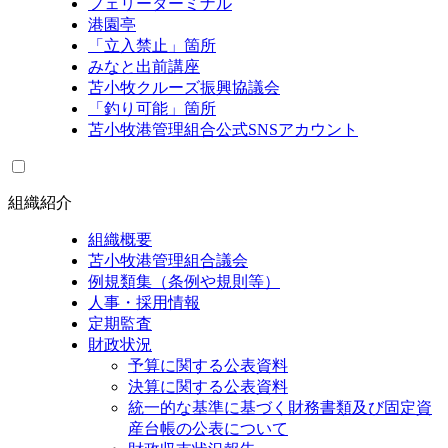
フェリーターミナル
港園亭
「立入禁止」箇所
みなと出前講座
苫小牧クルーズ振興協議会
「釣り可能」箇所
苫小牧港管理組合公式SNSアカウント
組織紹介
組織概要
苫小牧港管理組合議会
例規類集（条例や規則等）
人事・採用情報
定期監査
財政状況
予算に関する公表資料
決算に関する公表資料
統一的な基準に基づく財務書類及び固定資
産台帳の公表について