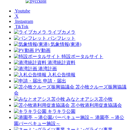
Youtube
X
Instagram
TikTok
ライブカメラ
パンフレット
気象情報(東港)
PV動画
特設ポータルサイト
港湾統計資料
港湾計画
入札公告情報
申請・届出
苫小牧クルーズ振興協議
会
みなとオアシス苫小牧
苫小牧港利用促進協議会
キラキラ公園
港園亭 ～港公
園バーベキュー施設～
ネーミングライツ事業