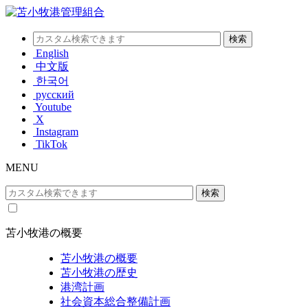
English
中文版
한국어
русский
Youtube
X
Instagram
TikTok
MENU
苫小牧港の概要
苫小牧港の概要
苫小牧港の歴史
港湾計画
社会資本総合整備計画