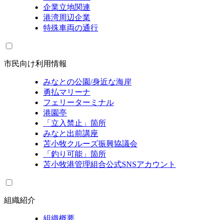
企業立地関連
港湾周辺企業
特殊車両の通行
市民向け利用情報
みなとの公園/身近な海岸
勇払マリーナ
フェリーターミナル
港園亭
「立入禁止」箇所
みなと出前講座
苫小牧クルーズ振興協議会
「釣り可能」箇所
苫小牧港管理組合公式SNSアカウント
組織紹介
組織概要