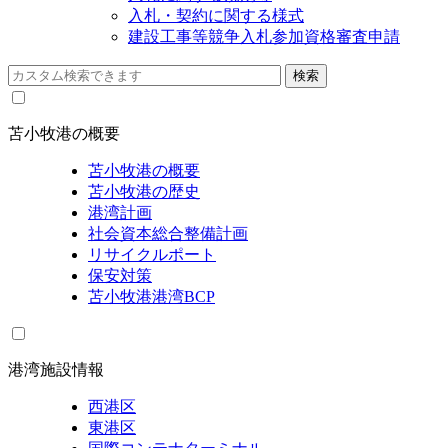
入札・契約に関する様式
建設工事等競争入札参加資格審査申請
苫小牧港の概要
苫小牧港の概要
苫小牧港の歴史
港湾計画
社会資本総合整備計画
リサイクルポート
保安対策
苫小牧港港湾BCP
港湾施設情報
西港区
東港区