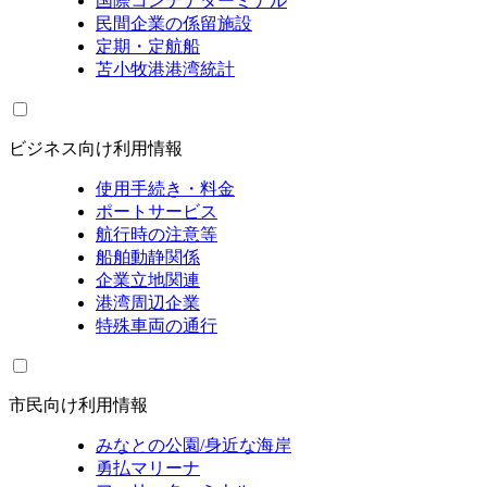
国際コンテナターミナル
民間企業の係留施設
定期・定航船
苫小牧港港湾統計
ビジネス向け利用情報
使用手続き・料金
ポートサービス
航行時の注意等
船舶動静関係
企業立地関連
港湾周辺企業
特殊車両の通行
市民向け利用情報
みなとの公園/身近な海岸
勇払マリーナ