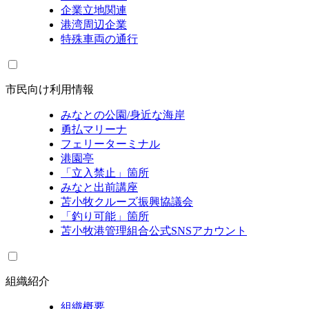
企業立地関連
港湾周辺企業
特殊車両の通行
市民向け利用情報
みなとの公園/身近な海岸
勇払マリーナ
フェリーターミナル
港園亭
「立入禁止」箇所
みなと出前講座
苫小牧クルーズ振興協議会
「釣り可能」箇所
苫小牧港管理組合公式SNSアカウント
組織紹介
組織概要