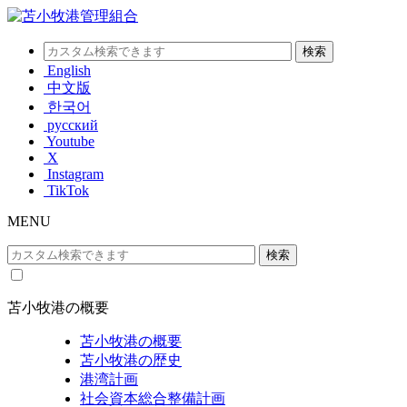
English
中文版
한국어
русский
Youtube
X
Instagram
TikTok
MENU
苫小牧港の概要
苫小牧港の概要
苫小牧港の歴史
港湾計画
社会資本総合整備計画