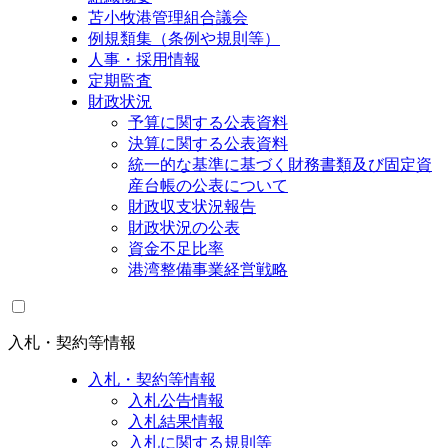
苫小牧港管理組合議会
例規類集（条例や規則等）
人事・採用情報
定期監査
財政状況
予算に関する公表資料
決算に関する公表資料
統一的な基準に基づく財務書類及び固定資
産台帳の公表について
財政収支状況報告
財政状況の公表
資金不足比率
港湾整備事業経営戦略
入札・契約等情報
入札・契約等情報
入札公告情報
入札結果情報
入札に関する規則等