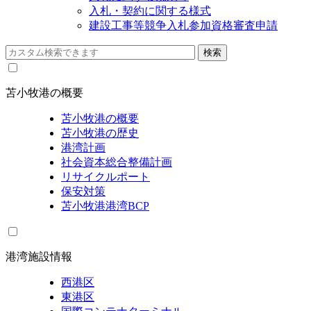
入札・契約に関する様式
建設工事等競争入札参加資格審査申請
苫小牧港の概要
苫小牧港の概要
苫小牧港の歴史
港湾計画
社会資本総合整備計画
リサイクルポート
保安対策
苫小牧港港湾BCP
港湾施設情報
西港区
東港区