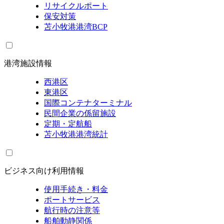
リサイクルポート
保安対策
苫小牧港港湾BCP
港湾施設情報
西港区
東港区
国際コンテナターミナル
民間企業の係留施設
定期・定航船
苫小牧港港湾統計
ビジネス向け利用情報
使用手続き・料金
ポートサービス
航行時の注意等
船舶動静関係