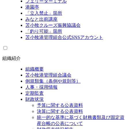
フェリーターミナル
港園亭
「立入禁止」箇所
みなと出前講座
苫小牧クルーズ振興協議会
「釣り可能」箇所
苫小牧港管理組合公式SNSアカウント
組織紹介
組織概要
苫小牧港管理組合議会
例規類集（条例や規則等）
人事・採用情報
定期監査
財政状況
予算に関する公表資料
決算に関する公表資料
統一的な基準に基づく財務書類及び固定資
産台帳の公表について