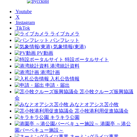
Youtube
X
Instagram
TikTok
ライブカメラ
パンフレット
気象情報(東港)
PV動画
特設ポータルサイト
港湾統計資料
港湾計画
入札公告情報
申請・届出
苫小牧クルーズ振興協議
会
みなとオアシス苫小牧
苫小牧港利用促進協議会
キラキラ公園
港園亭 ～港公
園バーベキュー施設～
ネーミングライツ事業