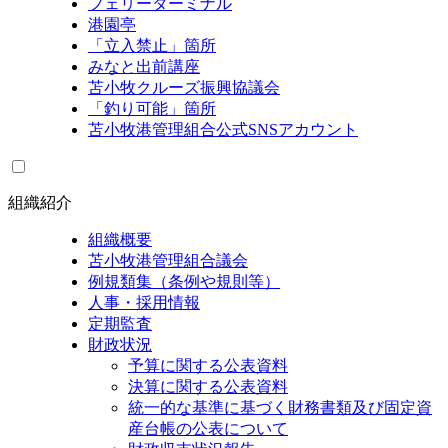
フェリーターミナル
港園亭
「立入禁止」箇所
みなと出前講座
苫小牧クルーズ振興協議会
「釣り可能」箇所
苫小牧港管理組合公式SNSアカウント
組織紹介
組織概要
苫小牧港管理組合議会
例規類集（条例や規則等）
人事・採用情報
定期監査
財政状況
予算に関する公表資料
決算に関する公表資料
統一的な基準に基づく財務書類及び固定資
産台帳の公表について