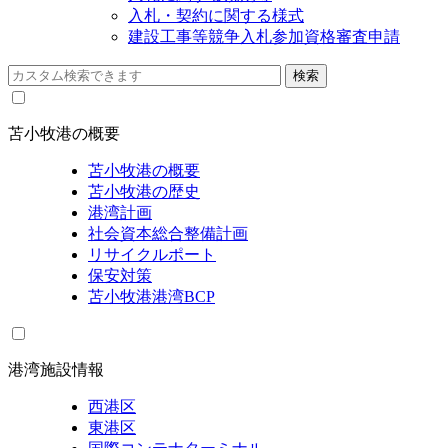
入札・契約に関する様式
建設工事等競争入札参加資格審査申請
苫小牧港の概要
苫小牧港の概要
苫小牧港の歴史
港湾計画
社会資本総合整備計画
リサイクルポート
保安対策
苫小牧港港湾BCP
港湾施設情報
西港区
東港区