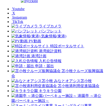
Youtube
X
Instagram
TikTok
ライブカメラ
パンフレット
気象情報(東港)
PV動画
特設ポータルサイト
港湾統計資料
港湾計画
入札公告情報
申請・届出
苫小牧クルーズ振興協議
会
みなとオアシス苫小牧
苫小牧港利用促進協議会
キラキラ公園
港園亭 ～港公
園バーベキュー施設～
ネーミングライツ事業