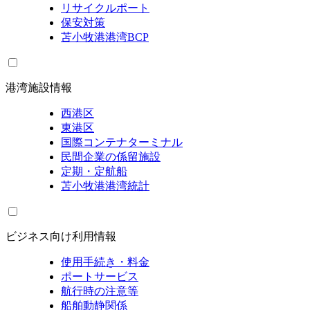
リサイクルポート
保安対策
苫小牧港港湾BCP
港湾施設情報
西港区
東港区
国際コンテナターミナル
民間企業の係留施設
定期・定航船
苫小牧港港湾統計
ビジネス向け利用情報
使用手続き・料金
ポートサービス
航行時の注意等
船舶動静関係