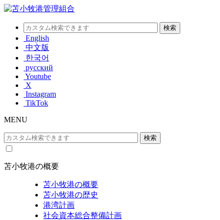
English
中文版
한국어
русский
Youtube
X
Instagram
TikTok
MENU
苫小牧港の概要
苫小牧港の概要
苫小牧港の歴史
港湾計画
社会資本総合整備計画