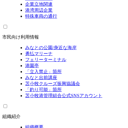
企業立地関連
港湾周辺企業
特殊車両の通行
市民向け利用情報
みなとの公園/身近な海岸
勇払マリーナ
フェリーターミナル
港園亭
「立入禁止」箇所
みなと出前講座
苫小牧クルーズ振興協議会
「釣り可能」箇所
苫小牧港管理組合公式SNSアカウント
組織紹介
組織概要