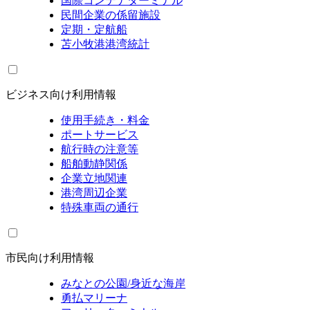
国際コンテナターミナル
民間企業の係留施設
定期・定航船
苫小牧港港湾統計
ビジネス向け利用情報
使用手続き・料金
ポートサービス
航行時の注意等
船舶動静関係
企業立地関連
港湾周辺企業
特殊車両の通行
市民向け利用情報
みなとの公園/身近な海岸
勇払マリーナ