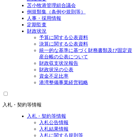
苫小牧港管理組合議会
例規類集（条例や規則等）
人事・採用情報
定期監査
財政状況
予算に関する公表資料
決算に関する公表資料
統一的な基準に基づく財務書類及び固定資
産台帳の公表について
財政収支状況報告
財政状況の公表
資金不足比率
港湾整備事業経営戦略
入札・契約等情報
入札・契約等情報
入札公告情報
入札結果情報
入札に関する規則等