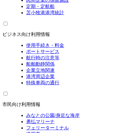
民間企業の係留施設
定期・定航船
苫小牧港港湾統計
ビジネス向け利用情報
使用手続き・料金
ポートサービス
航行時の注意等
船舶動静関係
企業立地関連
港湾周辺企業
特殊車両の通行
市民向け利用情報
みなとの公園/身近な海岸
勇払マリーナ
フェリーターミナル