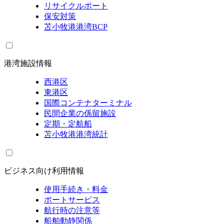
リサイクルポート
保安対策
苫小牧港港湾BCP
港湾施設情報
西港区
東港区
国際コンテナターミナル
民間企業の係留施設
定期・定航船
苫小牧港港湾統計
ビジネス向け利用情報
使用手続き・料金
ポートサービス
航行時の注意等
船舶動静関係