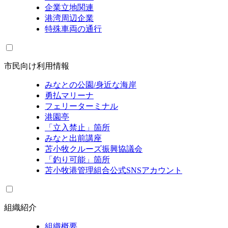
企業立地関連
港湾周辺企業
特殊車両の通行
市民向け利用情報
みなとの公園/身近な海岸
勇払マリーナ
フェリーターミナル
港園亭
「立入禁止」箇所
みなと出前講座
苫小牧クルーズ振興協議会
「釣り可能」箇所
苫小牧港管理組合公式SNSアカウント
組織紹介
組織概要