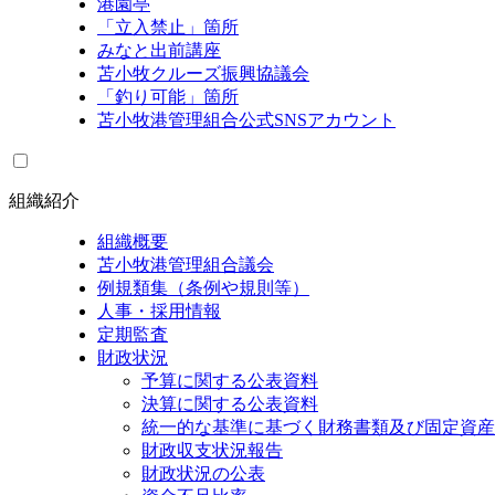
港園亭
「立入禁止」箇所
みなと出前講座
苫小牧クルーズ振興協議会
「釣り可能」箇所
苫小牧港管理組合公式SNSアカウント
組織紹介
組織概要
苫小牧港管理組合議会
例規類集（条例や規則等）
人事・採用情報
定期監査
財政状況
予算に関する公表資料
決算に関する公表資料
統一的な基準に基づく財務書類及び固定資産
財政収支状況報告
財政状況の公表