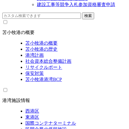
建設工事等競争入札参加資格審査申請
苫小牧港の概要
苫小牧港の概要
苫小牧港の歴史
港湾計画
社会資本総合整備計画
リサイクルポート
保安対策
苫小牧港港湾BCP
港湾施設情報
西港区
東港区
国際コンテナターミナル