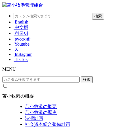
English
中文版
한국어
русский
Youtube
X
Instagram
TikTok
MENU
苫小牧港の概要
苫小牧港の概要
苫小牧港の歴史
港湾計画
社会資本総合整備計画