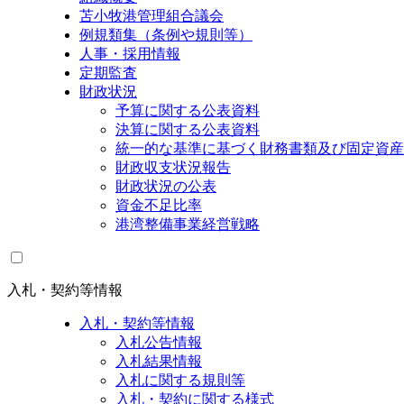
苫小牧港管理組合議会
例規類集（条例や規則等）
人事・採用情報
定期監査
財政状況
予算に関する公表資料
決算に関する公表資料
統一的な基準に基づく財務書類及び固定資産
財政収支状況報告
財政状況の公表
資金不足比率
港湾整備事業経営戦略
入札・契約等情報
入札・契約等情報
入札公告情報
入札結果情報
入札に関する規則等
入札・契約に関する様式