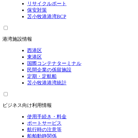
リサイクルポート
保安対策
苫小牧港港湾BCP
港湾施設情報
西港区
東港区
国際コンテナターミナル
民間企業の係留施設
定期・定航船
苫小牧港港湾統計
ビジネス向け利用情報
使用手続き・料金
ポートサービス
航行時の注意等
船舶動静関係