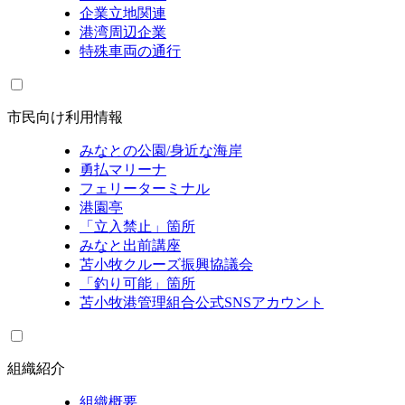
企業立地関連
港湾周辺企業
特殊車両の通行
市民向け利用情報
みなとの公園/身近な海岸
勇払マリーナ
フェリーターミナル
港園亭
「立入禁止」箇所
みなと出前講座
苫小牧クルーズ振興協議会
「釣り可能」箇所
苫小牧港管理組合公式SNSアカウント
組織紹介
組織概要