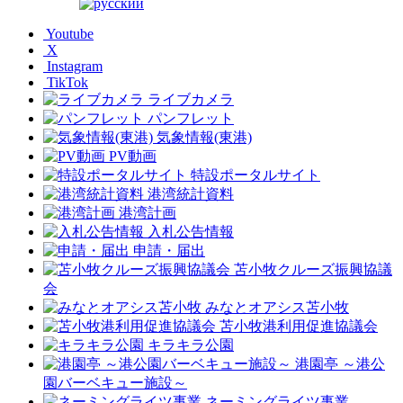
Youtube
X
Instagram
TikTok
ライブカメラ
パンフレット
気象情報(東港)
PV動画
特設ポータルサイト
港湾統計資料
港湾計画
入札公告情報
申請・届出
苫小牧クルーズ振興協議
会
みなとオアシス苫小牧
苫小牧港利用促進協議会
キラキラ公園
港園亭 ～港公
園バーベキュー施設～
ネーミングライツ事業