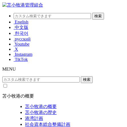
English
中文版
한국어
русский
Youtube
X
Instagram
TikTok
MENU
苫小牧港の概要
苫小牧港の概要
苫小牧港の歴史
港湾計画
社会資本総合整備計画