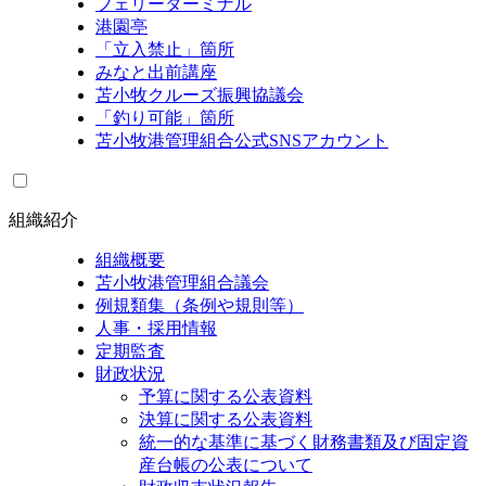
フェリーターミナル
港園亭
「立入禁止」箇所
みなと出前講座
苫小牧クルーズ振興協議会
「釣り可能」箇所
苫小牧港管理組合公式SNSアカウント
組織紹介
組織概要
苫小牧港管理組合議会
例規類集（条例や規則等）
人事・採用情報
定期監査
財政状況
予算に関する公表資料
決算に関する公表資料
統一的な基準に基づく財務書類及び固定資
産台帳の公表について