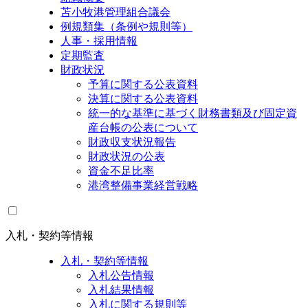
苫小牧港管理組合議会
例規類集（条例や規則等）
人事・採用情報
定期監査
財政状況
予算に関する公表資料
決算に関する公表資料
統一的な基準に基づく財務書類及び固定資
産台帳の公表について
財政収支状況報告
財政状況の公表
資金不足比率
港湾整備事業経営戦略
入札・契約等情報
入札・契約等情報
入札公告情報
入札結果情報
入札に関する規則等