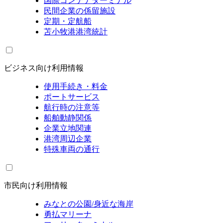
国際コンテナターミナル
民間企業の係留施設
定期・定航船
苫小牧港港湾統計
ビジネス向け利用情報
使用手続き・料金
ポートサービス
航行時の注意等
船舶動静関係
企業立地関連
港湾周辺企業
特殊車両の通行
市民向け利用情報
みなとの公園/身近な海岸
勇払マリーナ