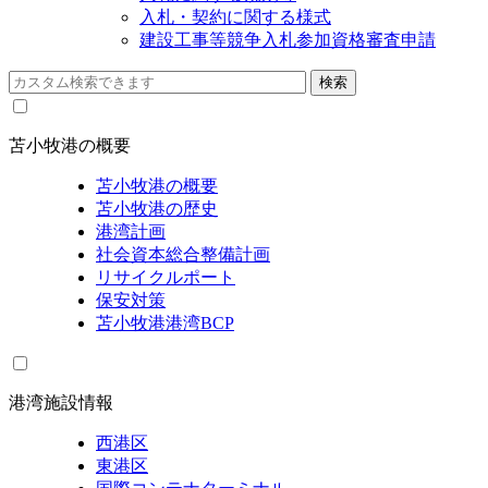
入札・契約に関する様式
建設工事等競争入札参加資格審査申請
苫小牧港の概要
苫小牧港の概要
苫小牧港の歴史
港湾計画
社会資本総合整備計画
リサイクルポート
保安対策
苫小牧港港湾BCP
港湾施設情報
西港区
東港区