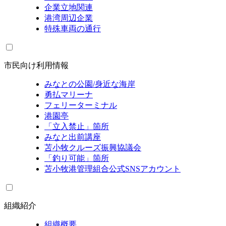
企業立地関連
港湾周辺企業
特殊車両の通行
市民向け利用情報
みなとの公園/身近な海岸
勇払マリーナ
フェリーターミナル
港園亭
「立入禁止」箇所
みなと出前講座
苫小牧クルーズ振興協議会
「釣り可能」箇所
苫小牧港管理組合公式SNSアカウント
組織紹介
組織概要