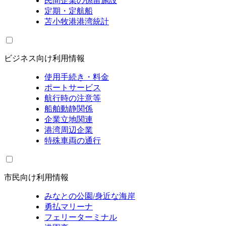
民間企業の係留施設
定期・定航船
苫小牧港港湾統計
ビジネス向け利用情報
使用手続き・料金
ポートサービス
航行時の注意等
船舶動静関係
企業立地関連
港湾周辺企業
特殊車両の通行
市民向け利用情報
みなとの公園/身近な海岸
勇払マリーナ
フェリーターミナル