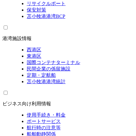
リサイクルポート
保安対策
苫小牧港港湾BCP
港湾施設情報
西港区
東港区
国際コンテナターミナル
民間企業の係留施設
定期・定航船
苫小牧港港湾統計
ビジネス向け利用情報
使用手続き・料金
ポートサービス
航行時の注意等
船舶動静関係