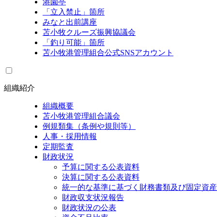
港園亭
「立入禁止」箇所
みなと出前講座
苫小牧クルーズ振興協議会
「釣り可能」箇所
苫小牧港管理組合公式SNSアカウント
組織紹介
組織概要
苫小牧港管理組合議会
例規類集（条例や規則等）
人事・採用情報
定期監査
財政状況
予算に関する公表資料
決算に関する公表資料
統一的な基準に基づく財務書類及び固定資産
財政収支状況報告
財政状況の公表