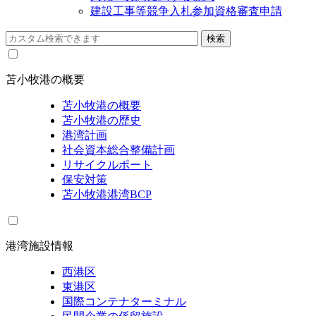
建設工事等競争入札参加資格審査申請
苫小牧港の概要
苫小牧港の概要
苫小牧港の歴史
港湾計画
社会資本総合整備計画
リサイクルポート
保安対策
苫小牧港港湾BCP
港湾施設情報
西港区
東港区
国際コンテナターミナル