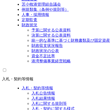
苫小牧港管理組合議会
例規類集（条例や規則等）
人事・採用情報
定期監査
財政状況
予算に関する公表資料
決算に関する公表資料
統一的な基準に基づく財務書類及び固定資産
財政収支状況報告
財政状況の公表
資金不足比率
港湾整備事業経営戦略
入札・契約等情報
入札・契約等情報
入札公告情報
入札結果情報
入札に関する規則等
入札・契約に関する様式