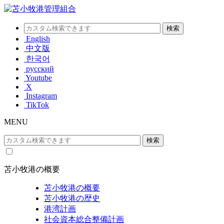
English
中文版
한국어
русский
Youtube
X
Instagram
TikTok
MENU
苫小牧港の概要
苫小牧港の概要
苫小牧港の歴史
港湾計画
社会資本総合整備計画