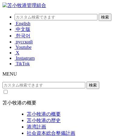
English
中文版
한국어
русский
Youtube
X
Instagram
TikTok
MENU
苫小牧港の概要
苫小牧港の概要
苫小牧港の歴史
港湾計画
社会資本総合整備計画