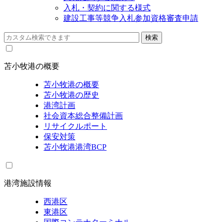
入札・契約に関する様式
建設工事等競争入札参加資格審査申請
苫小牧港の概要
苫小牧港の概要
苫小牧港の歴史
港湾計画
社会資本総合整備計画
リサイクルポート
保安対策
苫小牧港港湾BCP
港湾施設情報
西港区
東港区