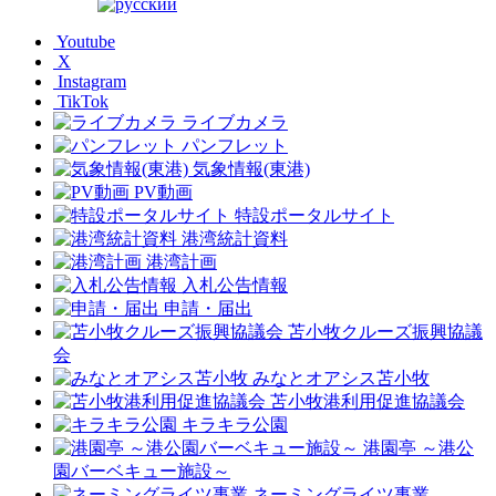
Youtube
X
Instagram
TikTok
ライブカメラ
パンフレット
気象情報(東港)
PV動画
特設ポータルサイト
港湾統計資料
港湾計画
入札公告情報
申請・届出
苫小牧クルーズ振興協議
会
みなとオアシス苫小牧
苫小牧港利用促進協議会
キラキラ公園
港園亭 ～港公
園バーベキュー施設～
ネーミングライツ事業