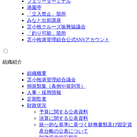
フェリーターミナル
港園亭
「立入禁止」箇所
みなと出前講座
苫小牧クルーズ振興協議会
「釣り可能」箇所
苫小牧港管理組合公式SNSアカウント
組織紹介
組織概要
苫小牧港管理組合議会
例規類集（条例や規則等）
人事・採用情報
定期監査
財政状況
予算に関する公表資料
決算に関する公表資料
統一的な基準に基づく財務書類及び固定資
産台帳の公表について