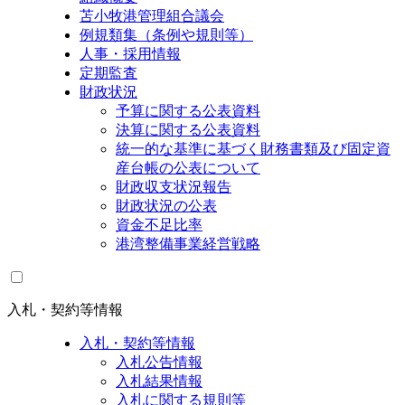
苫小牧港管理組合議会
例規類集（条例や規則等）
人事・採用情報
定期監査
財政状況
予算に関する公表資料
決算に関する公表資料
統一的な基準に基づく財務書類及び固定資
産台帳の公表について
財政収支状況報告
財政状況の公表
資金不足比率
港湾整備事業経営戦略
入札・契約等情報
入札・契約等情報
入札公告情報
入札結果情報
入札に関する規則等