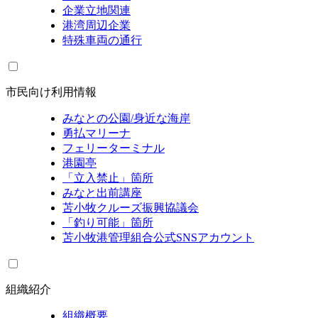
企業立地関連
港湾周辺企業
特殊車両の通行
市民向け利用情報
みなとの公園/身近な海岸
勇払マリーナ
フェリーターミナル
港園亭
「立入禁止」箇所
みなと出前講座
苫小牧クルーズ振興協議会
「釣り可能」箇所
苫小牧港管理組合公式SNSアカウント
組織紹介
組織概要