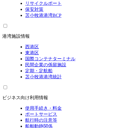
リサイクルポート
保安対策
苫小牧港港湾BCP
港湾施設情報
西港区
東港区
国際コンテナターミナル
民間企業の係留施設
定期・定航船
苫小牧港港湾統計
ビジネス向け利用情報
使用手続き・料金
ポートサービス
航行時の注意等
船舶動静関係