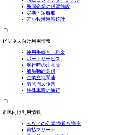
国際コンテナターミナル
民間企業の係留施設
定期・定航船
苫小牧港港湾統計
ビジネス向け利用情報
使用手続き・料金
ポートサービス
航行時の注意等
船舶動静関係
企業立地関連
港湾周辺企業
特殊車両の通行
市民向け利用情報
みなとの公園/身近な海岸
勇払マリーナ