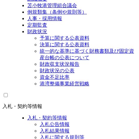
苫小牧港管理組合議会
例規類集（条例や規則等）
人事・採用情報
定期監査
財政状況
予算に関する公表資料
決算に関する公表資料
統一的な基準に基づく財務書類及び固定資
産台帳の公表について
財政収支状況報告
財政状況の公表
資金不足比率
港湾整備事業経営戦略
入札・契約等情報
入札・契約等情報
入札公告情報
入札結果情報
入札に関する規則等