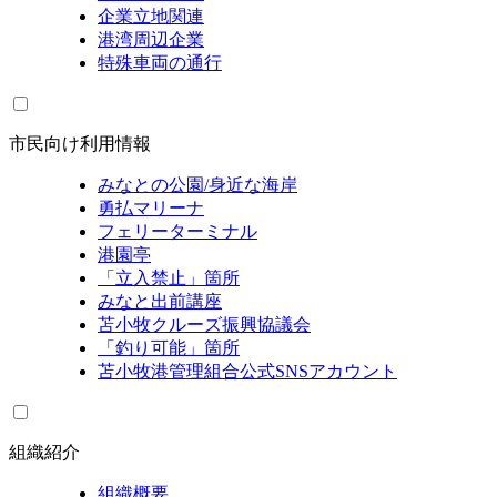
企業立地関連
港湾周辺企業
特殊車両の通行
市民向け利用情報
みなとの公園/身近な海岸
勇払マリーナ
フェリーターミナル
港園亭
「立入禁止」箇所
みなと出前講座
苫小牧クルーズ振興協議会
「釣り可能」箇所
苫小牧港管理組合公式SNSアカウント
組織紹介
組織概要