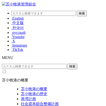
English
中文版
한국어
русский
Youtube
X
Instagram
TikTok
MENU
苫小牧港の概要
苫小牧港の概要
苫小牧港の歴史
港湾計画
社会資本総合整備計画