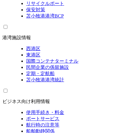
リサイクルポート
保安対策
苫小牧港港湾BCP
港湾施設情報
西港区
東港区
国際コンテナターミナル
民間企業の係留施設
定期・定航船
苫小牧港港湾統計
ビジネス向け利用情報
使用手続き・料金
ポートサービス
航行時の注意等
船舶動静関係