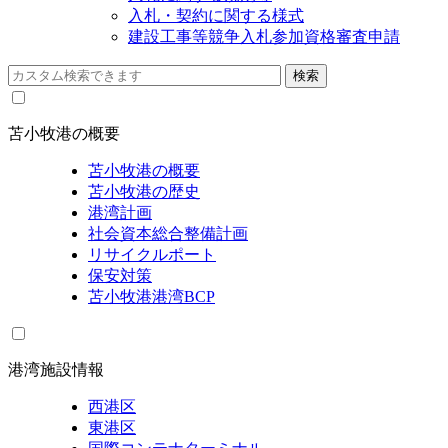
入札・契約に関する様式
建設工事等競争入札参加資格審査申請
苫小牧港の概要
苫小牧港の概要
苫小牧港の歴史
港湾計画
社会資本総合整備計画
リサイクルポート
保安対策
苫小牧港港湾BCP
港湾施設情報
西港区
東港区