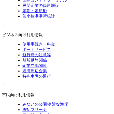
国際コンテナターミナル
民間企業の係留施設
定期・定航船
苫小牧港港湾統計
ビジネス向け利用情報
使用手続き・料金
ポートサービス
航行時の注意等
船舶動静関係
企業立地関連
港湾周辺企業
特殊車両の通行
市民向け利用情報
みなとの公園/身近な海岸
勇払マリーナ