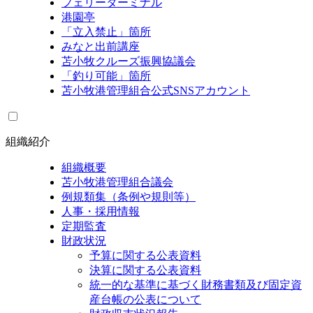
フェリーターミナル
港園亭
「立入禁止」箇所
みなと出前講座
苫小牧クルーズ振興協議会
「釣り可能」箇所
苫小牧港管理組合公式SNSアカウント
組織紹介
組織概要
苫小牧港管理組合議会
例規類集（条例や規則等）
人事・採用情報
定期監査
財政状況
予算に関する公表資料
決算に関する公表資料
統一的な基準に基づく財務書類及び固定資
産台帳の公表について