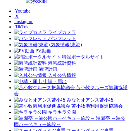
Youtube
X
Instagram
TikTok
ライブカメラ
パンフレット
気象情報(東港)
PV動画
特設ポータルサイト
港湾統計資料
港湾計画
入札公告情報
申請・届出
苫小牧クルーズ振興協議
会
みなとオアシス苫小牧
苫小牧港利用促進協議会
キラキラ公園
港園亭 ～港公
園バーベキュー施設～
ネーミングライツ事業