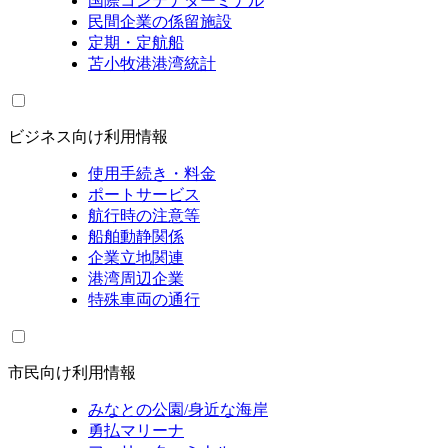
国際コンテナターミナル
民間企業の係留施設
定期・定航船
苫小牧港港湾統計
ビジネス向け利用情報
使用手続き・料金
ポートサービス
航行時の注意等
船舶動静関係
企業立地関連
港湾周辺企業
特殊車両の通行
市民向け利用情報
みなとの公園/身近な海岸
勇払マリーナ