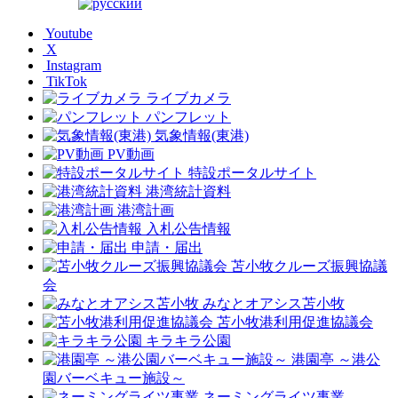
Youtube
X
Instagram
TikTok
ライブカメラ
パンフレット
気象情報(東港)
PV動画
特設ポータルサイト
港湾統計資料
港湾計画
入札公告情報
申請・届出
苫小牧クルーズ振興協議
会
みなとオアシス苫小牧
苫小牧港利用促進協議会
キラキラ公園
港園亭 ～港公
園バーベキュー施設～
ネーミングライツ事業