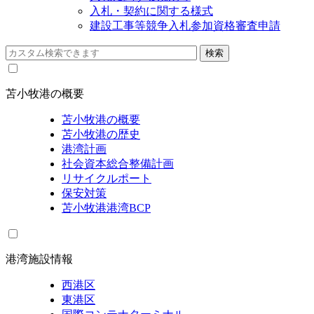
入札・契約に関する様式
建設工事等競争入札参加資格審査申請
苫小牧港の概要
苫小牧港の概要
苫小牧港の歴史
港湾計画
社会資本総合整備計画
リサイクルポート
保安対策
苫小牧港港湾BCP
港湾施設情報
西港区
東港区