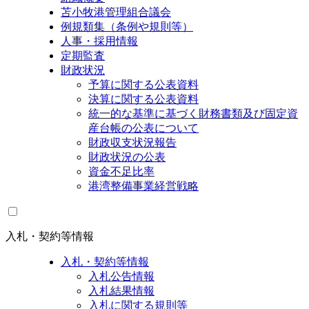
苫小牧港管理組合議会
例規類集（条例や規則等）
人事・採用情報
定期監査
財政状況
予算に関する公表資料
決算に関する公表資料
統一的な基準に基づく財務書類及び固定資
産台帳の公表について
財政収支状況報告
財政状況の公表
資金不足比率
港湾整備事業経営戦略
入札・契約等情報
入札・契約等情報
入札公告情報
入札結果情報
入札に関する規則等