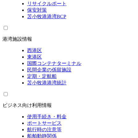
リサイクルポート
保安対策
苫小牧港港湾BCP
港湾施設情報
西港区
東港区
国際コンテナターミナル
民間企業の係留施設
定期・定航船
苫小牧港港湾統計
ビジネス向け利用情報
使用手続き・料金
ポートサービス
航行時の注意等
船舶動静関係