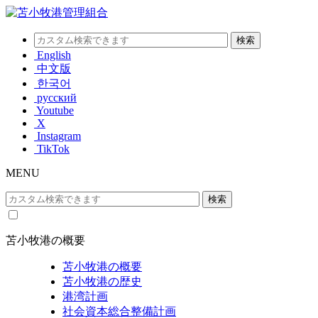
English
中文版
한국어
русский
Youtube
X
Instagram
TikTok
MENU
苫小牧港の概要
苫小牧港の概要
苫小牧港の歴史
港湾計画
社会資本総合整備計画