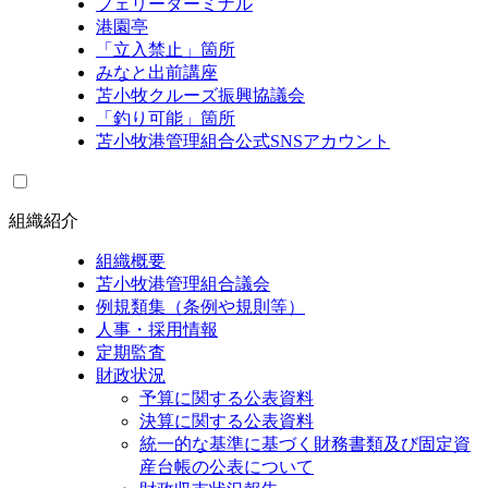
フェリーターミナル
港園亭
「立入禁止」箇所
みなと出前講座
苫小牧クルーズ振興協議会
「釣り可能」箇所
苫小牧港管理組合公式SNSアカウント
組織紹介
組織概要
苫小牧港管理組合議会
例規類集（条例や規則等）
人事・採用情報
定期監査
財政状況
予算に関する公表資料
決算に関する公表資料
統一的な基準に基づく財務書類及び固定資
産台帳の公表について