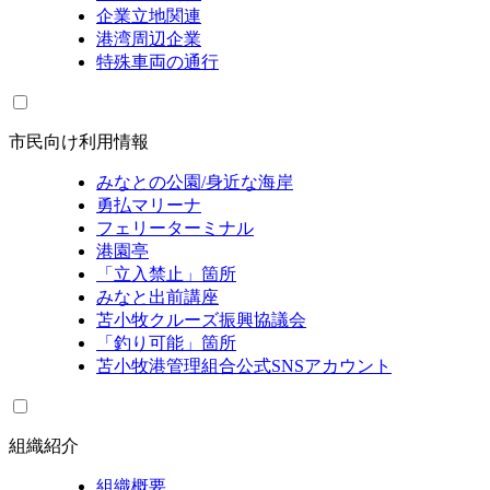
企業立地関連
港湾周辺企業
特殊車両の通行
市民向け利用情報
みなとの公園/身近な海岸
勇払マリーナ
フェリーターミナル
港園亭
「立入禁止」箇所
みなと出前講座
苫小牧クルーズ振興協議会
「釣り可能」箇所
苫小牧港管理組合公式SNSアカウント
組織紹介
組織概要