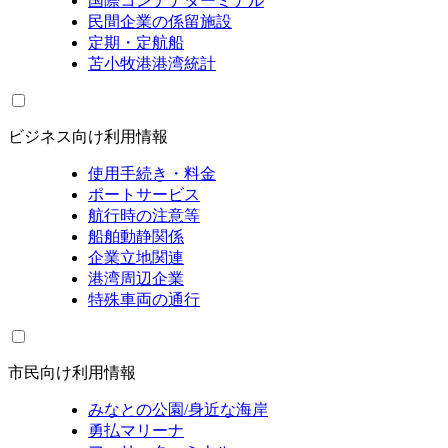
国際コンテナターミナル
民間企業の係留施設
定期・定航船
苫小牧港港湾統計
ビジネス向け利用情報
使用手続き・料金
ポートサービス
航行時の注意等
船舶動静関係
企業立地関連
港湾周辺企業
特殊車両の通行
市民向け利用情報
みなとの公園/身近な海岸
勇払マリーナ