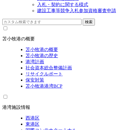
入札・契約に関する様式
建設工事等競争入札参加資格審査申請
苫小牧港の概要
苫小牧港の概要
苫小牧港の歴史
港湾計画
社会資本総合整備計画
リサイクルポート
保安対策
苫小牧港港湾BCP
港湾施設情報
西港区
東港区