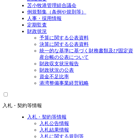
苫小牧港管理組合議会
例規類集（条例や規則等）
人事・採用情報
定期監査
財政状況
予算に関する公表資料
決算に関する公表資料
統一的な基準に基づく財務書類及び固定資
産台帳の公表について
財政収支状況報告
財政状況の公表
資金不足比率
港湾整備事業経営戦略
入札・契約等情報
入札・契約等情報
入札公告情報
入札結果情報
入札に関する規則等