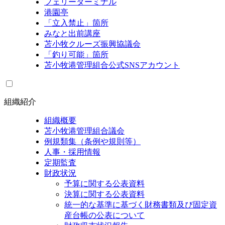
フェリーターミナル
港園亭
「立入禁止」箇所
みなと出前講座
苫小牧クルーズ振興協議会
「釣り可能」箇所
苫小牧港管理組合公式SNSアカウント
組織紹介
組織概要
苫小牧港管理組合議会
例規類集（条例や規則等）
人事・採用情報
定期監査
財政状況
予算に関する公表資料
決算に関する公表資料
統一的な基準に基づく財務書類及び固定資
産台帳の公表について