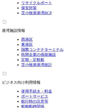
リサイクルポート
保安対策
苫小牧港港湾BCP
港湾施設情報
西港区
東港区
国際コンテナターミナル
民間企業の係留施設
定期・定航船
苫小牧港港湾統計
ビジネス向け利用情報
使用手続き・料金
ポートサービス
航行時の注意等
船舶動静関係