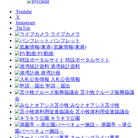
Youtube
X
Instagram
TikTok
ライブカメラ
パンフレット
気象情報(東港)
PV動画
特設ポータルサイト
港湾統計資料
港湾計画
入札公告情報
申請・届出
苫小牧クルーズ振興協議
会
みなとオアシス苫小牧
苫小牧港利用促進協議会
キラキラ公園
港園亭 ～港公
園バーベキュー施設～
ネーミングライツ事業