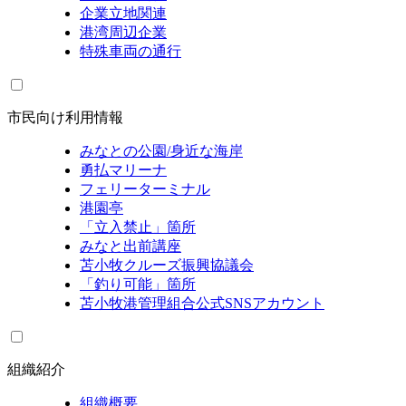
企業立地関連
港湾周辺企業
特殊車両の通行
市民向け利用情報
みなとの公園/身近な海岸
勇払マリーナ
フェリーターミナル
港園亭
「立入禁止」箇所
みなと出前講座
苫小牧クルーズ振興協議会
「釣り可能」箇所
苫小牧港管理組合公式SNSアカウント
組織紹介
組織概要