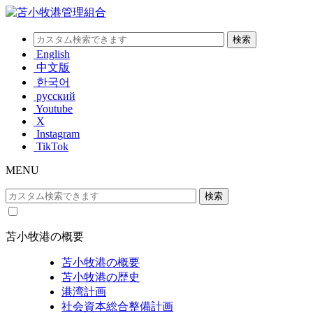
English
中文版
한국어
русский
Youtube
X
Instagram
TikTok
MENU
苫小牧港の概要
苫小牧港の概要
苫小牧港の歴史
港湾計画
社会資本総合整備計画