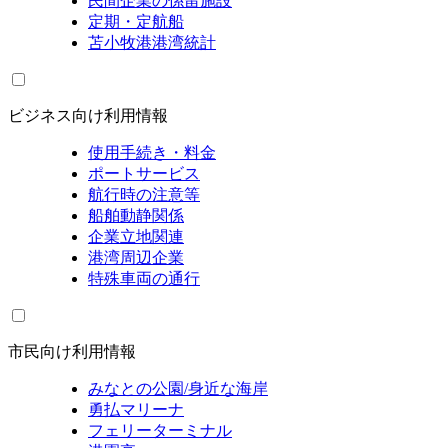
民間企業の係留施設
定期・定航船
苫小牧港港湾統計
ビジネス向け利用情報
使用手続き・料金
ポートサービス
航行時の注意等
船舶動静関係
企業立地関連
港湾周辺企業
特殊車両の通行
市民向け利用情報
みなとの公園/身近な海岸
勇払マリーナ
フェリーターミナル