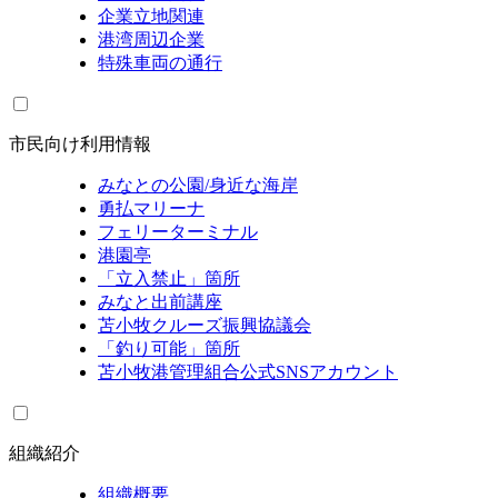
企業立地関連
港湾周辺企業
特殊車両の通行
市民向け利用情報
みなとの公園/身近な海岸
勇払マリーナ
フェリーターミナル
港園亭
「立入禁止」箇所
みなと出前講座
苫小牧クルーズ振興協議会
「釣り可能」箇所
苫小牧港管理組合公式SNSアカウント
組織紹介
組織概要