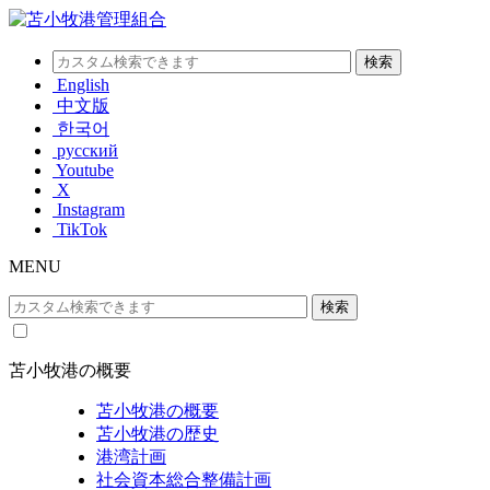
English
中文版
한국어
русский
Youtube
X
Instagram
TikTok
MENU
苫小牧港の概要
苫小牧港の概要
苫小牧港の歴史
港湾計画
社会資本総合整備計画