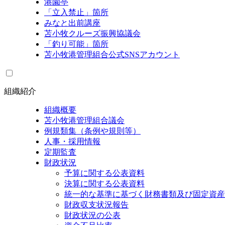
港園亭
「立入禁止」箇所
みなと出前講座
苫小牧クルーズ振興協議会
「釣り可能」箇所
苫小牧港管理組合公式SNSアカウント
組織紹介
組織概要
苫小牧港管理組合議会
例規類集（条例や規則等）
人事・採用情報
定期監査
財政状況
予算に関する公表資料
決算に関する公表資料
統一的な基準に基づく財務書類及び固定資産
財政収支状況報告
財政状況の公表