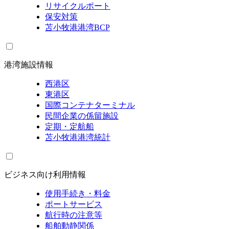
リサイクルポート
保安対策
苫小牧港港湾BCP
港湾施設情報
西港区
東港区
国際コンテナターミナル
民間企業の係留施設
定期・定航船
苫小牧港港湾統計
ビジネス向け利用情報
使用手続き・料金
ポートサービス
航行時の注意等
船舶動静関係