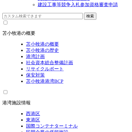
建設工事等競争入札参加資格審査申請
苫小牧港の概要
苫小牧港の概要
苫小牧港の歴史
港湾計画
社会資本総合整備計画
リサイクルポート
保安対策
苫小牧港港湾BCP
港湾施設情報
西港区
東港区
国際コンテナターミナル