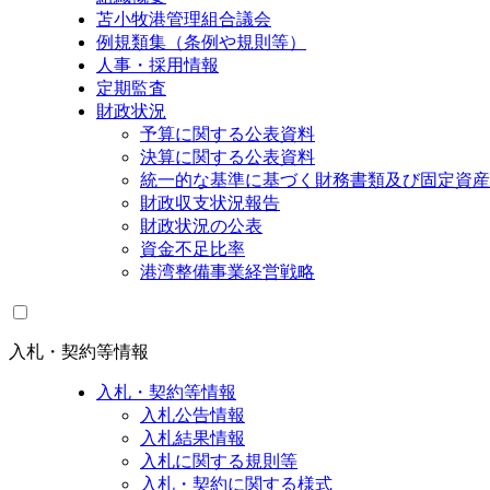
苫小牧港管理組合議会
例規類集（条例や規則等）
人事・採用情報
定期監査
財政状況
予算に関する公表資料
決算に関する公表資料
統一的な基準に基づく財務書類及び固定資産
財政収支状況報告
財政状況の公表
資金不足比率
港湾整備事業経営戦略
入札・契約等情報
入札・契約等情報
入札公告情報
入札結果情報
入札に関する規則等
入札・契約に関する様式