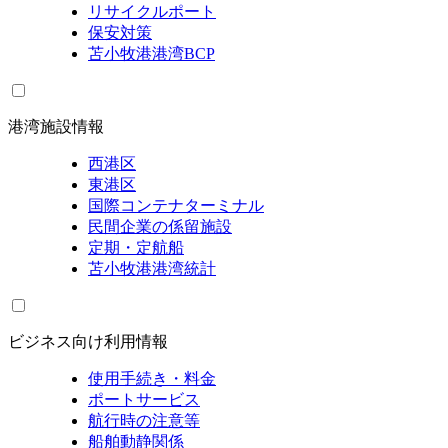
リサイクルポート
保安対策
苫小牧港港湾BCP
港湾施設情報
西港区
東港区
国際コンテナターミナル
民間企業の係留施設
定期・定航船
苫小牧港港湾統計
ビジネス向け利用情報
使用手続き・料金
ポートサービス
航行時の注意等
船舶動静関係