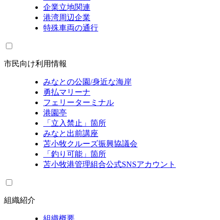
企業立地関連
港湾周辺企業
特殊車両の通行
市民向け利用情報
みなとの公園/身近な海岸
勇払マリーナ
フェリーターミナル
港園亭
「立入禁止」箇所
みなと出前講座
苫小牧クルーズ振興協議会
「釣り可能」箇所
苫小牧港管理組合公式SNSアカウント
組織紹介
組織概要