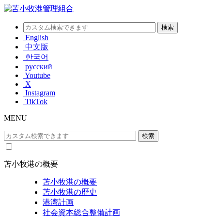
English
中文版
한국어
русский
Youtube
X
Instagram
TikTok
MENU
苫小牧港の概要
苫小牧港の概要
苫小牧港の歴史
港湾計画
社会資本総合整備計画