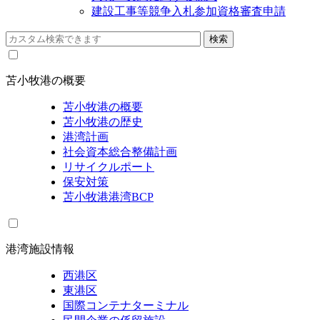
建設工事等競争入札参加資格審査申請
苫小牧港の概要
苫小牧港の概要
苫小牧港の歴史
港湾計画
社会資本総合整備計画
リサイクルポート
保安対策
苫小牧港港湾BCP
港湾施設情報
西港区
東港区
国際コンテナターミナル