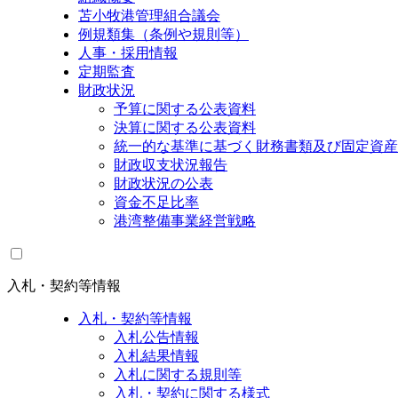
苫小牧港管理組合議会
例規類集（条例や規則等）
人事・採用情報
定期監査
財政状況
予算に関する公表資料
決算に関する公表資料
統一的な基準に基づく財務書類及び固定資産
財政収支状況報告
財政状況の公表
資金不足比率
港湾整備事業経営戦略
入札・契約等情報
入札・契約等情報
入札公告情報
入札結果情報
入札に関する規則等
入札・契約に関する様式