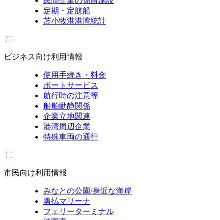
民間企業の係留施設
定期・定航船
苫小牧港港湾統計
ビジネス向け利用情報
使用手続き・料金
ポートサービス
航行時の注意等
船舶動静関係
企業立地関連
港湾周辺企業
特殊車両の通行
市民向け利用情報
みなとの公園/身近な海岸
勇払マリーナ
フェリーターミナル