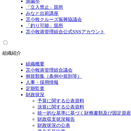
港園亭
「立入禁止」箇所
みなと出前講座
苫小牧クルーズ振興協議会
「釣り可能」箇所
苫小牧港管理組合公式SNSアカウント
組織紹介
組織概要
苫小牧港管理組合議会
例規類集（条例や規則等）
人事・採用情報
定期監査
財政状況
予算に関する公表資料
決算に関する公表資料
統一的な基準に基づく財務書類及び固定資産
財政収支状況報告
財政状況の公表