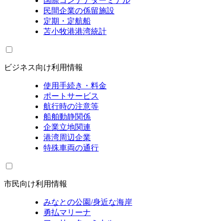
国際コンテナターミナル
民間企業の係留施設
定期・定航船
苫小牧港港湾統計
ビジネス向け利用情報
使用手続き・料金
ポートサービス
航行時の注意等
船舶動静関係
企業立地関連
港湾周辺企業
特殊車両の通行
市民向け利用情報
みなとの公園/身近な海岸
勇払マリーナ