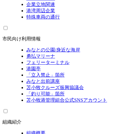
企業立地関連
港湾周辺企業
特殊車両の通行
市民向け利用情報
みなとの公園/身近な海岸
勇払マリーナ
フェリーターミナル
港園亭
「立入禁止」箇所
みなと出前講座
苫小牧クルーズ振興協議会
「釣り可能」箇所
苫小牧港管理組合公式SNSアカウント
組織紹介
組織概要