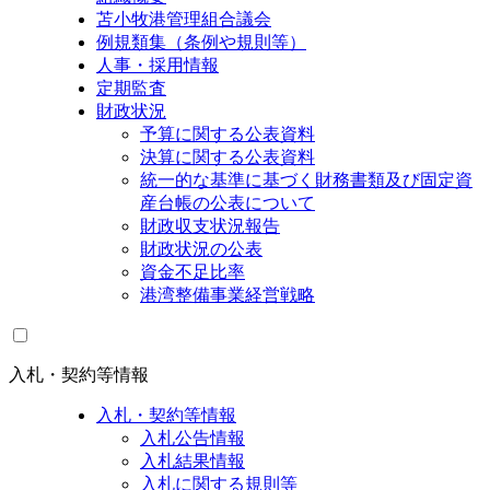
苫小牧港管理組合議会
例規類集（条例や規則等）
人事・採用情報
定期監査
財政状況
予算に関する公表資料
決算に関する公表資料
統一的な基準に基づく財務書類及び固定資
産台帳の公表について
財政収支状況報告
財政状況の公表
資金不足比率
港湾整備事業経営戦略
入札・契約等情報
入札・契約等情報
入札公告情報
入札結果情報
入札に関する規則等