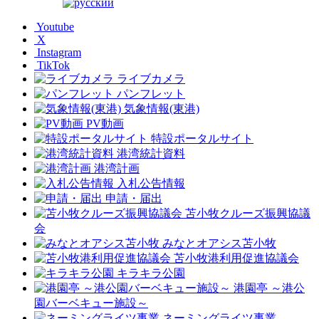
Youtube
X
Instagram
TikTok
ライブカメラ
パンフレット
気象情報(東港)
PV動画
特設ポータルサイト
港湾統計資料
港湾計画
入札公告情報
申請・届出
苫小牧クルーズ振興協議
会
みなとオアシス苫小牧
苫小牧港利用促進協議会
キラキラ公園
港園亭 ～港公
園バーベキュー施設～
ネーミングライツ事業