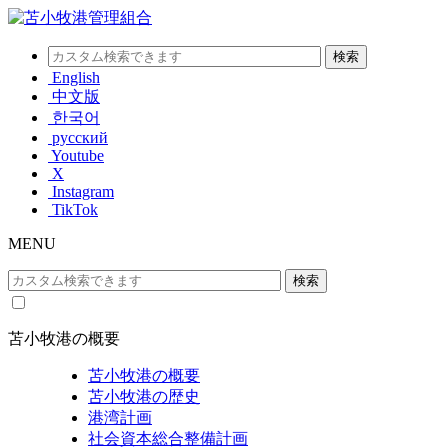
English
中文版
한국어
русский
Youtube
X
Instagram
TikTok
MENU
苫小牧港の概要
苫小牧港の概要
苫小牧港の歴史
港湾計画
社会資本総合整備計画