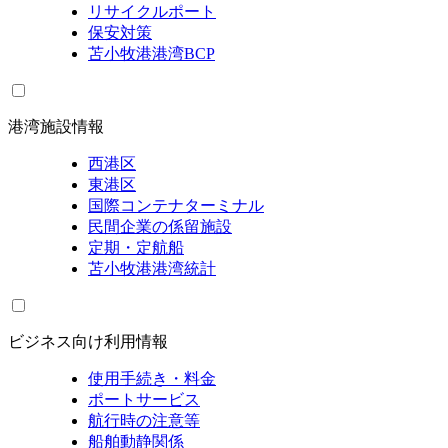
リサイクルポート
保安対策
苫小牧港港湾BCP
港湾施設情報
西港区
東港区
国際コンテナターミナル
民間企業の係留施設
定期・定航船
苫小牧港港湾統計
ビジネス向け利用情報
使用手続き・料金
ポートサービス
航行時の注意等
船舶動静関係