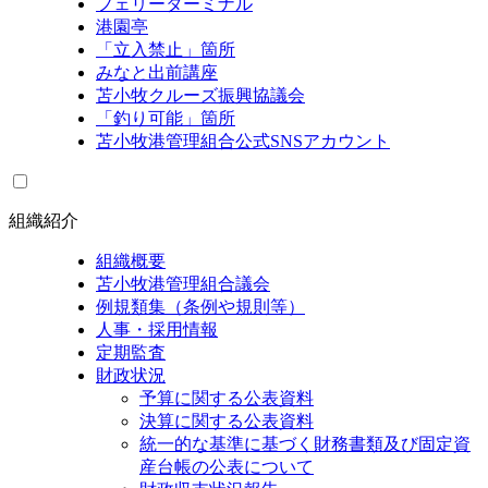
フェリーターミナル
港園亭
「立入禁止」箇所
みなと出前講座
苫小牧クルーズ振興協議会
「釣り可能」箇所
苫小牧港管理組合公式SNSアカウント
組織紹介
組織概要
苫小牧港管理組合議会
例規類集（条例や規則等）
人事・採用情報
定期監査
財政状況
予算に関する公表資料
決算に関する公表資料
統一的な基準に基づく財務書類及び固定資
産台帳の公表について