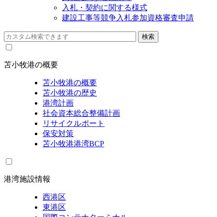
入札・契約に関する様式
建設工事等競争入札参加資格審査申請
苫小牧港の概要
苫小牧港の概要
苫小牧港の歴史
港湾計画
社会資本総合整備計画
リサイクルポート
保安対策
苫小牧港港湾BCP
港湾施設情報
西港区
東港区