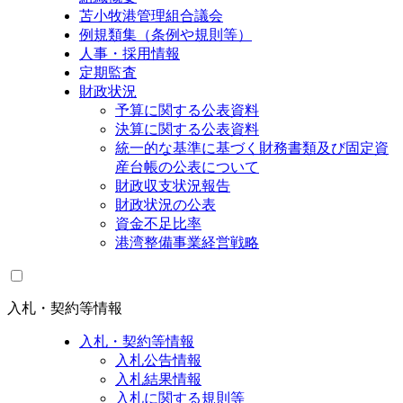
苫小牧港管理組合議会
例規類集（条例や規則等）
人事・採用情報
定期監査
財政状況
予算に関する公表資料
決算に関する公表資料
統一的な基準に基づく財務書類及び固定資
産台帳の公表について
財政収支状況報告
財政状況の公表
資金不足比率
港湾整備事業経営戦略
入札・契約等情報
入札・契約等情報
入札公告情報
入札結果情報
入札に関する規則等