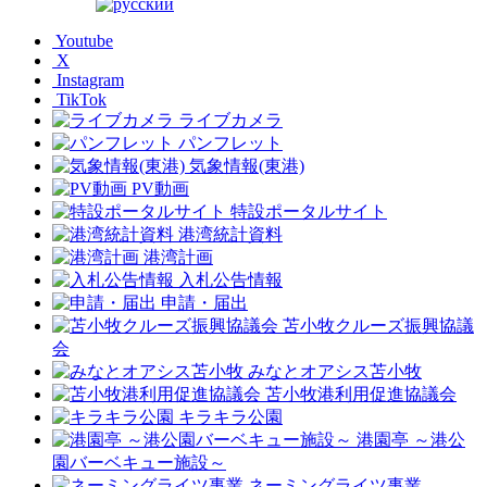
Youtube
X
Instagram
TikTok
ライブカメラ
パンフレット
気象情報(東港)
PV動画
特設ポータルサイト
港湾統計資料
港湾計画
入札公告情報
申請・届出
苫小牧クルーズ振興協議
会
みなとオアシス苫小牧
苫小牧港利用促進協議会
キラキラ公園
港園亭 ～港公
園バーベキュー施設～
ネーミングライツ事業