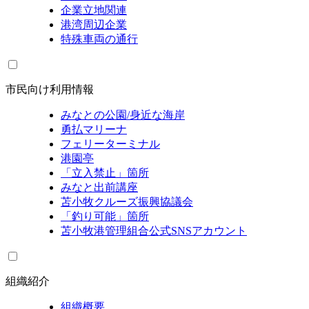
企業立地関連
港湾周辺企業
特殊車両の通行
市民向け利用情報
みなとの公園/身近な海岸
勇払マリーナ
フェリーターミナル
港園亭
「立入禁止」箇所
みなと出前講座
苫小牧クルーズ振興協議会
「釣り可能」箇所
苫小牧港管理組合公式SNSアカウント
組織紹介
組織概要