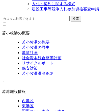
入札・契約に関する様式
建設工事等競争入札参加資格審査申請
苫小牧港の概要
苫小牧港の概要
苫小牧港の歴史
港湾計画
社会資本総合整備計画
リサイクルポート
保安対策
苫小牧港港湾BCP
港湾施設情報
西港区
東港区