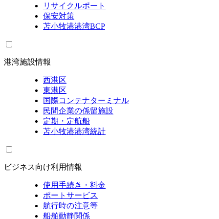
リサイクルポート
保安対策
苫小牧港港湾BCP
港湾施設情報
西港区
東港区
国際コンテナターミナル
民間企業の係留施設
定期・定航船
苫小牧港港湾統計
ビジネス向け利用情報
使用手続き・料金
ポートサービス
航行時の注意等
船舶動静関係