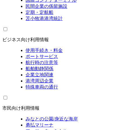
国際コンテナターミナル
民間企業の係留施設
定期・定航船
苫小牧港港湾統計
ビジネス向け利用情報
使用手続き・料金
ポートサービス
航行時の注意等
船舶動静関係
企業立地関連
港湾周辺企業
特殊車両の通行
市民向け利用情報
みなとの公園/身近な海岸
勇払マリーナ