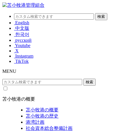
English
中文版
한국어
русский
Youtube
X
Instagram
TikTok
MENU
苫小牧港の概要
苫小牧港の概要
苫小牧港の歴史
港湾計画
社会資本総合整備計画