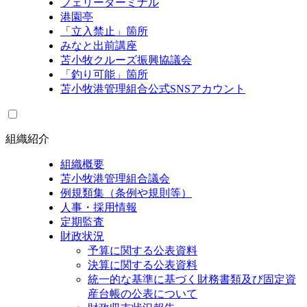
フェリーターミナル
港園亭
「立入禁止」箇所
みなと出前講座
苫小牧クルーズ振興協議会
「釣り可能」箇所
苫小牧港管理組合公式SNSアカウント
組織紹介
組織概要
苫小牧港管理組合議会
例規類集（条例や規則等）
人事・採用情報
定期監査
財政状況
予算に関する公表資料
決算に関する公表資料
統一的な基準に基づく財務書類及び固定資
産台帳の公表について