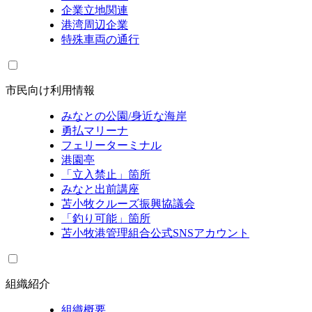
企業立地関連
港湾周辺企業
特殊車両の通行
市民向け利用情報
みなとの公園/身近な海岸
勇払マリーナ
フェリーターミナル
港園亭
「立入禁止」箇所
みなと出前講座
苫小牧クルーズ振興協議会
「釣り可能」箇所
苫小牧港管理組合公式SNSアカウント
組織紹介
組織概要