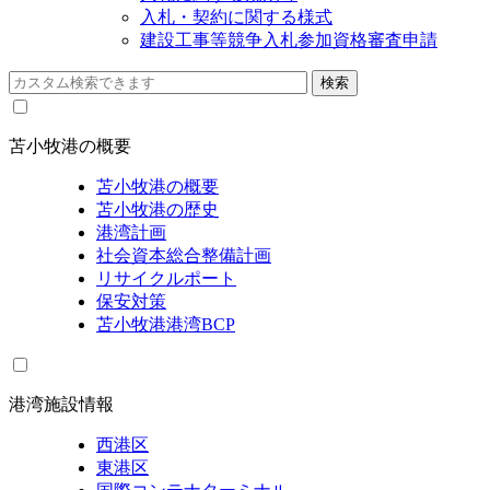
入札・契約に関する様式
建設工事等競争入札参加資格審査申請
苫小牧港の概要
苫小牧港の概要
苫小牧港の歴史
港湾計画
社会資本総合整備計画
リサイクルポート
保安対策
苫小牧港港湾BCP
港湾施設情報
西港区
東港区