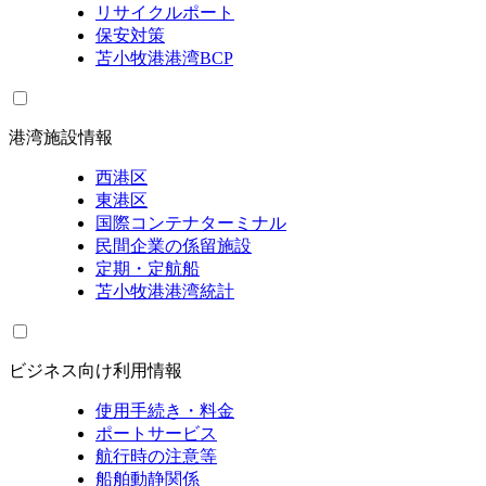
リサイクルポート
保安対策
苫小牧港港湾BCP
港湾施設情報
西港区
東港区
国際コンテナターミナル
民間企業の係留施設
定期・定航船
苫小牧港港湾統計
ビジネス向け利用情報
使用手続き・料金
ポートサービス
航行時の注意等
船舶動静関係