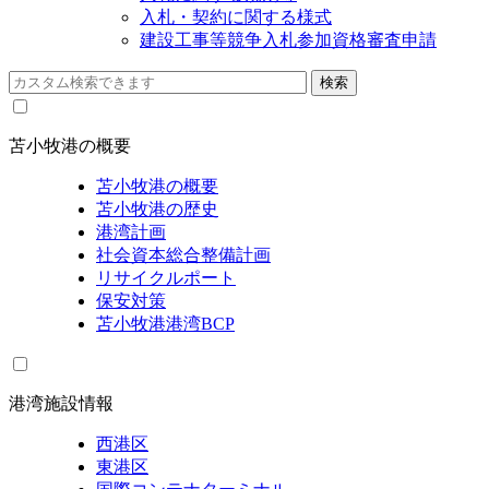
入札・契約に関する様式
建設工事等競争入札参加資格審査申請
苫小牧港の概要
苫小牧港の概要
苫小牧港の歴史
港湾計画
社会資本総合整備計画
リサイクルポート
保安対策
苫小牧港港湾BCP
港湾施設情報
西港区
東港区