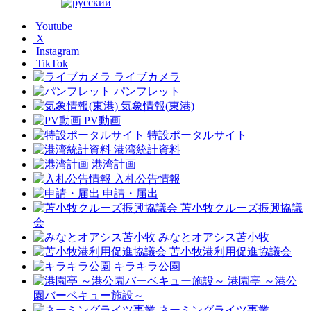
Youtube
X
Instagram
TikTok
ライブカメラ
パンフレット
気象情報(東港)
PV動画
特設ポータルサイト
港湾統計資料
港湾計画
入札公告情報
申請・届出
苫小牧クルーズ振興協議
会
みなとオアシス苫小牧
苫小牧港利用促進協議会
キラキラ公園
港園亭 ～港公
園バーベキュー施設～
ネーミングライツ事業