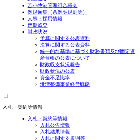
苫小牧港管理組合議会
例規類集（条例や規則等）
人事・採用情報
定期監査
財政状況
予算に関する公表資料
決算に関する公表資料
統一的な基準に基づく財務書類及び固定資
産台帳の公表について
財政収支状況報告
財政状況の公表
資金不足比率
港湾整備事業経営戦略
入札・契約等情報
入札・契約等情報
入札公告情報
入札結果情報
入札に関する規則等