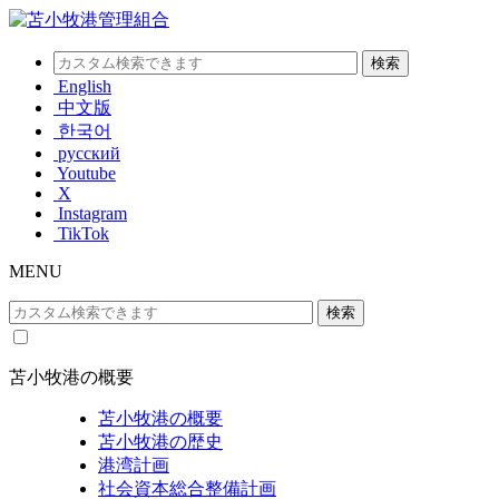
English
中文版
한국어
русский
Youtube
X
Instagram
TikTok
MENU
苫小牧港の概要
苫小牧港の概要
苫小牧港の歴史
港湾計画
社会資本総合整備計画