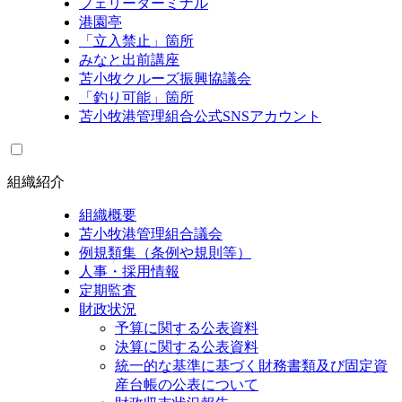
フェリーターミナル
港園亭
「立入禁止」箇所
みなと出前講座
苫小牧クルーズ振興協議会
「釣り可能」箇所
苫小牧港管理組合公式SNSアカウント
組織紹介
組織概要
苫小牧港管理組合議会
例規類集（条例や規則等）
人事・採用情報
定期監査
財政状況
予算に関する公表資料
決算に関する公表資料
統一的な基準に基づく財務書類及び固定資
産台帳の公表について