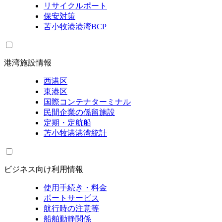
リサイクルポート
保安対策
苫小牧港港湾BCP
港湾施設情報
西港区
東港区
国際コンテナターミナル
民間企業の係留施設
定期・定航船
苫小牧港港湾統計
ビジネス向け利用情報
使用手続き・料金
ポートサービス
航行時の注意等
船舶動静関係