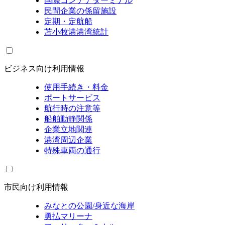
国際コンテナターミナル
民間企業の係留施設
定期・定航船
苫小牧港港湾統計
ビジネス向け利用情報
使用手続き・料金
ポートサービス
航行時の注意等
船舶動静関係
企業立地関連
港湾周辺企業
特殊車両の通行
市民向け利用情報
みなとの公園/身近な海岸
勇払マリーナ