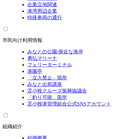
企業立地関連
港湾周辺企業
特殊車両の通行
市民向け利用情報
みなとの公園/身近な海岸
勇払マリーナ
フェリーターミナル
港園亭
「立入禁止」箇所
みなと出前講座
苫小牧クルーズ振興協議会
「釣り可能」箇所
苫小牧港管理組合公式SNSアカウント
組織紹介
組織概要