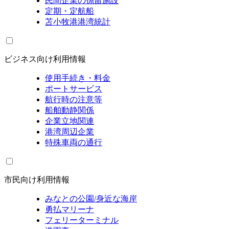
民間企業の係留施設
定期・定航船
苫小牧港港湾統計
ビジネス向け利用情報
使用手続き・料金
ポートサービス
航行時の注意等
船舶動静関係
企業立地関連
港湾周辺企業
特殊車両の通行
市民向け利用情報
みなとの公園/身近な海岸
勇払マリーナ
フェリーターミナル