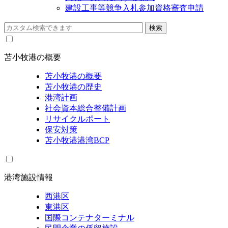
建設工事等競争入札参加資格審査申請
苫小牧港の概要
苫小牧港の概要
苫小牧港の歴史
港湾計画
社会資本総合整備計画
リサイクルポート
保安対策
苫小牧港港湾BCP
港湾施設情報
西港区
東港区
国際コンテナターミナル