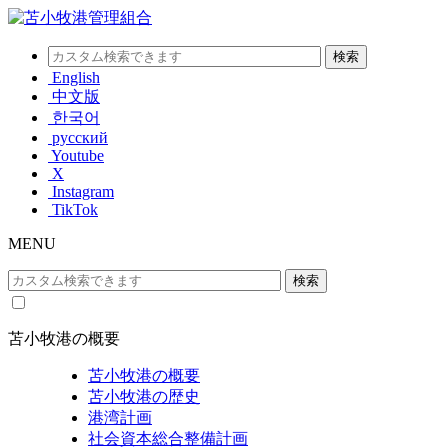
English
中文版
한국어
русский
Youtube
X
Instagram
TikTok
MENU
苫小牧港の概要
苫小牧港の概要
苫小牧港の歴史
港湾計画
社会資本総合整備計画