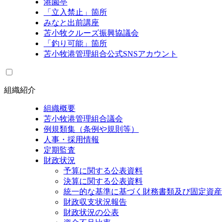
港園亭
「立入禁止」箇所
みなと出前講座
苫小牧クルーズ振興協議会
「釣り可能」箇所
苫小牧港管理組合公式SNSアカウント
組織紹介
組織概要
苫小牧港管理組合議会
例規類集（条例や規則等）
人事・採用情報
定期監査
財政状況
予算に関する公表資料
決算に関する公表資料
統一的な基準に基づく財務書類及び固定資産
財政収支状況報告
財政状況の公表