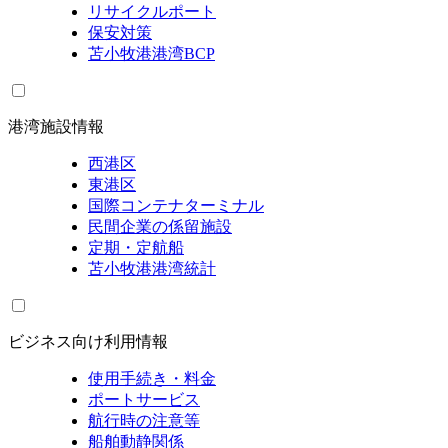
リサイクルポート
保安対策
苫小牧港港湾BCP
港湾施設情報
西港区
東港区
国際コンテナターミナル
民間企業の係留施設
定期・定航船
苫小牧港港湾統計
ビジネス向け利用情報
使用手続き・料金
ポートサービス
航行時の注意等
船舶動静関係