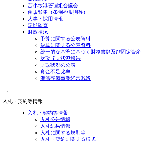
苫小牧港管理組合議会
例規類集（条例や規則等）
人事・採用情報
定期監査
財政状況
予算に関する公表資料
決算に関する公表資料
統一的な基準に基づく財務書類及び固定資産
財政収支状況報告
財政状況の公表
資金不足比率
港湾整備事業経営戦略
入札・契約等情報
入札・契約等情報
入札公告情報
入札結果情報
入札に関する規則等
入札・契約に関する様式