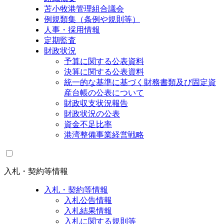
苫小牧港管理組合議会
例規類集（条例や規則等）
人事・採用情報
定期監査
財政状況
予算に関する公表資料
決算に関する公表資料
統一的な基準に基づく財務書類及び固定資
産台帳の公表について
財政収支状況報告
財政状況の公表
資金不足比率
港湾整備事業経営戦略
入札・契約等情報
入札・契約等情報
入札公告情報
入札結果情報
入札に関する規則等