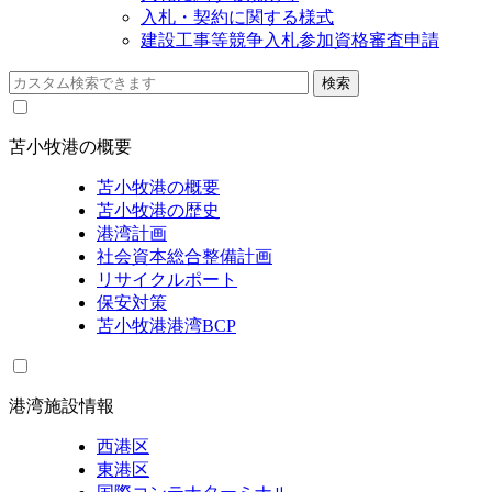
入札・契約に関する様式
建設工事等競争入札参加資格審査申請
苫小牧港の概要
苫小牧港の概要
苫小牧港の歴史
港湾計画
社会資本総合整備計画
リサイクルポート
保安対策
苫小牧港港湾BCP
港湾施設情報
西港区
東港区