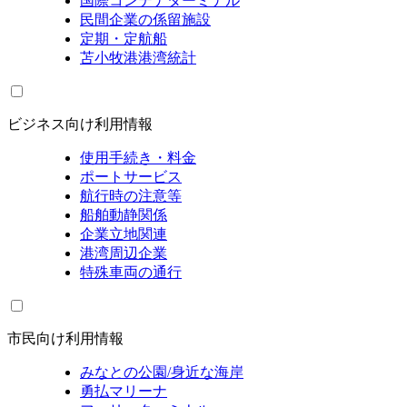
国際コンテナターミナル
民間企業の係留施設
定期・定航船
苫小牧港港湾統計
ビジネス向け利用情報
使用手続き・料金
ポートサービス
航行時の注意等
船舶動静関係
企業立地関連
港湾周辺企業
特殊車両の通行
市民向け利用情報
みなとの公園/身近な海岸
勇払マリーナ