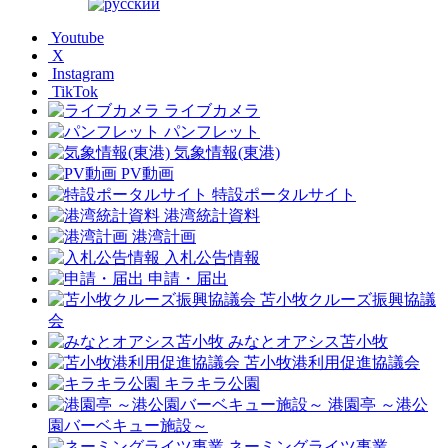
Youtube
X
Instagram
TikTok
ライブカメラ
パンフレット
気象情報(東港)
PV動画
特設ポータルサイト
港湾統計資料
港湾計画
入札公告情報
申請・届出
苫小牧クルーズ振興協議
会
みなとオアシス苫小牧
苫小牧港利用促進協議会
キラキラ公園
港園亭 ～港公
園バーベキュー施設～
ネーミングライツ事業