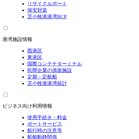
リサイクルポート
保安対策
苫小牧港港湾BCP
港湾施設情報
西港区
東港区
国際コンテナターミナル
民間企業の係留施設
定期・定航船
苫小牧港港湾統計
ビジネス向け利用情報
使用手続き・料金
ポートサービス
航行時の注意等
船舶動静関係