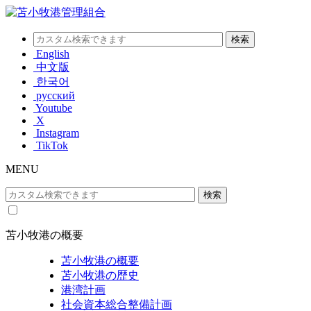
English
中文版
한국어
русский
Youtube
X
Instagram
TikTok
MENU
苫小牧港の概要
苫小牧港の概要
苫小牧港の歴史
港湾計画
社会資本総合整備計画