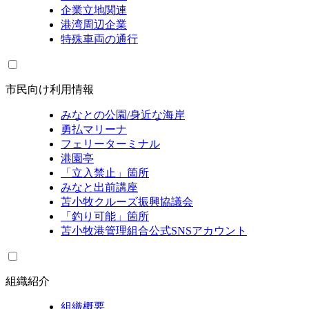
企業立地関連
港湾周辺企業
特殊車両の通行
市民向け利用情報
みなとの公園/身近な海岸
勇払マリーナ
フェリーターミナル
港園亭
「立入禁止」箇所
みなと出前講座
苫小牧クルーズ振興協議会
「釣り可能」箇所
苫小牧港管理組合公式SNSアカウント
組織紹介
組織概要