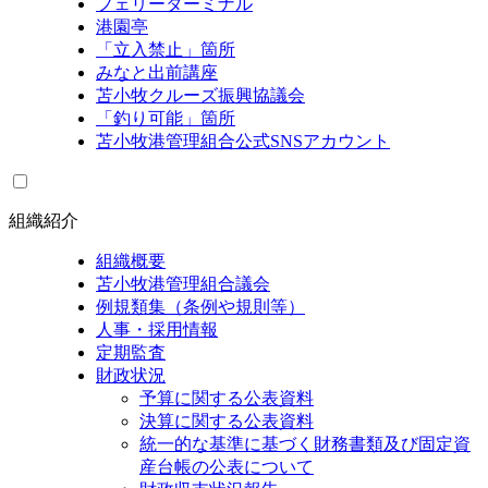
フェリーターミナル
港園亭
「立入禁止」箇所
みなと出前講座
苫小牧クルーズ振興協議会
「釣り可能」箇所
苫小牧港管理組合公式SNSアカウント
組織紹介
組織概要
苫小牧港管理組合議会
例規類集（条例や規則等）
人事・採用情報
定期監査
財政状況
予算に関する公表資料
決算に関する公表資料
統一的な基準に基づく財務書類及び固定資
産台帳の公表について