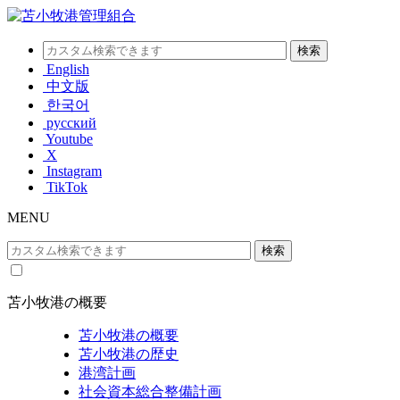
English
中文版
한국어
русский
Youtube
X
Instagram
TikTok
MENU
苫小牧港の概要
苫小牧港の概要
苫小牧港の歴史
港湾計画
社会資本総合整備計画