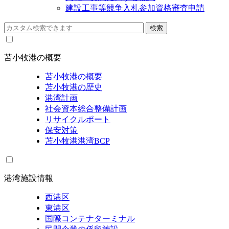
建設工事等競争入札参加資格審査申請
苫小牧港の概要
苫小牧港の概要
苫小牧港の歴史
港湾計画
社会資本総合整備計画
リサイクルポート
保安対策
苫小牧港港湾BCP
港湾施設情報
西港区
東港区
国際コンテナターミナル