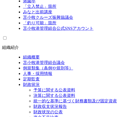
港園亭
「立入禁止」箇所
みなと出前講座
苫小牧クルーズ振興協議会
「釣り可能」箇所
苫小牧港管理組合公式SNSアカウント
組織紹介
組織概要
苫小牧港管理組合議会
例規類集（条例や規則等）
人事・採用情報
定期監査
財政状況
予算に関する公表資料
決算に関する公表資料
統一的な基準に基づく財務書類及び固定資産
財政収支状況報告
財政状況の公表