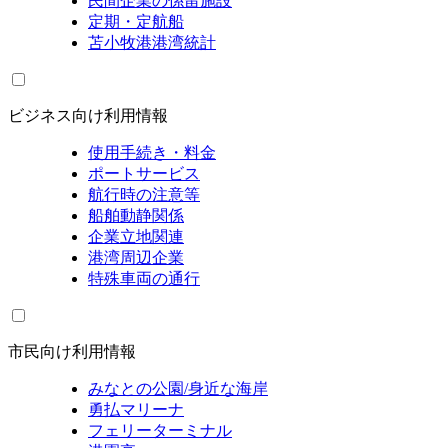
民間企業の係留施設
定期・定航船
苫小牧港港湾統計
ビジネス向け利用情報
使用手続き・料金
ポートサービス
航行時の注意等
船舶動静関係
企業立地関連
港湾周辺企業
特殊車両の通行
市民向け利用情報
みなとの公園/身近な海岸
勇払マリーナ
フェリーターミナル