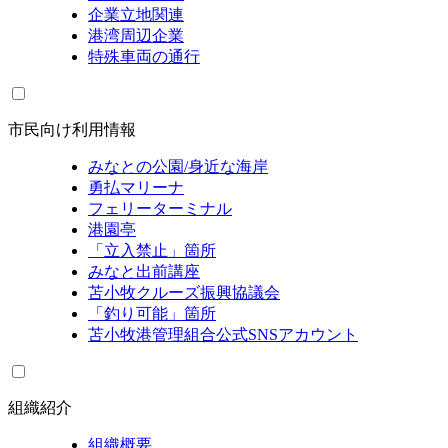
企業立地関連
港湾周辺企業
特殊車両の通行
市民向け利用情報
みなとの公園/身近な海岸
勇払マリーナ
フェリーターミナル
港園亭
「立入禁止」箇所
みなと出前講座
苫小牧クルーズ振興協議会
「釣り可能」箇所
苫小牧港管理組合公式SNSアカウント
組織紹介
組織概要