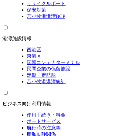
リサイクルポート
保安対策
苫小牧港港湾BCP
港湾施設情報
西港区
東港区
国際コンテナターミナル
民間企業の係留施設
定期・定航船
苫小牧港港湾統計
ビジネス向け利用情報
使用手続き・料金
ポートサービス
航行時の注意等
船舶動静関係