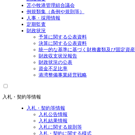
苫小牧港管理組合議会
例規類集（条例や規則等）
人事・採用情報
定期監査
財政状況
予算に関する公表資料
決算に関する公表資料
統一的な基準に基づく財務書類及び固定資産
財政収支状況報告
財政状況の公表
資金不足比率
港湾整備事業経営戦略
入札・契約等情報
入札・契約等情報
入札公告情報
入札結果情報
入札に関する規則等
入札・契約に関する様式