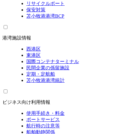
リサイクルポート
保安対策
苫小牧港港湾BCP
港湾施設情報
西港区
東港区
国際コンテナターミナル
民間企業の係留施設
定期・定航船
苫小牧港港湾統計
ビジネス向け利用情報
使用手続き・料金
ポートサービス
航行時の注意等
船舶動静関係