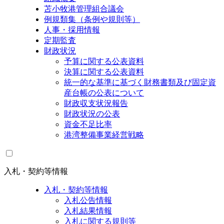
苫小牧港管理組合議会
例規類集（条例や規則等）
人事・採用情報
定期監査
財政状況
予算に関する公表資料
決算に関する公表資料
統一的な基準に基づく財務書類及び固定資
産台帳の公表について
財政収支状況報告
財政状況の公表
資金不足比率
港湾整備事業経営戦略
入札・契約等情報
入札・契約等情報
入札公告情報
入札結果情報
入札に関する規則等