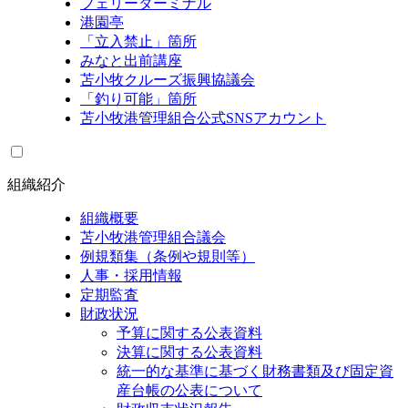
フェリーターミナル
港園亭
「立入禁止」箇所
みなと出前講座
苫小牧クルーズ振興協議会
「釣り可能」箇所
苫小牧港管理組合公式SNSアカウント
組織紹介
組織概要
苫小牧港管理組合議会
例規類集（条例や規則等）
人事・採用情報
定期監査
財政状況
予算に関する公表資料
決算に関する公表資料
統一的な基準に基づく財務書類及び固定資
産台帳の公表について