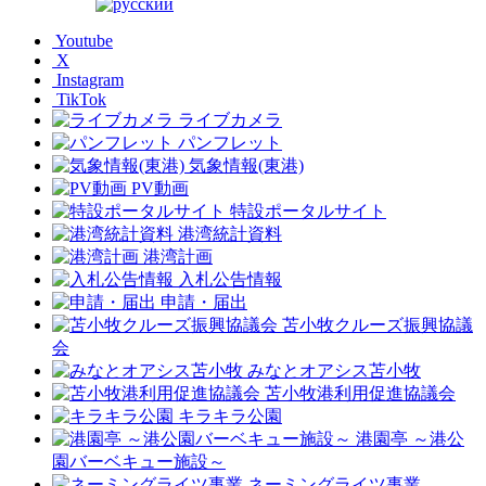
Youtube
X
Instagram
TikTok
ライブカメラ
パンフレット
気象情報(東港)
PV動画
特設ポータルサイト
港湾統計資料
港湾計画
入札公告情報
申請・届出
苫小牧クルーズ振興協議
会
みなとオアシス苫小牧
苫小牧港利用促進協議会
キラキラ公園
港園亭 ～港公
園バーベキュー施設～
ネーミングライツ事業