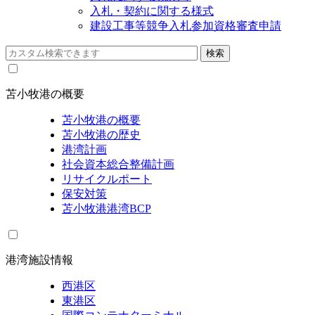
入札・契約に関する様式
建設工事等競争入札参加資格審査申請
苫小牧港の概要
苫小牧港の概要
苫小牧港の歴史
港湾計画
社会資本総合整備計画
リサイクルポート
保安対策
苫小牧港港湾BCP
港湾施設情報
西港区
東港区