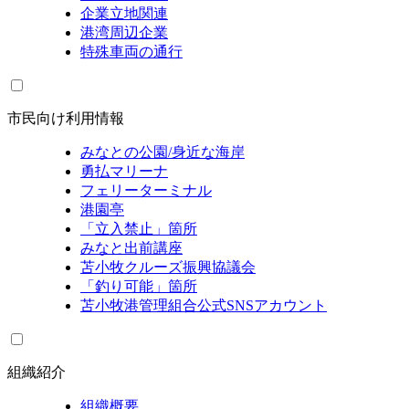
企業立地関連
港湾周辺企業
特殊車両の通行
市民向け利用情報
みなとの公園/身近な海岸
勇払マリーナ
フェリーターミナル
港園亭
「立入禁止」箇所
みなと出前講座
苫小牧クルーズ振興協議会
「釣り可能」箇所
苫小牧港管理組合公式SNSアカウント
組織紹介
組織概要