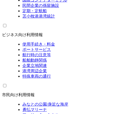
国際コンテナターミナル
民間企業の係留施設
定期・定航船
苫小牧港港湾統計
ビジネス向け利用情報
使用手続き・料金
ポートサービス
航行時の注意等
船舶動静関係
企業立地関連
港湾周辺企業
特殊車両の通行
市民向け利用情報
みなとの公園/身近な海岸
勇払マリーナ