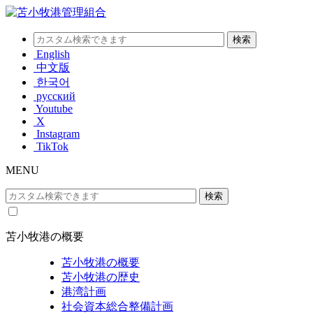
English
中文版
한국어
русский
Youtube
X
Instagram
TikTok
MENU
苫小牧港の概要
苫小牧港の概要
苫小牧港の歴史
港湾計画
社会資本総合整備計画