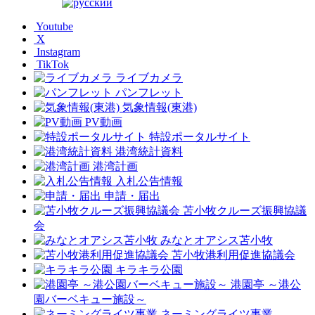
Youtube
X
Instagram
TikTok
ライブカメラ
パンフレット
気象情報(東港)
PV動画
特設ポータルサイト
港湾統計資料
港湾計画
入札公告情報
申請・届出
苫小牧クルーズ振興協議
会
みなとオアシス苫小牧
苫小牧港利用促進協議会
キラキラ公園
港園亭 ～港公
園バーベキュー施設～
ネーミングライツ事業