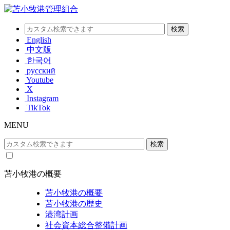
English
中文版
한국어
русский
Youtube
X
Instagram
TikTok
MENU
苫小牧港の概要
苫小牧港の概要
苫小牧港の歴史
港湾計画
社会資本総合整備計画