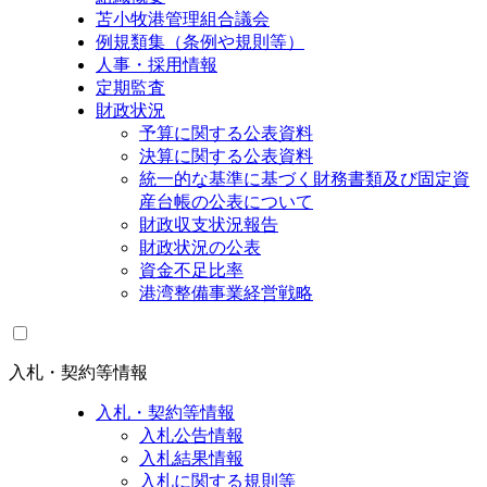
苫小牧港管理組合議会
例規類集（条例や規則等）
人事・採用情報
定期監査
財政状況
予算に関する公表資料
決算に関する公表資料
統一的な基準に基づく財務書類及び固定資
産台帳の公表について
財政収支状況報告
財政状況の公表
資金不足比率
港湾整備事業経営戦略
入札・契約等情報
入札・契約等情報
入札公告情報
入札結果情報
入札に関する規則等