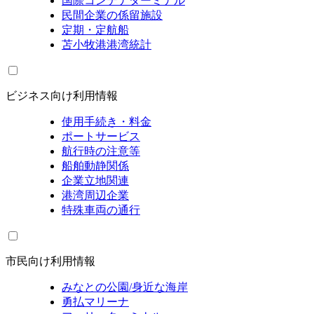
国際コンテナターミナル
民間企業の係留施設
定期・定航船
苫小牧港港湾統計
ビジネス向け利用情報
使用手続き・料金
ポートサービス
航行時の注意等
船舶動静関係
企業立地関連
港湾周辺企業
特殊車両の通行
市民向け利用情報
みなとの公園/身近な海岸
勇払マリーナ