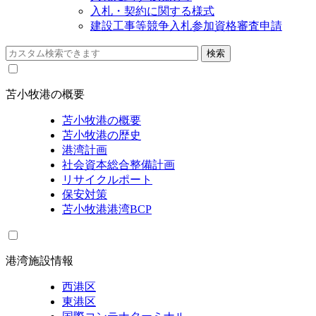
入札・契約に関する様式
建設工事等競争入札参加資格審査申請
苫小牧港の概要
苫小牧港の概要
苫小牧港の歴史
港湾計画
社会資本総合整備計画
リサイクルポート
保安対策
苫小牧港港湾BCP
港湾施設情報
西港区
東港区