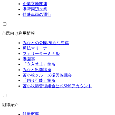
企業立地関連
港湾周辺企業
特殊車両の通行
市民向け利用情報
みなとの公園/身近な海岸
勇払マリーナ
フェリーターミナル
港園亭
「立入禁止」箇所
みなと出前講座
苫小牧クルーズ振興協議会
「釣り可能」箇所
苫小牧港管理組合公式SNSアカウント
組織紹介
組織概要