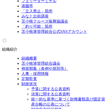
フェリーターミナル
港園亭
「立入禁止」箇所
みなと出前講座
苫小牧クルーズ振興協議会
「釣り可能」箇所
苫小牧港管理組合公式SNSアカウント
組織紹介
組織概要
苫小牧港管理組合議会
例規類集（条例や規則等）
人事・採用情報
定期監査
財政状況
予算に関する公表資料
決算に関する公表資料
統一的な基準に基づく財務書類及び固定資
産台帳の公表について