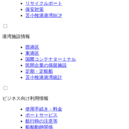
リサイクルポート
保安対策
苫小牧港港湾BCP
港湾施設情報
西港区
東港区
国際コンテナターミナル
民間企業の係留施設
定期・定航船
苫小牧港港湾統計
ビジネス向け利用情報
使用手続き・料金
ポートサービス
航行時の注意等
船舶動静関係