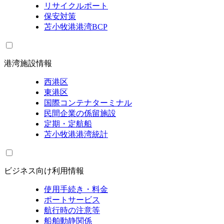
リサイクルポート
保安対策
苫小牧港港湾BCP
港湾施設情報
西港区
東港区
国際コンテナターミナル
民間企業の係留施設
定期・定航船
苫小牧港港湾統計
ビジネス向け利用情報
使用手続き・料金
ポートサービス
航行時の注意等
船舶動静関係