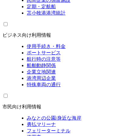
民間企業の係留施設
定期・定航船
苫小牧港港湾統計
ビジネス向け利用情報
使用手続き・料金
ポートサービス
航行時の注意等
船舶動静関係
企業立地関連
港湾周辺企業
特殊車両の通行
市民向け利用情報
みなとの公園/身近な海岸
勇払マリーナ
フェリーターミナル