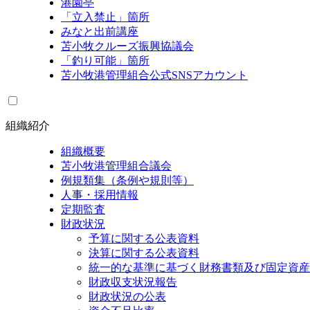
港園亭
「立入禁止」箇所
みなと出前講座
苫小牧クルーズ振興協議会
「釣り可能」箇所
苫小牧港管理組合公式SNSアカウント
組織紹介
組織概要
苫小牧港管理組合議会
例規類集（条例や規則等）
人事・採用情報
定期監査
財政状況
予算に関する公表資料
決算に関する公表資料
統一的な基準に基づく財務書類及び固定資産
財政収支状況報告
財政状況の公表