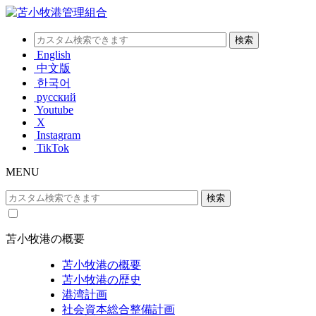
English
中文版
한국어
русский
Youtube
X
Instagram
TikTok
MENU
苫小牧港の概要
苫小牧港の概要
苫小牧港の歴史
港湾計画
社会資本総合整備計画