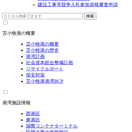
建設工事等競争入札参加資格審査申請
苫小牧港の概要
苫小牧港の概要
苫小牧港の歴史
港湾計画
社会資本総合整備計画
リサイクルポート
保安対策
苫小牧港港湾BCP
港湾施設情報
西港区
東港区
国際コンテナターミナル