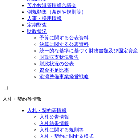
苫小牧港管理組合議会
例規類集（条例や規則等）
人事・採用情報
定期監査
財政状況
予算に関する公表資料
決算に関する公表資料
統一的な基準に基づく財務書類及び固定資産
財政収支状況報告
財政状況の公表
資金不足比率
港湾整備事業経営戦略
入札・契約等情報
入札・契約等情報
入札公告情報
入札結果情報
入札に関する規則等
入札・契約に関する様式