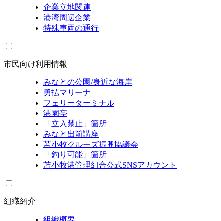
企業立地関連
港湾周辺企業
特殊車両の通行
市民向け利用情報
みなとの公園/身近な海岸
勇払マリーナ
フェリーターミナル
港園亭
「立入禁止」箇所
みなと出前講座
苫小牧クルーズ振興協議会
「釣り可能」箇所
苫小牧港管理組合公式SNSアカウント
組織紹介
組織概要