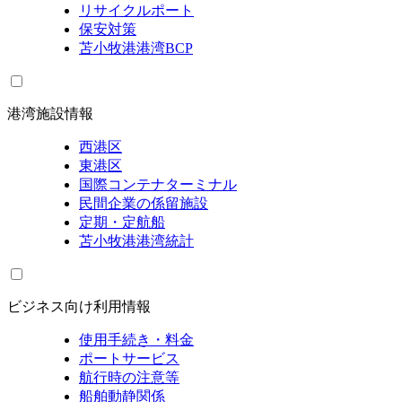
リサイクルポート
保安対策
苫小牧港港湾BCP
港湾施設情報
西港区
東港区
国際コンテナターミナル
民間企業の係留施設
定期・定航船
苫小牧港港湾統計
ビジネス向け利用情報
使用手続き・料金
ポートサービス
航行時の注意等
船舶動静関係