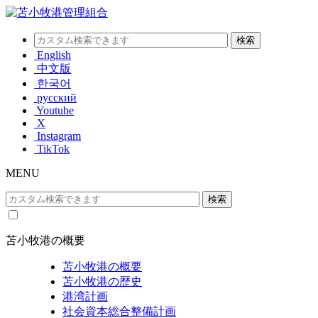
English
中文版
한국어
русский
Youtube
X
Instagram
TikTok
MENU
苫小牧港の概要
苫小牧港の概要
苫小牧港の歴史
港湾計画
社会資本総合整備計画