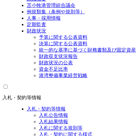
苫小牧港管理組合議会
例規類集（条例や規則等）
人事・採用情報
定期監査
財政状況
予算に関する公表資料
決算に関する公表資料
統一的な基準に基づく財務書類及び固定資産
財政収支状況報告
財政状況の公表
資金不足比率
港湾整備事業経営戦略
入札・契約等情報
入札・契約等情報
入札公告情報
入札結果情報
入札に関する規則等
入札・契約に関する様式