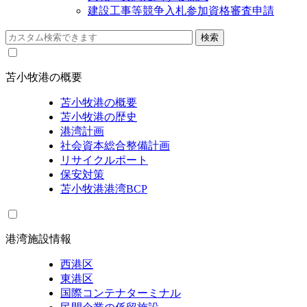
建設工事等競争入札参加資格審査申請
苫小牧港の概要
苫小牧港の概要
苫小牧港の歴史
港湾計画
社会資本総合整備計画
リサイクルポート
保安対策
苫小牧港港湾BCP
港湾施設情報
西港区
東港区
国際コンテナターミナル