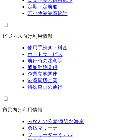
民間企業の係留施設
定期・定航船
苫小牧港港湾統計
ビジネス向け利用情報
使用手続き・料金
ポートサービス
航行時の注意等
船舶動静関係
企業立地関連
港湾周辺企業
特殊車両の通行
市民向け利用情報
みなとの公園/身近な海岸
勇払マリーナ
フェリーターミナル