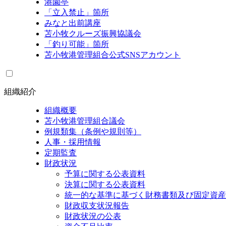
港園亭
「立入禁止」箇所
みなと出前講座
苫小牧クルーズ振興協議会
「釣り可能」箇所
苫小牧港管理組合公式SNSアカウント
組織紹介
組織概要
苫小牧港管理組合議会
例規類集（条例や規則等）
人事・採用情報
定期監査
財政状況
予算に関する公表資料
決算に関する公表資料
統一的な基準に基づく財務書類及び固定資産
財政収支状況報告
財政状況の公表