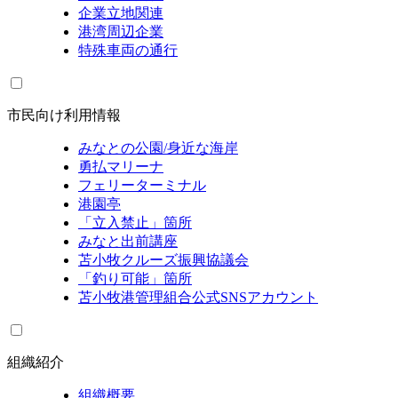
企業立地関連
港湾周辺企業
特殊車両の通行
市民向け利用情報
みなとの公園/身近な海岸
勇払マリーナ
フェリーターミナル
港園亭
「立入禁止」箇所
みなと出前講座
苫小牧クルーズ振興協議会
「釣り可能」箇所
苫小牧港管理組合公式SNSアカウント
組織紹介
組織概要