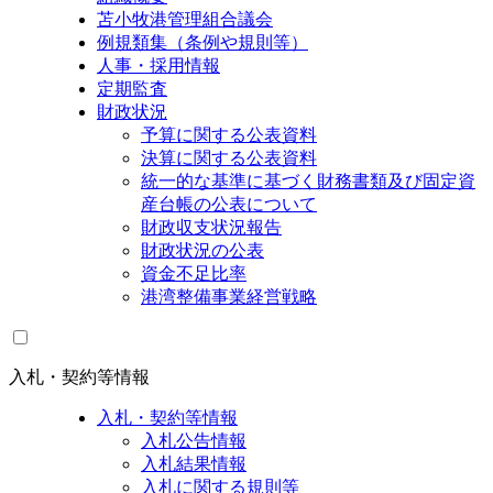
苫小牧港管理組合議会
例規類集（条例や規則等）
人事・採用情報
定期監査
財政状況
予算に関する公表資料
決算に関する公表資料
統一的な基準に基づく財務書類及び固定資
産台帳の公表について
財政収支状況報告
財政状況の公表
資金不足比率
港湾整備事業経営戦略
入札・契約等情報
入札・契約等情報
入札公告情報
入札結果情報
入札に関する規則等