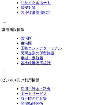
リサイクルポート
保安対策
苫小牧港港湾BCP
港湾施設情報
西港区
東港区
国際コンテナターミナル
民間企業の係留施設
定期・定航船
苫小牧港港湾統計
ビジネス向け利用情報
使用手続き・料金
ポートサービス
航行時の注意等
船舶動静関係