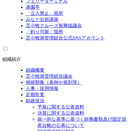
フェリーターミナル
港園亭
「立入禁止」箇所
みなと出前講座
苫小牧クルーズ振興協議会
「釣り可能」箇所
苫小牧港管理組合公式SNSアカウント
組織紹介
組織概要
苫小牧港管理組合議会
例規類集（条例や規則等）
人事・採用情報
定期監査
財政状況
予算に関する公表資料
決算に関する公表資料
統一的な基準に基づく財務書類及び固定資
産台帳の公表について