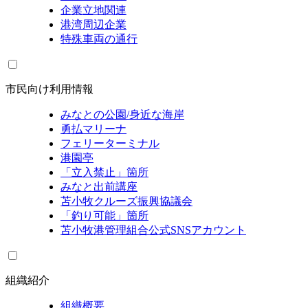
企業立地関連
港湾周辺企業
特殊車両の通行
市民向け利用情報
みなとの公園/身近な海岸
勇払マリーナ
フェリーターミナル
港園亭
「立入禁止」箇所
みなと出前講座
苫小牧クルーズ振興協議会
「釣り可能」箇所
苫小牧港管理組合公式SNSアカウント
組織紹介
組織概要