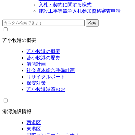
入札・契約に関する様式
建設工事等競争入札参加資格審査申請
苫小牧港の概要
苫小牧港の概要
苫小牧港の歴史
港湾計画
社会資本総合整備計画
リサイクルポート
保安対策
苫小牧港港湾BCP
港湾施設情報
西港区
東港区