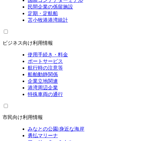
国際コンテナターミナル
民間企業の係留施設
定期・定航船
苫小牧港港湾統計
ビジネス向け利用情報
使用手続き・料金
ポートサービス
航行時の注意等
船舶動静関係
企業立地関連
港湾周辺企業
特殊車両の通行
市民向け利用情報
みなとの公園/身近な海岸
勇払マリーナ