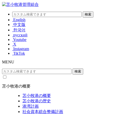
English
中文版
한국어
русский
Youtube
X
Instagram
TikTok
MENU
苫小牧港の概要
苫小牧港の概要
苫小牧港の歴史
港湾計画
社会資本総合整備計画