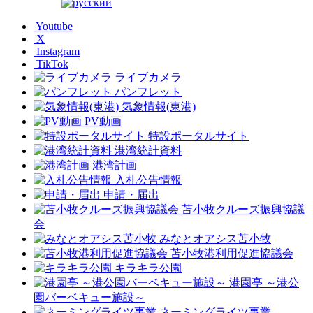
Youtube
X
Instagram
TikTok
ライブカメラ
パンフレット
気象情報(東港)
PV動画
特設ポータルサイト
港湾統計資料
港湾計画
入札公告情報
申請・届出
苫小牧クルーズ振興協議
会
みなとオアシス苫小牧
苫小牧港利用促進協議会
キラキラ公園
港園亭 ～港公
園バーベキュー施設～
ネーミングライツ事業