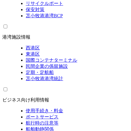
リサイクルポート
保安対策
苫小牧港港湾BCP
港湾施設情報
西港区
東港区
国際コンテナターミナル
民間企業の係留施設
定期・定航船
苫小牧港港湾統計
ビジネス向け利用情報
使用手続き・料金
ポートサービス
航行時の注意等
船舶動静関係