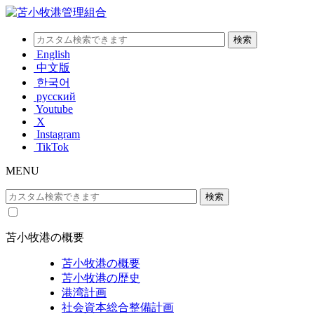
English
中文版
한국어
русский
Youtube
X
Instagram
TikTok
MENU
苫小牧港の概要
苫小牧港の概要
苫小牧港の歴史
港湾計画
社会資本総合整備計画