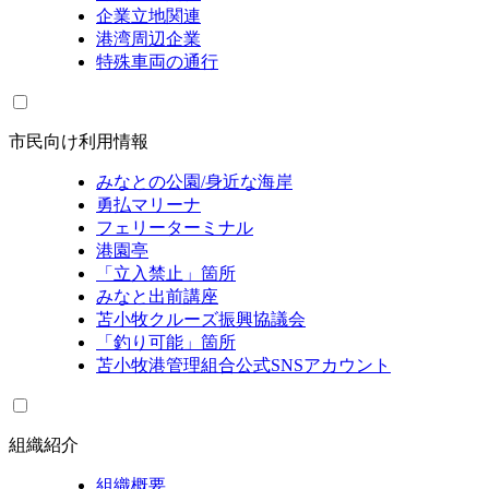
企業立地関連
港湾周辺企業
特殊車両の通行
市民向け利用情報
みなとの公園/身近な海岸
勇払マリーナ
フェリーターミナル
港園亭
「立入禁止」箇所
みなと出前講座
苫小牧クルーズ振興協議会
「釣り可能」箇所
苫小牧港管理組合公式SNSアカウント
組織紹介
組織概要