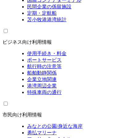
国際コンテナターミナル
民間企業の係留施設
定期・定航船
苫小牧港港湾統計
ビジネス向け利用情報
使用手続き・料金
ポートサービス
航行時の注意等
船舶動静関係
企業立地関連
港湾周辺企業
特殊車両の通行
市民向け利用情報
みなとの公園/身近な海岸
勇払マリーナ