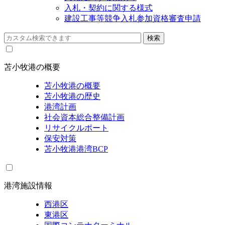
入札・契約に関する様式
建設工事等競争入札参加資格審査申請
苫小牧港の概要
苫小牧港の概要
苫小牧港の歴史
港湾計画
社会資本総合整備計画
リサイクルポート
保安対策
苫小牧港港湾BCP
港湾施設情報
西港区
東港区