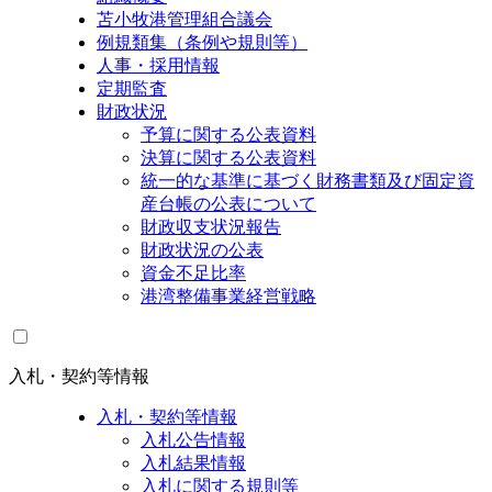
苫小牧港管理組合議会
例規類集（条例や規則等）
人事・採用情報
定期監査
財政状況
予算に関する公表資料
決算に関する公表資料
統一的な基準に基づく財務書類及び固定資
産台帳の公表について
財政収支状況報告
財政状況の公表
資金不足比率
港湾整備事業経営戦略
入札・契約等情報
入札・契約等情報
入札公告情報
入札結果情報
入札に関する規則等