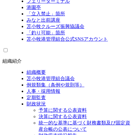
フェリーターミナル
港園亭
「立入禁止」箇所
みなと出前講座
苫小牧クルーズ振興協議会
「釣り可能」箇所
苫小牧港管理組合公式SNSアカウント
組織紹介
組織概要
苫小牧港管理組合議会
例規類集（条例や規則等）
人事・採用情報
定期監査
財政状況
予算に関する公表資料
決算に関する公表資料
統一的な基準に基づく財務書類及び固定資
産台帳の公表について