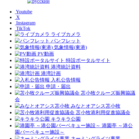
Youtube
X
Instagram
TikTok
ライブカメラ
パンフレット
気象情報(東港)
PV動画
特設ポータルサイト
港湾統計資料
港湾計画
入札公告情報
申請・届出
苫小牧クルーズ振興協議
会
みなとオアシス苫小牧
苫小牧港利用促進協議会
キラキラ公園
港園亭 ～港公
園バーベキュー施設～
ネーミングライツ事業