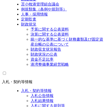
苫小牧港管理組合議会
例規類集（条例や規則等）
人事・採用情報
定期監査
財政状況
予算に関する公表資料
決算に関する公表資料
統一的な基準に基づく財務書類及び固定資
産台帳の公表について
財政収支状況報告
財政状況の公表
資金不足比率
港湾整備事業経営戦略
入札・契約等情報
入札・契約等情報
入札公告情報
入札結果情報
入札に関する規則等