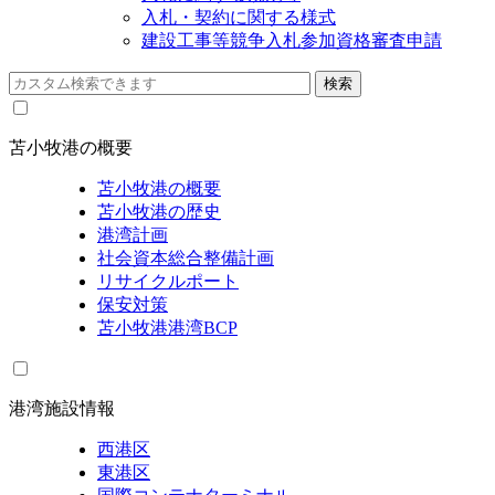
入札・契約に関する様式
建設工事等競争入札参加資格審査申請
苫小牧港の概要
苫小牧港の概要
苫小牧港の歴史
港湾計画
社会資本総合整備計画
リサイクルポート
保安対策
苫小牧港港湾BCP
港湾施設情報
西港区
東港区