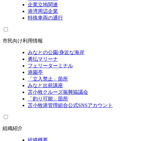
企業立地関連
港湾周辺企業
特殊車両の通行
市民向け利用情報
みなとの公園/身近な海岸
勇払マリーナ
フェリーターミナル
港園亭
「立入禁止」箇所
みなと出前講座
苫小牧クルーズ振興協議会
「釣り可能」箇所
苫小牧港管理組合公式SNSアカウント
組織紹介
組織概要