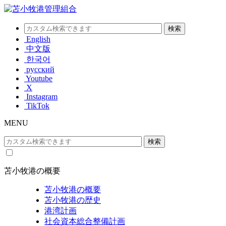
English
中文版
한국어
русский
Youtube
X
Instagram
TikTok
MENU
苫小牧港の概要
苫小牧港の概要
苫小牧港の歴史
港湾計画
社会資本総合整備計画