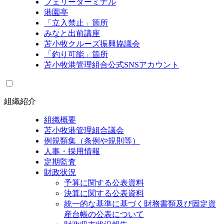
フェリーターミナル
港園亭
「立入禁止」箇所
みなと出前講座
苫小牧クルーズ振興協議会
「釣り可能」箇所
苫小牧港管理組合公式SNSアカウント
組織紹介
組織概要
苫小牧港管理組合議会
例規類集（条例や規則等）
人事・採用情報
定期監査
財政状況
予算に関する公表資料
決算に関する公表資料
統一的な基準に基づく財務書類及び固定資
産台帳の公表について