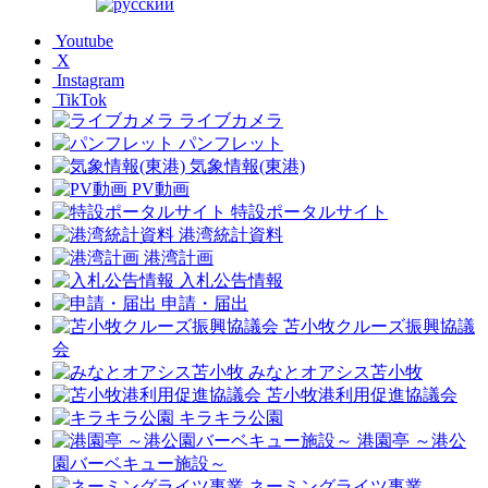
Youtube
X
Instagram
TikTok
ライブカメラ
パンフレット
気象情報(東港)
PV動画
特設ポータルサイト
港湾統計資料
港湾計画
入札公告情報
申請・届出
苫小牧クルーズ振興協議
会
みなとオアシス苫小牧
苫小牧港利用促進協議会
キラキラ公園
港園亭 ～港公
園バーベキュー施設～
ネーミングライツ事業