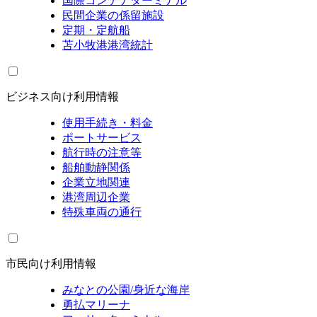
国際コンテナターミナル
民間企業の係留施設
定期・定航船
苫小牧港港湾統計
ビジネス向け利用情報
使用手続き・料金
ポートサービス
航行時の注意等
船舶動静関係
企業立地関連
港湾周辺企業
特殊車両の通行
市民向け利用情報
みなとの公園/身近な海岸
勇払マリーナ