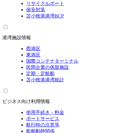
リサイクルポート
保安対策
苫小牧港港湾BCP
港湾施設情報
西港区
東港区
国際コンテナターミナル
民間企業の係留施設
定期・定航船
苫小牧港港湾統計
ビジネス向け利用情報
使用手続き・料金
ポートサービス
航行時の注意等
船舶動静関係