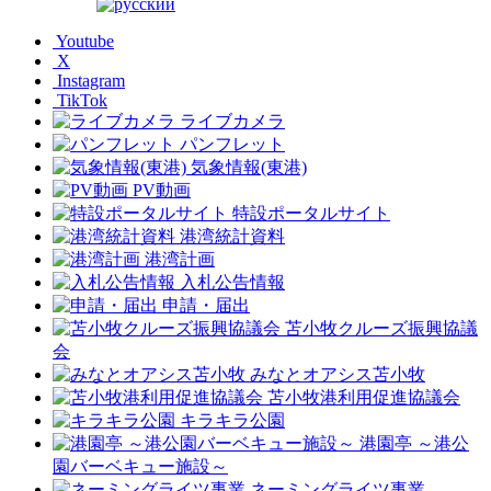
Youtube
X
Instagram
TikTok
ライブカメラ
パンフレット
気象情報(東港)
PV動画
特設ポータルサイト
港湾統計資料
港湾計画
入札公告情報
申請・届出
苫小牧クルーズ振興協議
会
みなとオアシス苫小牧
苫小牧港利用促進協議会
キラキラ公園
港園亭 ～港公
園バーベキュー施設～
ネーミングライツ事業