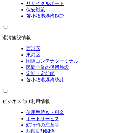
リサイクルポート
保安対策
苫小牧港港湾BCP
港湾施設情報
西港区
東港区
国際コンテナターミナル
民間企業の係留施設
定期・定航船
苫小牧港港湾統計
ビジネス向け利用情報
使用手続き・料金
ポートサービス
航行時の注意等
船舶動静関係