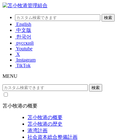
English
中文版
한국어
русский
Youtube
X
Instagram
TikTok
MENU
苫小牧港の概要
苫小牧港の概要
苫小牧港の歴史
港湾計画
社会資本総合整備計画