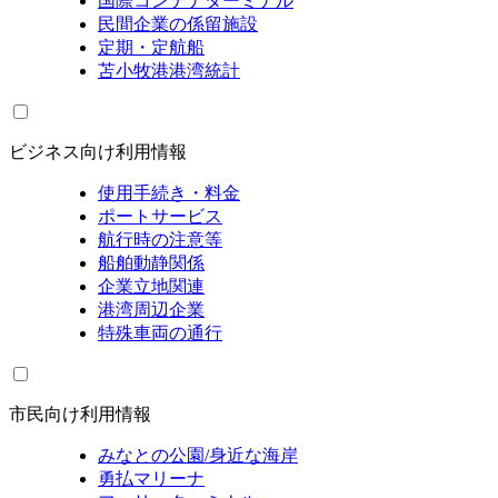
国際コンテナターミナル
民間企業の係留施設
定期・定航船
苫小牧港港湾統計
ビジネス向け利用情報
使用手続き・料金
ポートサービス
航行時の注意等
船舶動静関係
企業立地関連
港湾周辺企業
特殊車両の通行
市民向け利用情報
みなとの公園/身近な海岸
勇払マリーナ