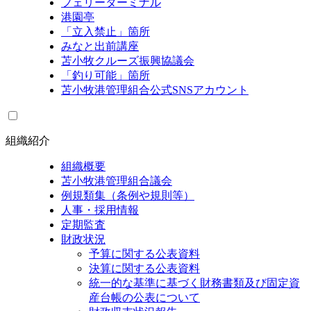
フェリーターミナル
港園亭
「立入禁止」箇所
みなと出前講座
苫小牧クルーズ振興協議会
「釣り可能」箇所
苫小牧港管理組合公式SNSアカウント
組織紹介
組織概要
苫小牧港管理組合議会
例規類集（条例や規則等）
人事・採用情報
定期監査
財政状況
予算に関する公表資料
決算に関する公表資料
統一的な基準に基づく財務書類及び固定資
産台帳の公表について