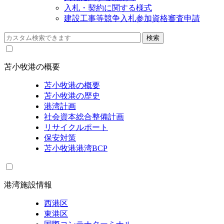
入札・契約に関する様式
建設工事等競争入札参加資格審査申請
苫小牧港の概要
苫小牧港の概要
苫小牧港の歴史
港湾計画
社会資本総合整備計画
リサイクルポート
保安対策
苫小牧港港湾BCP
港湾施設情報
西港区
東港区