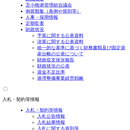
苫小牧港管理組合議会
例規類集（条例や規則等）
人事・採用情報
定期監査
財政状況
予算に関する公表資料
決算に関する公表資料
統一的な基準に基づく財務書類及び固定資
産台帳の公表について
財政収支状況報告
財政状況の公表
資金不足比率
港湾整備事業経営戦略
入札・契約等情報
入札・契約等情報
入札公告情報
入札結果情報
入札に関する規則等