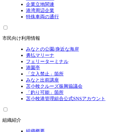
企業立地関連
港湾周辺企業
特殊車両の通行
市民向け利用情報
みなとの公園/身近な海岸
勇払マリーナ
フェリーターミナル
港園亭
「立入禁止」箇所
みなと出前講座
苫小牧クルーズ振興協議会
「釣り可能」箇所
苫小牧港管理組合公式SNSアカウント
組織紹介
組織概要