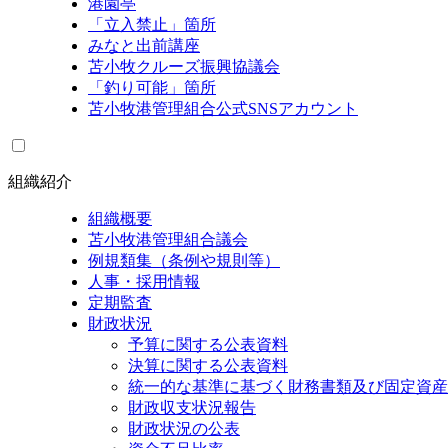
港園亭
「立入禁止」箇所
みなと出前講座
苫小牧クルーズ振興協議会
「釣り可能」箇所
苫小牧港管理組合公式SNSアカウント
組織紹介
組織概要
苫小牧港管理組合議会
例規類集（条例や規則等）
人事・採用情報
定期監査
財政状況
予算に関する公表資料
決算に関する公表資料
統一的な基準に基づく財務書類及び固定資産
財政収支状況報告
財政状況の公表