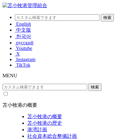
English
中文版
한국어
русский
Youtube
X
Instagram
TikTok
MENU
苫小牧港の概要
苫小牧港の概要
苫小牧港の歴史
港湾計画
社会資本総合整備計画