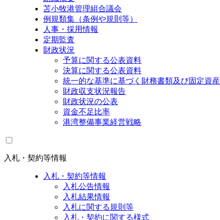
苫小牧港管理組合議会
例規類集（条例や規則等）
人事・採用情報
定期監査
財政状況
予算に関する公表資料
決算に関する公表資料
統一的な基準に基づく財務書類及び固定資産
財政収支状況報告
財政状況の公表
資金不足比率
港湾整備事業経営戦略
入札・契約等情報
入札・契約等情報
入札公告情報
入札結果情報
入札に関する規則等
入札・契約に関する様式