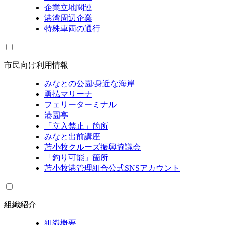
企業立地関連
港湾周辺企業
特殊車両の通行
市民向け利用情報
みなとの公園/身近な海岸
勇払マリーナ
フェリーターミナル
港園亭
「立入禁止」箇所
みなと出前講座
苫小牧クルーズ振興協議会
「釣り可能」箇所
苫小牧港管理組合公式SNSアカウント
組織紹介
組織概要