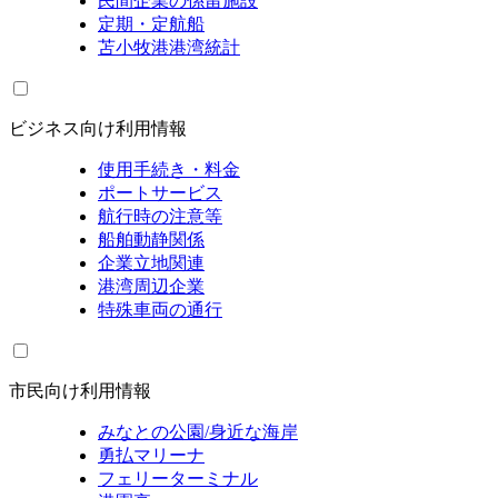
民間企業の係留施設
定期・定航船
苫小牧港港湾統計
ビジネス向け利用情報
使用手続き・料金
ポートサービス
航行時の注意等
船舶動静関係
企業立地関連
港湾周辺企業
特殊車両の通行
市民向け利用情報
みなとの公園/身近な海岸
勇払マリーナ
フェリーターミナル