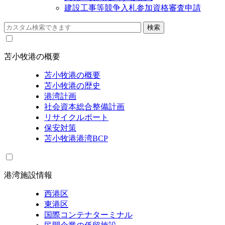
建設工事等競争入札参加資格審査申請
苫小牧港の概要
苫小牧港の概要
苫小牧港の歴史
港湾計画
社会資本総合整備計画
リサイクルポート
保安対策
苫小牧港港湾BCP
港湾施設情報
西港区
東港区
国際コンテナターミナル