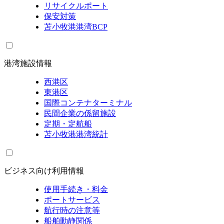
リサイクルポート
保安対策
苫小牧港港湾BCP
港湾施設情報
西港区
東港区
国際コンテナターミナル
民間企業の係留施設
定期・定航船
苫小牧港港湾統計
ビジネス向け利用情報
使用手続き・料金
ポートサービス
航行時の注意等
船舶動静関係