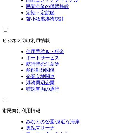
国際コンテナターミナル
民間企業の係留施設
定期・定航船
苫小牧港港湾統計
ビジネス向け利用情報
使用手続き・料金
ポートサービス
航行時の注意等
船舶動静関係
企業立地関連
港湾周辺企業
特殊車両の通行
市民向け利用情報
みなとの公園/身近な海岸
勇払マリーナ