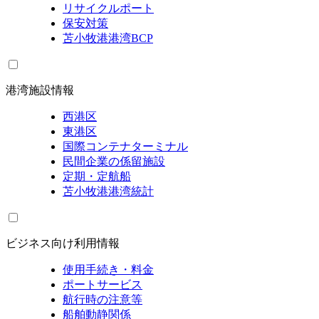
リサイクルポート
保安対策
苫小牧港港湾BCP
港湾施設情報
西港区
東港区
国際コンテナターミナル
民間企業の係留施設
定期・定航船
苫小牧港港湾統計
ビジネス向け利用情報
使用手続き・料金
ポートサービス
航行時の注意等
船舶動静関係