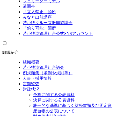
フェリーターミナル
港園亭
「立入禁止」箇所
みなと出前講座
苫小牧クルーズ振興協議会
「釣り可能」箇所
苫小牧港管理組合公式SNSアカウント
組織紹介
組織概要
苫小牧港管理組合議会
例規類集（条例や規則等）
人事・採用情報
定期監査
財政状況
予算に関する公表資料
決算に関する公表資料
統一的な基準に基づく財務書類及び固定資
産台帳の公表について