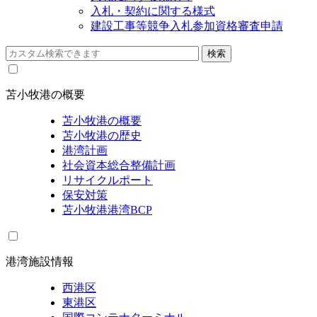
入札・契約に関する様式
建設工事等競争入札参加資格審査申請
苫小牧港の概要
苫小牧港の概要
苫小牧港の歴史
港湾計画
社会資本総合整備計画
リサイクルポート
保安対策
苫小牧港港湾BCP
港湾施設情報
西港区
東港区