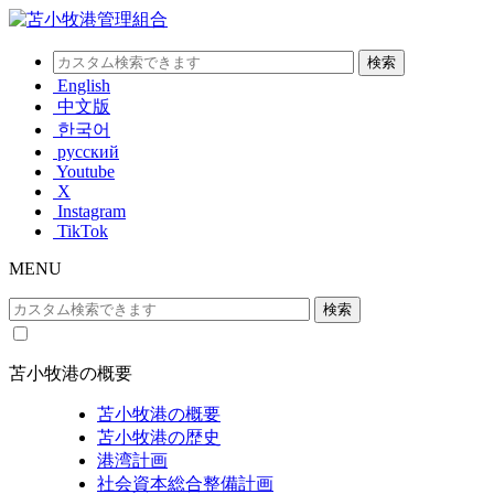
English
中文版
한국어
русский
Youtube
X
Instagram
TikTok
MENU
苫小牧港の概要
苫小牧港の概要
苫小牧港の歴史
港湾計画
社会資本総合整備計画