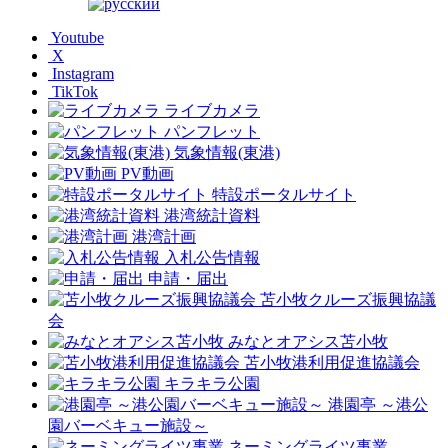
Youtube
X
Instagram
TikTok
ライブカメラ
パンフレット
気象情報(東港)
PV動画
特設ポータルサイト
港湾統計資料
港湾計画
入札公告情報
申請・届出
苫小牧クルーズ振興協議
会
みなとオアシス苫小牧
苫小牧港利用促進協議会
キラキラ公園
港園亭 ～港公
園バーベキュー施設～
ネーミングライツ事業