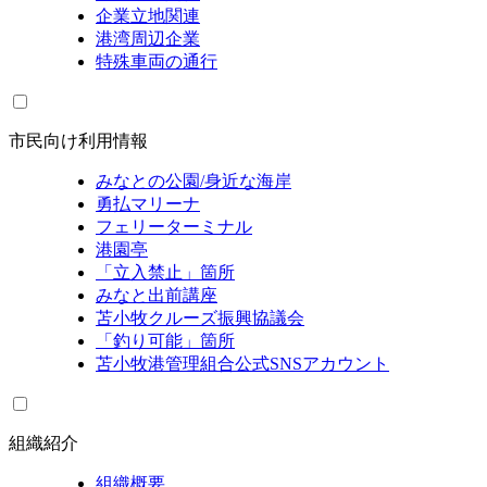
企業立地関連
港湾周辺企業
特殊車両の通行
市民向け利用情報
みなとの公園/身近な海岸
勇払マリーナ
フェリーターミナル
港園亭
「立入禁止」箇所
みなと出前講座
苫小牧クルーズ振興協議会
「釣り可能」箇所
苫小牧港管理組合公式SNSアカウント
組織紹介
組織概要