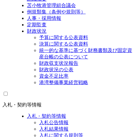
苫小牧港管理組合議会
例規類集（条例や規則等）
人事・採用情報
定期監査
財政状況
予算に関する公表資料
決算に関する公表資料
統一的な基準に基づく財務書類及び固定資
産台帳の公表について
財政収支状況報告
財政状況の公表
資金不足比率
港湾整備事業経営戦略
入札・契約等情報
入札・契約等情報
入札公告情報
入札結果情報
入札に関する規則等