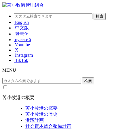
English
中文版
한국어
русский
Youtube
X
Instagram
TikTok
MENU
苫小牧港の概要
苫小牧港の概要
苫小牧港の歴史
港湾計画
社会資本総合整備計画