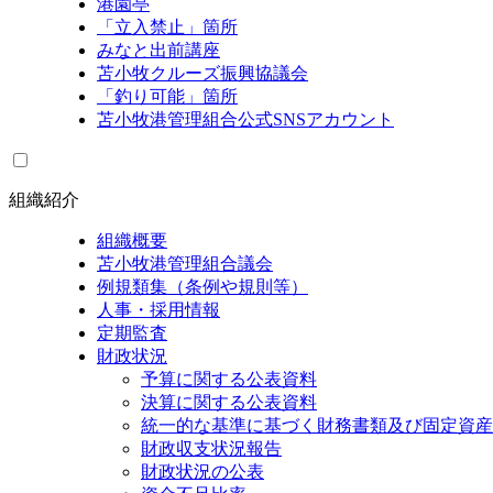
港園亭
「立入禁止」箇所
みなと出前講座
苫小牧クルーズ振興協議会
「釣り可能」箇所
苫小牧港管理組合公式SNSアカウント
組織紹介
組織概要
苫小牧港管理組合議会
例規類集（条例や規則等）
人事・採用情報
定期監査
財政状況
予算に関する公表資料
決算に関する公表資料
統一的な基準に基づく財務書類及び固定資産
財政収支状況報告
財政状況の公表