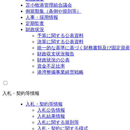
苫小牧港管理組合議会
例規類集（条例や規則等）
人事・採用情報
定期監査
財政状況
予算に関する公表資料
決算に関する公表資料
統一的な基準に基づく財務書類及び固定資産
財政収支状況報告
財政状況の公表
資金不足比率
港湾整備事業経営戦略
入札・契約等情報
入札・契約等情報
入札公告情報
入札結果情報
入札に関する規則等
入札・契約に関する様式