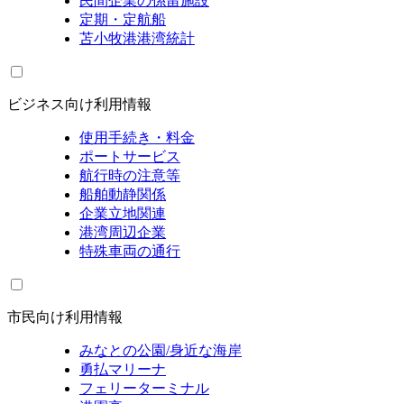
民間企業の係留施設
定期・定航船
苫小牧港港湾統計
ビジネス向け利用情報
使用手続き・料金
ポートサービス
航行時の注意等
船舶動静関係
企業立地関連
港湾周辺企業
特殊車両の通行
市民向け利用情報
みなとの公園/身近な海岸
勇払マリーナ
フェリーターミナル