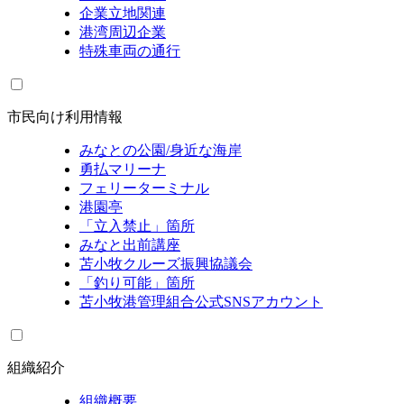
企業立地関連
港湾周辺企業
特殊車両の通行
市民向け利用情報
みなとの公園/身近な海岸
勇払マリーナ
フェリーターミナル
港園亭
「立入禁止」箇所
みなと出前講座
苫小牧クルーズ振興協議会
「釣り可能」箇所
苫小牧港管理組合公式SNSアカウント
組織紹介
組織概要