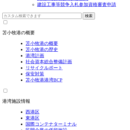
建設工事等競争入札参加資格審査申請
苫小牧港の概要
苫小牧港の概要
苫小牧港の歴史
港湾計画
社会資本総合整備計画
リサイクルポート
保安対策
苫小牧港港湾BCP
港湾施設情報
西港区
東港区
国際コンテナターミナル