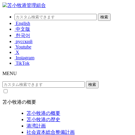
English
中文版
한국어
русский
Youtube
X
Instagram
TikTok
MENU
苫小牧港の概要
苫小牧港の概要
苫小牧港の歴史
港湾計画
社会資本総合整備計画