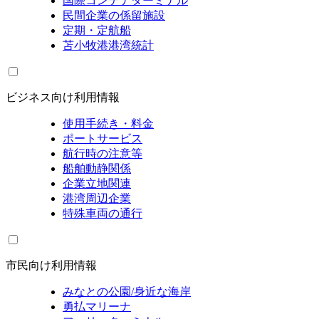
国際コンテナターミナル
民間企業の係留施設
定期・定航船
苫小牧港港湾統計
ビジネス向け利用情報
使用手続き・料金
ポートサービス
航行時の注意等
船舶動静関係
企業立地関連
港湾周辺企業
特殊車両の通行
市民向け利用情報
みなとの公園/身近な海岸
勇払マリーナ