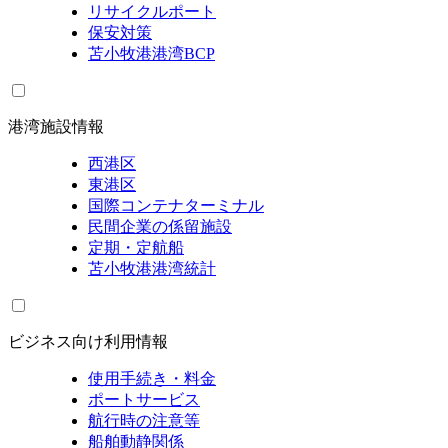
リサイクルポート
保安対策
苫小牧港港湾BCP
港湾施設情報
西港区
東港区
国際コンテナターミナル
民間企業の係留施設
定期・定航船
苫小牧港港湾統計
ビジネス向け利用情報
使用手続き・料金
ポートサービス
航行時の注意等
船舶動静関係