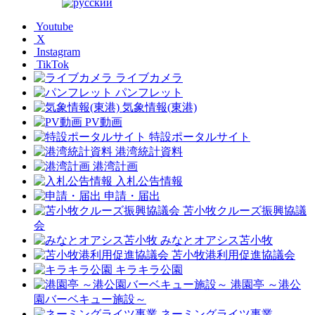
Youtube
X
Instagram
TikTok
ライブカメラ
パンフレット
気象情報(東港)
PV動画
特設ポータルサイト
港湾統計資料
港湾計画
入札公告情報
申請・届出
苫小牧クルーズ振興協議
会
みなとオアシス苫小牧
苫小牧港利用促進協議会
キラキラ公園
港園亭 ～港公
園バーベキュー施設～
ネーミングライツ事業