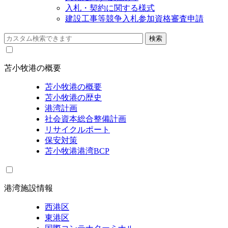
入札・契約に関する様式
建設工事等競争入札参加資格審査申請
苫小牧港の概要
苫小牧港の概要
苫小牧港の歴史
港湾計画
社会資本総合整備計画
リサイクルポート
保安対策
苫小牧港港湾BCP
港湾施設情報
西港区
東港区