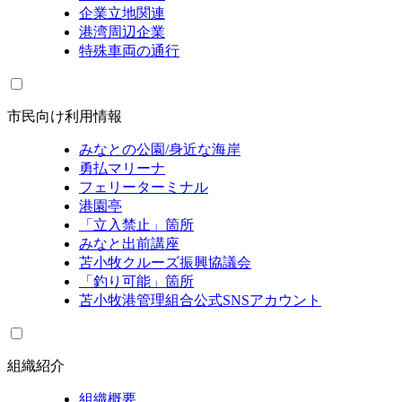
企業立地関連
港湾周辺企業
特殊車両の通行
市民向け利用情報
みなとの公園/身近な海岸
勇払マリーナ
フェリーターミナル
港園亭
「立入禁止」箇所
みなと出前講座
苫小牧クルーズ振興協議会
「釣り可能」箇所
苫小牧港管理組合公式SNSアカウント
組織紹介
組織概要