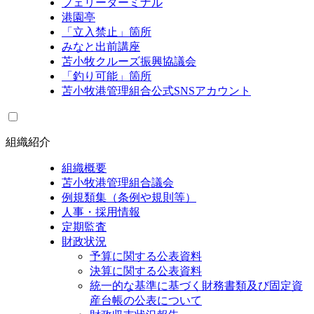
フェリーターミナル
港園亭
「立入禁止」箇所
みなと出前講座
苫小牧クルーズ振興協議会
「釣り可能」箇所
苫小牧港管理組合公式SNSアカウント
組織紹介
組織概要
苫小牧港管理組合議会
例規類集（条例や規則等）
人事・採用情報
定期監査
財政状況
予算に関する公表資料
決算に関する公表資料
統一的な基準に基づく財務書類及び固定資
産台帳の公表について