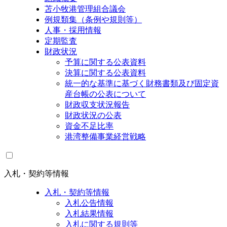
苫小牧港管理組合議会
例規類集（条例や規則等）
人事・採用情報
定期監査
財政状況
予算に関する公表資料
決算に関する公表資料
統一的な基準に基づく財務書類及び固定資
産台帳の公表について
財政収支状況報告
財政状況の公表
資金不足比率
港湾整備事業経営戦略
入札・契約等情報
入札・契約等情報
入札公告情報
入札結果情報
入札に関する規則等