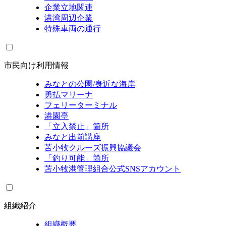
企業立地関連
港湾周辺企業
特殊車両の通行
市民向け利用情報
みなとの公園/身近な海岸
勇払マリーナ
フェリーターミナル
港園亭
「立入禁止」箇所
みなと出前講座
苫小牧クルーズ振興協議会
「釣り可能」箇所
苫小牧港管理組合公式SNSアカウント
組織紹介
組織概要