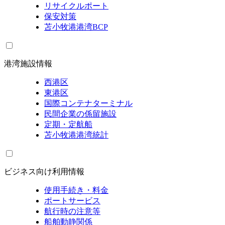
リサイクルポート
保安対策
苫小牧港港湾BCP
港湾施設情報
西港区
東港区
国際コンテナターミナル
民間企業の係留施設
定期・定航船
苫小牧港港湾統計
ビジネス向け利用情報
使用手続き・料金
ポートサービス
航行時の注意等
船舶動静関係