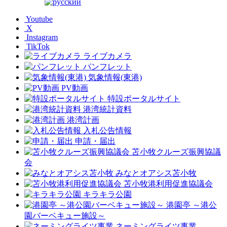
Youtube
X
Instagram
TikTok
ライブカメラ
パンフレット
気象情報(東港)
PV動画
特設ポータルサイト
港湾統計資料
港湾計画
入札公告情報
申請・届出
苫小牧クルーズ振興協議
会
みなとオアシス苫小牧
苫小牧港利用促進協議会
キラキラ公園
港園亭 ～港公
園バーベキュー施設～
ネーミングライツ事業