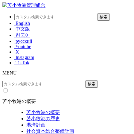
English
中文版
한국어
русский
Youtube
X
Instagram
TikTok
MENU
苫小牧港の概要
苫小牧港の概要
苫小牧港の歴史
港湾計画
社会資本総合整備計画