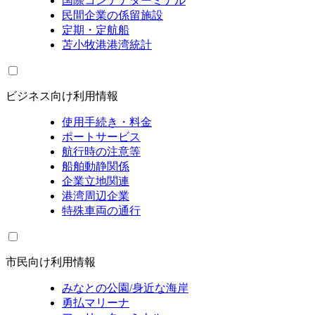
国際コンテナターミナル
民間企業の係留施設
定期・定航船
苫小牧港港湾統計
ビジネス向け利用情報
使用手続き・料金
ポートサービス
航行時の注意等
船舶動静関係
企業立地関連
港湾周辺企業
特殊車両の通行
市民向け利用情報
みなとの公園/身近な海岸
勇払マリーナ