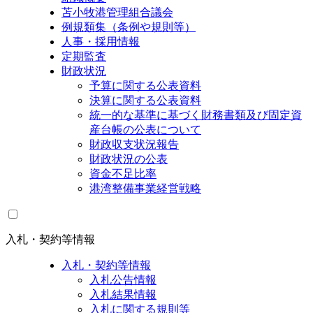
苫小牧港管理組合議会
例規類集（条例や規則等）
人事・採用情報
定期監査
財政状況
予算に関する公表資料
決算に関する公表資料
統一的な基準に基づく財務書類及び固定資
産台帳の公表について
財政収支状況報告
財政状況の公表
資金不足比率
港湾整備事業経営戦略
入札・契約等情報
入札・契約等情報
入札公告情報
入札結果情報
入札に関する規則等