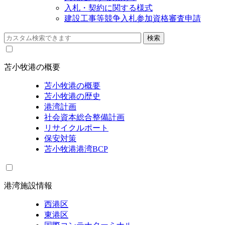
入札・契約に関する様式
建設工事等競争入札参加資格審査申請
苫小牧港の概要
苫小牧港の概要
苫小牧港の歴史
港湾計画
社会資本総合整備計画
リサイクルポート
保安対策
苫小牧港港湾BCP
港湾施設情報
西港区
東港区