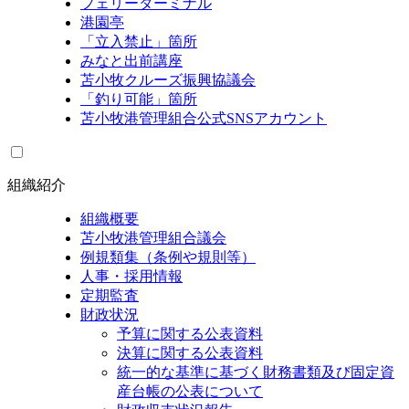
フェリーターミナル
港園亭
「立入禁止」箇所
みなと出前講座
苫小牧クルーズ振興協議会
「釣り可能」箇所
苫小牧港管理組合公式SNSアカウント
組織紹介
組織概要
苫小牧港管理組合議会
例規類集（条例や規則等）
人事・採用情報
定期監査
財政状況
予算に関する公表資料
決算に関する公表資料
統一的な基準に基づく財務書類及び固定資
産台帳の公表について