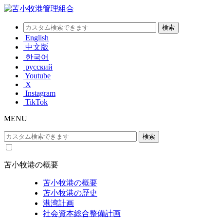
English
中文版
한국어
русский
Youtube
X
Instagram
TikTok
MENU
苫小牧港の概要
苫小牧港の概要
苫小牧港の歴史
港湾計画
社会資本総合整備計画