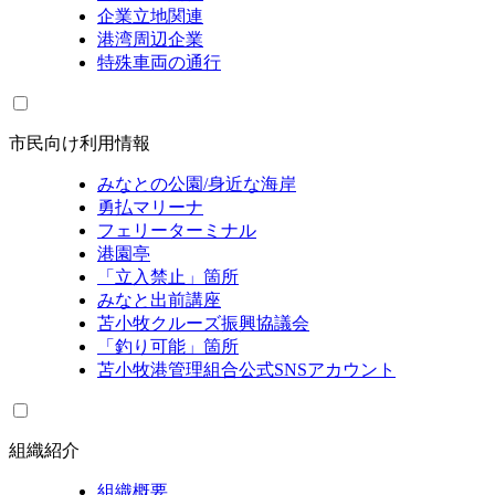
企業立地関連
港湾周辺企業
特殊車両の通行
市民向け利用情報
みなとの公園/身近な海岸
勇払マリーナ
フェリーターミナル
港園亭
「立入禁止」箇所
みなと出前講座
苫小牧クルーズ振興協議会
「釣り可能」箇所
苫小牧港管理組合公式SNSアカウント
組織紹介
組織概要