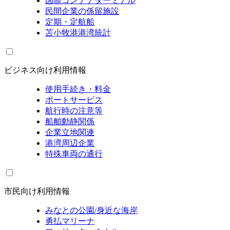
国際コンテナターミナル
民間企業の係留施設
定期・定航船
苫小牧港港湾統計
ビジネス向け利用情報
使用手続き・料金
ポートサービス
航行時の注意等
船舶動静関係
企業立地関連
港湾周辺企業
特殊車両の通行
市民向け利用情報
みなとの公園/身近な海岸
勇払マリーナ