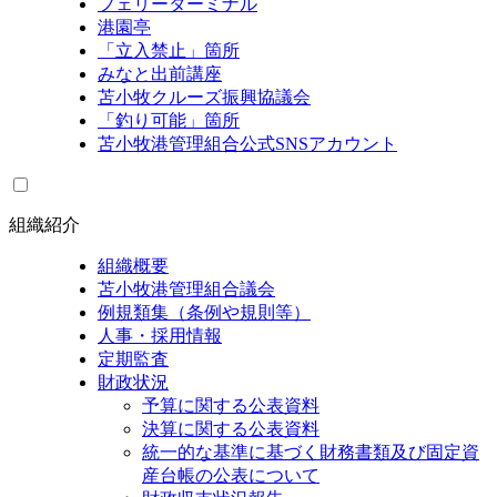
フェリーターミナル
港園亭
「立入禁止」箇所
みなと出前講座
苫小牧クルーズ振興協議会
「釣り可能」箇所
苫小牧港管理組合公式SNSアカウント
組織紹介
組織概要
苫小牧港管理組合議会
例規類集（条例や規則等）
人事・採用情報
定期監査
財政状況
予算に関する公表資料
決算に関する公表資料
統一的な基準に基づく財務書類及び固定資
産台帳の公表について