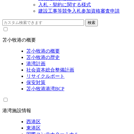
入札・契約に関する様式
建設工事等競争入札参加資格審査申請
苫小牧港の概要
苫小牧港の概要
苫小牧港の歴史
港湾計画
社会資本総合整備計画
リサイクルポート
保安対策
苫小牧港港湾BCP
港湾施設情報
西港区
東港区