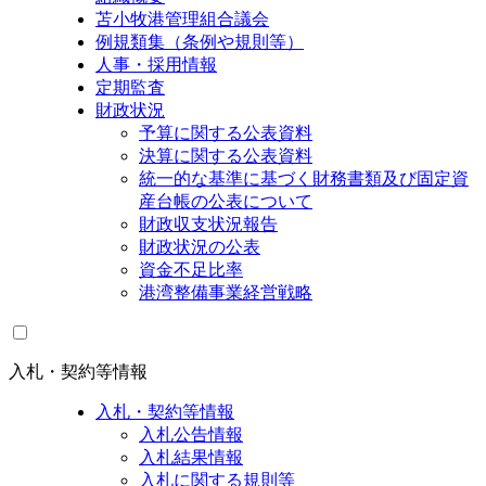
苫小牧港管理組合議会
例規類集（条例や規則等）
人事・採用情報
定期監査
財政状況
予算に関する公表資料
決算に関する公表資料
統一的な基準に基づく財務書類及び固定資
産台帳の公表について
財政収支状況報告
財政状況の公表
資金不足比率
港湾整備事業経営戦略
入札・契約等情報
入札・契約等情報
入札公告情報
入札結果情報
入札に関する規則等