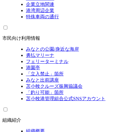
企業立地関連
港湾周辺企業
特殊車両の通行
市民向け利用情報
みなとの公園/身近な海岸
勇払マリーナ
フェリーターミナル
港園亭
「立入禁止」箇所
みなと出前講座
苫小牧クルーズ振興協議会
「釣り可能」箇所
苫小牧港管理組合公式SNSアカウント
組織紹介
組織概要