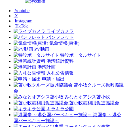
Youtube
X
Instagram
TikTok
ライブカメラ
パンフレット
気象情報(東港)
PV動画
特設ポータルサイト
港湾統計資料
港湾計画
入札公告情報
申請・届出
苫小牧クルーズ振興協議
会
みなとオアシス苫小牧
苫小牧港利用促進協議会
キラキラ公園
港園亭 ～港公
園バーベキュー施設～
ネーミングライツ事業