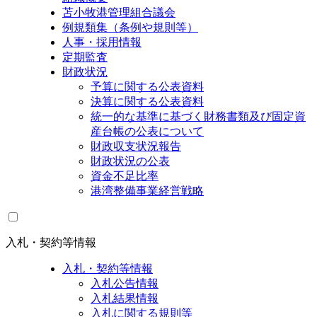
苫小牧港管理組合議会
例規類集（条例や規則等）
人事・採用情報
定期監査
財政状況
予算に関する公表資料
決算に関する公表資料
統一的な基準に基づく財務書類及び固定資
産台帳の公表について
財政収支状況報告
財政状況の公表
資金不足比率
港湾整備事業経営戦略
入札・契約等情報
入札・契約等情報
入札公告情報
入札結果情報
入札に関する規則等