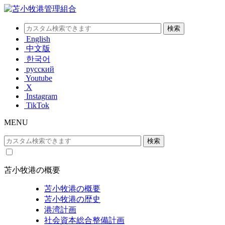
English
中文版
한국어
русский
Youtube
X
Instagram
TikTok
MENU
苫小牧港の概要
苫小牧港の概要
苫小牧港の歴史
港湾計画
社会資本総合整備計画