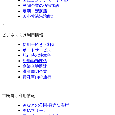
国際コンテナターミナル
民間企業の係留施設
定期・定航船
苫小牧港港湾統計
ビジネス向け利用情報
使用手続き・料金
ポートサービス
航行時の注意等
船舶動静関係
企業立地関連
港湾周辺企業
特殊車両の通行
市民向け利用情報
みなとの公園/身近な海岸
勇払マリーナ