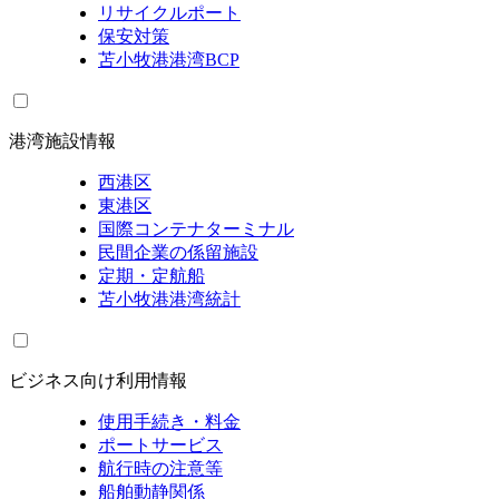
リサイクルポート
保安対策
苫小牧港港湾BCP
港湾施設情報
西港区
東港区
国際コンテナターミナル
民間企業の係留施設
定期・定航船
苫小牧港港湾統計
ビジネス向け利用情報
使用手続き・料金
ポートサービス
航行時の注意等
船舶動静関係