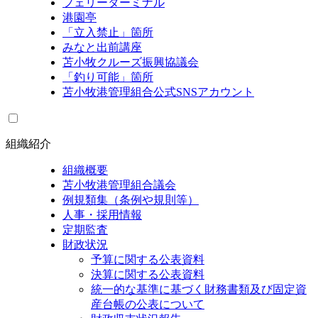
フェリーターミナル
港園亭
「立入禁止」箇所
みなと出前講座
苫小牧クルーズ振興協議会
「釣り可能」箇所
苫小牧港管理組合公式SNSアカウント
組織紹介
組織概要
苫小牧港管理組合議会
例規類集（条例や規則等）
人事・採用情報
定期監査
財政状況
予算に関する公表資料
決算に関する公表資料
統一的な基準に基づく財務書類及び固定資
産台帳の公表について