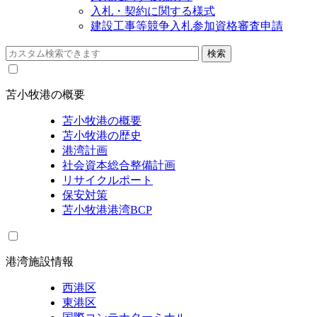
入札・契約に関する様式
建設工事等競争入札参加資格審査申請
苫小牧港の概要
苫小牧港の概要
苫小牧港の歴史
港湾計画
社会資本総合整備計画
リサイクルポート
保安対策
苫小牧港港湾BCP
港湾施設情報
西港区
東港区