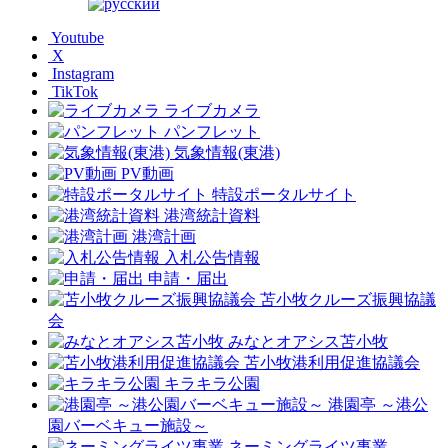
Youtube
X
Instagram
TikTok
ライブカメラ
パンフレット
気象情報(東港)
PV動画
特設ポータルサイト
港湾統計資料
港湾計画
入札公告情報
申請・届出
苫小牧クルーズ振興協議
会
みなとオアシス苫小牧
苫小牧港利用促進協議会
キラキラ公園
港園亭 ～港公
園バーベキュー施設～
ネーミングライツ事業