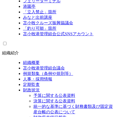
フェリーターミナル
港園亭
「立入禁止」箇所
みなと出前講座
苫小牧クルーズ振興協議会
「釣り可能」箇所
苫小牧港管理組合公式SNSアカウント
組織紹介
組織概要
苫小牧港管理組合議会
例規類集（条例や規則等）
人事・採用情報
定期監査
財政状況
予算に関する公表資料
決算に関する公表資料
統一的な基準に基づく財務書類及び固定資
産台帳の公表について