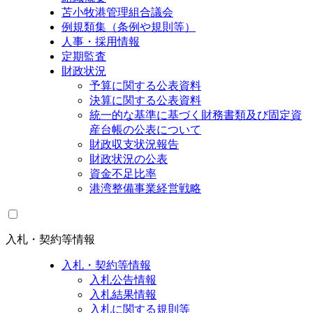
苫小牧港管理組合議会
例規類集（条例や規則等）
人事・採用情報
定期監査
財政状況
予算に関する公表資料
決算に関する公表資料
統一的な基準に基づく財務書類及び固定資
産台帳の公表について
財政収支状況報告
財政状況の公表
資金不足比率
港湾整備事業経営戦略
入札・契約等情報
入札・契約等情報
入札公告情報
入札結果情報
入札に関する規則等