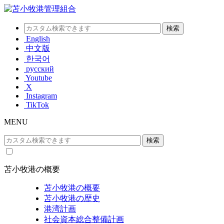
English
中文版
한국어
русский
Youtube
X
Instagram
TikTok
MENU
苫小牧港の概要
苫小牧港の概要
苫小牧港の歴史
港湾計画
社会資本総合整備計画