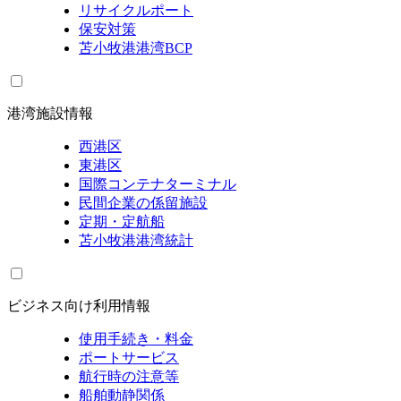
リサイクルポート
保安対策
苫小牧港港湾BCP
港湾施設情報
西港区
東港区
国際コンテナターミナル
民間企業の係留施設
定期・定航船
苫小牧港港湾統計
ビジネス向け利用情報
使用手続き・料金
ポートサービス
航行時の注意等
船舶動静関係