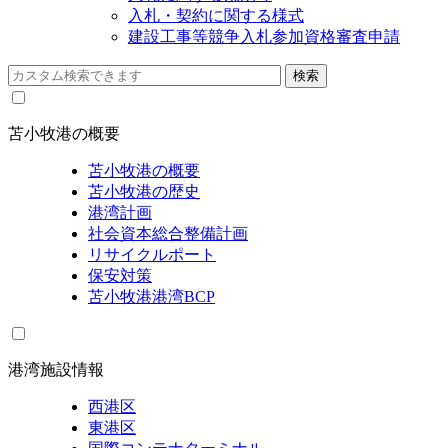
入札・契約に関する様式
建設工事等競争入札参加資格審査申請
苫小牧港の概要
苫小牧港の概要
苫小牧港の歴史
港湾計画
社会資本総合整備計画
リサイクルポート
保安対策
苫小牧港港湾BCP
港湾施設情報
西港区
東港区