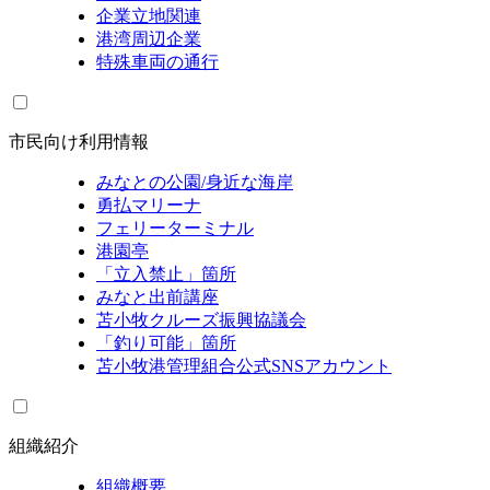
企業立地関連
港湾周辺企業
特殊車両の通行
市民向け利用情報
みなとの公園/身近な海岸
勇払マリーナ
フェリーターミナル
港園亭
「立入禁止」箇所
みなと出前講座
苫小牧クルーズ振興協議会
「釣り可能」箇所
苫小牧港管理組合公式SNSアカウント
組織紹介
組織概要