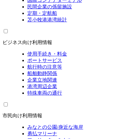
国際コンテナターミナル
民間企業の係留施設
定期・定航船
苫小牧港港湾統計
ビジネス向け利用情報
使用手続き・料金
ポートサービス
航行時の注意等
船舶動静関係
企業立地関連
港湾周辺企業
特殊車両の通行
市民向け利用情報
みなとの公園/身近な海岸
勇払マリーナ