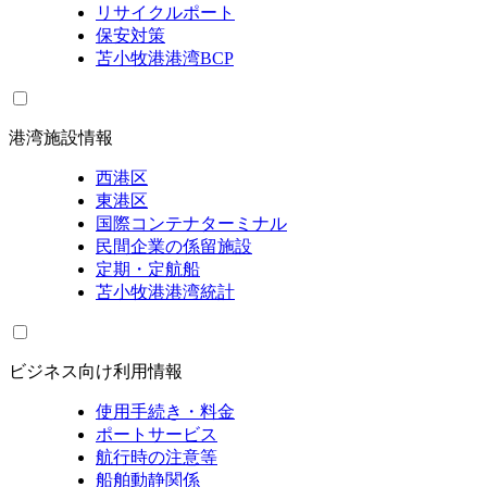
リサイクルポート
保安対策
苫小牧港港湾BCP
港湾施設情報
西港区
東港区
国際コンテナターミナル
民間企業の係留施設
定期・定航船
苫小牧港港湾統計
ビジネス向け利用情報
使用手続き・料金
ポートサービス
航行時の注意等
船舶動静関係