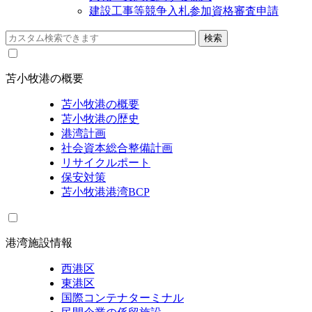
建設工事等競争入札参加資格審査申請
苫小牧港の概要
苫小牧港の概要
苫小牧港の歴史
港湾計画
社会資本総合整備計画
リサイクルポート
保安対策
苫小牧港港湾BCP
港湾施設情報
西港区
東港区
国際コンテナターミナル