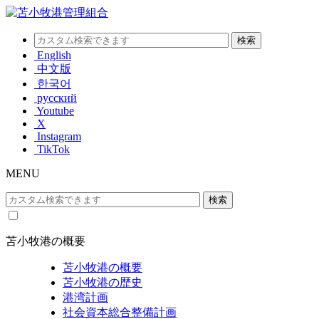
English
中文版
한국어
русский
Youtube
X
Instagram
TikTok
MENU
苫小牧港の概要
苫小牧港の概要
苫小牧港の歴史
港湾計画
社会資本総合整備計画