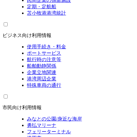
民間企業の係留施設
定期・定航船
苫小牧港港湾統計
ビジネス向け利用情報
使用手続き・料金
ポートサービス
航行時の注意等
船舶動静関係
企業立地関連
港湾周辺企業
特殊車両の通行
市民向け利用情報
みなとの公園/身近な海岸
勇払マリーナ
フェリーターミナル