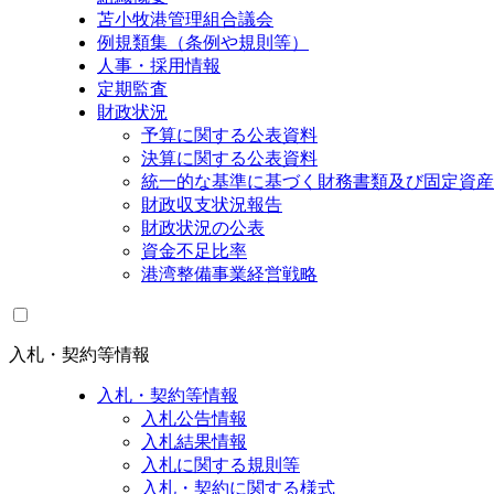
苫小牧港管理組合議会
例規類集（条例や規則等）
人事・採用情報
定期監査
財政状況
予算に関する公表資料
決算に関する公表資料
統一的な基準に基づく財務書類及び固定資産
財政収支状況報告
財政状況の公表
資金不足比率
港湾整備事業経営戦略
入札・契約等情報
入札・契約等情報
入札公告情報
入札結果情報
入札に関する規則等
入札・契約に関する様式