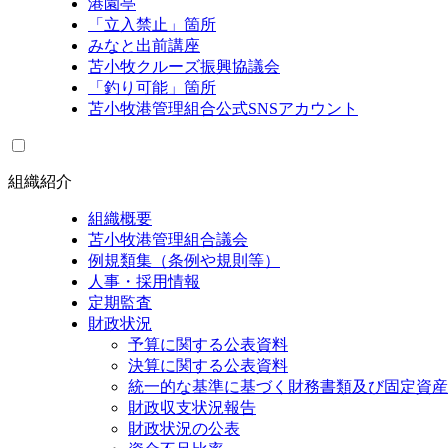
港園亭
「立入禁止」箇所
みなと出前講座
苫小牧クルーズ振興協議会
「釣り可能」箇所
苫小牧港管理組合公式SNSアカウント
組織紹介
組織概要
苫小牧港管理組合議会
例規類集（条例や規則等）
人事・採用情報
定期監査
財政状況
予算に関する公表資料
決算に関する公表資料
統一的な基準に基づく財務書類及び固定資産
財政収支状況報告
財政状況の公表