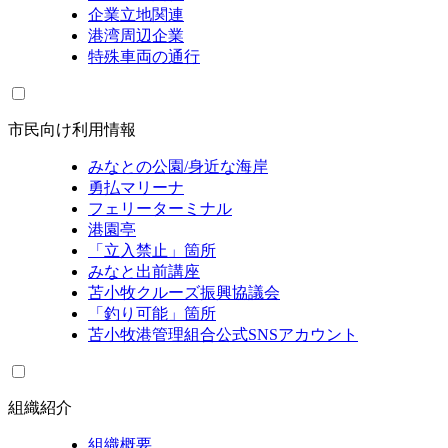
企業立地関連
港湾周辺企業
特殊車両の通行
市民向け利用情報
みなとの公園/身近な海岸
勇払マリーナ
フェリーターミナル
港園亭
「立入禁止」箇所
みなと出前講座
苫小牧クルーズ振興協議会
「釣り可能」箇所
苫小牧港管理組合公式SNSアカウント
組織紹介
組織概要