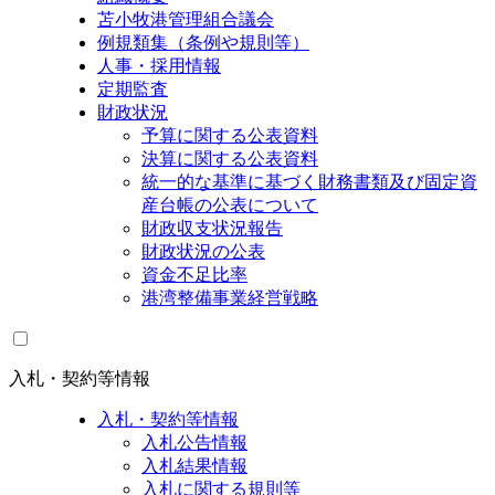
苫小牧港管理組合議会
例規類集（条例や規則等）
人事・採用情報
定期監査
財政状況
予算に関する公表資料
決算に関する公表資料
統一的な基準に基づく財務書類及び固定資
産台帳の公表について
財政収支状況報告
財政状況の公表
資金不足比率
港湾整備事業経営戦略
入札・契約等情報
入札・契約等情報
入札公告情報
入札結果情報
入札に関する規則等