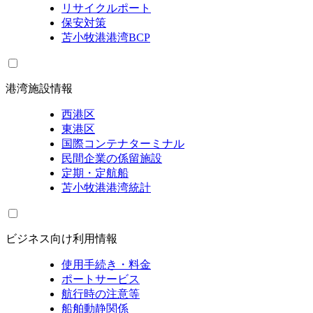
リサイクルポート
保安対策
苫小牧港港湾BCP
港湾施設情報
西港区
東港区
国際コンテナターミナル
民間企業の係留施設
定期・定航船
苫小牧港港湾統計
ビジネス向け利用情報
使用手続き・料金
ポートサービス
航行時の注意等
船舶動静関係