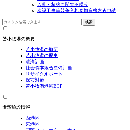
入札・契約に関する様式
建設工事等競争入札参加資格審査申請
苫小牧港の概要
苫小牧港の概要
苫小牧港の歴史
港湾計画
社会資本総合整備計画
リサイクルポート
保安対策
苫小牧港港湾BCP
港湾施設情報
西港区
東港区