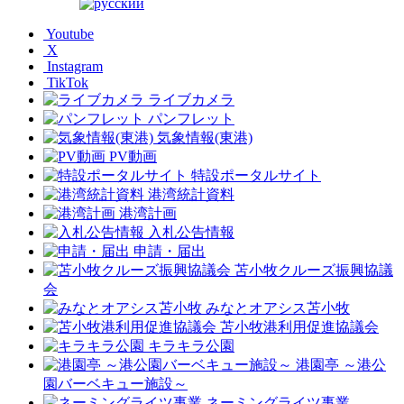
Youtube
X
Instagram
TikTok
ライブカメラ
パンフレット
気象情報(東港)
PV動画
特設ポータルサイト
港湾統計資料
港湾計画
入札公告情報
申請・届出
苫小牧クルーズ振興協議
会
みなとオアシス苫小牧
苫小牧港利用促進協議会
キラキラ公園
港園亭 ～港公
園バーベキュー施設～
ネーミングライツ事業