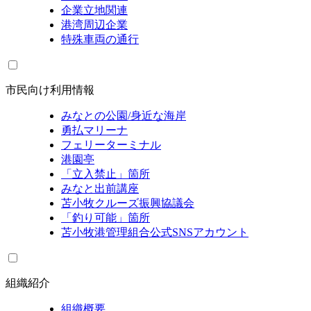
企業立地関連
港湾周辺企業
特殊車両の通行
市民向け利用情報
みなとの公園/身近な海岸
勇払マリーナ
フェリーターミナル
港園亭
「立入禁止」箇所
みなと出前講座
苫小牧クルーズ振興協議会
「釣り可能」箇所
苫小牧港管理組合公式SNSアカウント
組織紹介
組織概要