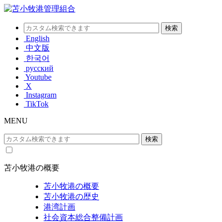
English
中文版
한국어
русский
Youtube
X
Instagram
TikTok
MENU
苫小牧港の概要
苫小牧港の概要
苫小牧港の歴史
港湾計画
社会資本総合整備計画