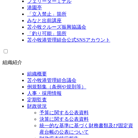
フェリーターミナル
港園亭
「立入禁止」箇所
みなと出前講座
苫小牧クルーズ振興協議会
「釣り可能」箇所
苫小牧港管理組合公式SNSアカウント
組織紹介
組織概要
苫小牧港管理組合議会
例規類集（条例や規則等）
人事・採用情報
定期監査
財政状況
予算に関する公表資料
決算に関する公表資料
統一的な基準に基づく財務書類及び固定資
産台帳の公表について