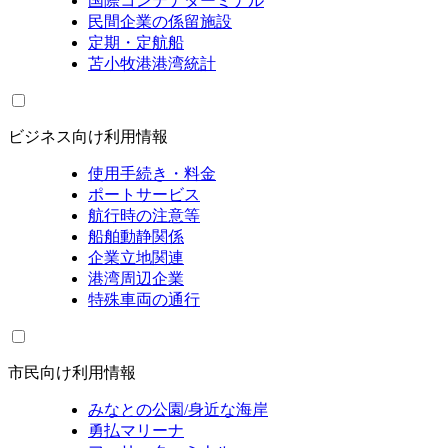
国際コンテナターミナル
民間企業の係留施設
定期・定航船
苫小牧港港湾統計
ビジネス向け利用情報
使用手続き・料金
ポートサービス
航行時の注意等
船舶動静関係
企業立地関連
港湾周辺企業
特殊車両の通行
市民向け利用情報
みなとの公園/身近な海岸
勇払マリーナ