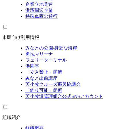
企業立地関連
港湾周辺企業
特殊車両の通行
市民向け利用情報
みなとの公園/身近な海岸
勇払マリーナ
フェリーターミナル
港園亭
「立入禁止」箇所
みなと出前講座
苫小牧クルーズ振興協議会
「釣り可能」箇所
苫小牧港管理組合公式SNSアカウント
組織紹介
組織概要