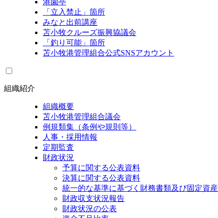
港園亭
「立入禁止」箇所
みなと出前講座
苫小牧クルーズ振興協議会
「釣り可能」箇所
苫小牧港管理組合公式SNSアカウント
組織紹介
組織概要
苫小牧港管理組合議会
例規類集（条例や規則等）
人事・採用情報
定期監査
財政状況
予算に関する公表資料
決算に関する公表資料
統一的な基準に基づく財務書類及び固定資産
財政収支状況報告
財政状況の公表