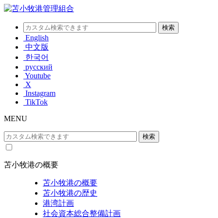
English
中文版
한국어
русский
Youtube
X
Instagram
TikTok
MENU
苫小牧港の概要
苫小牧港の概要
苫小牧港の歴史
港湾計画
社会資本総合整備計画