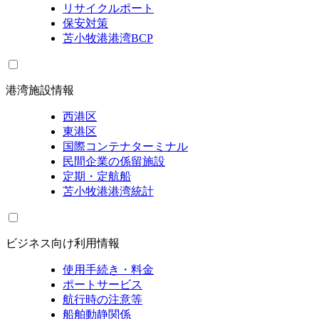
リサイクルポート
保安対策
苫小牧港港湾BCP
港湾施設情報
西港区
東港区
国際コンテナターミナル
民間企業の係留施設
定期・定航船
苫小牧港港湾統計
ビジネス向け利用情報
使用手続き・料金
ポートサービス
航行時の注意等
船舶動静関係