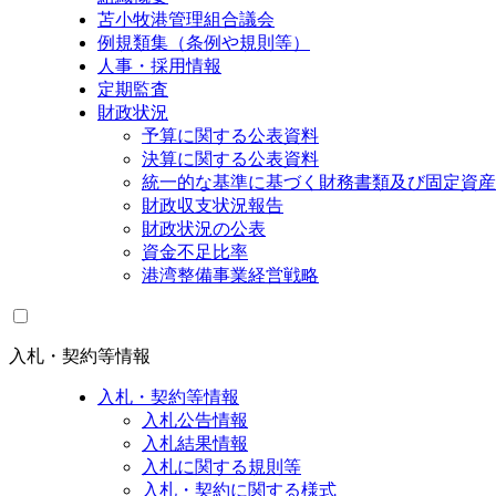
苫小牧港管理組合議会
例規類集（条例や規則等）
人事・採用情報
定期監査
財政状況
予算に関する公表資料
決算に関する公表資料
統一的な基準に基づく財務書類及び固定資産
財政収支状況報告
財政状況の公表
資金不足比率
港湾整備事業経営戦略
入札・契約等情報
入札・契約等情報
入札公告情報
入札結果情報
入札に関する規則等
入札・契約に関する様式