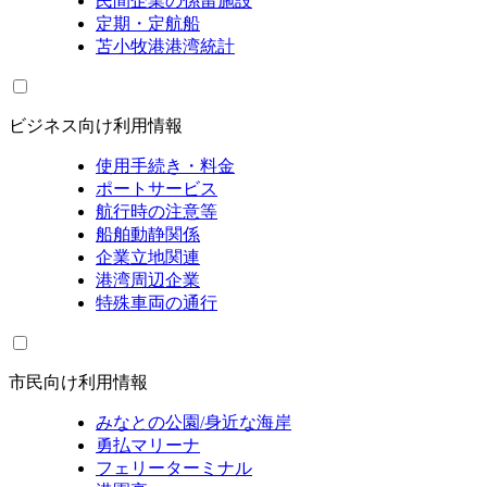
民間企業の係留施設
定期・定航船
苫小牧港港湾統計
ビジネス向け利用情報
使用手続き・料金
ポートサービス
航行時の注意等
船舶動静関係
企業立地関連
港湾周辺企業
特殊車両の通行
市民向け利用情報
みなとの公園/身近な海岸
勇払マリーナ
フェリーターミナル