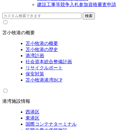
建設工事等競争入札参加資格審査申請
苫小牧港の概要
苫小牧港の概要
苫小牧港の歴史
港湾計画
社会資本総合整備計画
リサイクルポート
保安対策
苫小牧港港湾BCP
港湾施設情報
西港区
東港区
国際コンテナターミナル