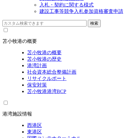
入札・契約に関する様式
建設工事等競争入札参加資格審査申請
苫小牧港の概要
苫小牧港の概要
苫小牧港の歴史
港湾計画
社会資本総合整備計画
リサイクルポート
保安対策
苫小牧港港湾BCP
港湾施設情報
西港区
東港区