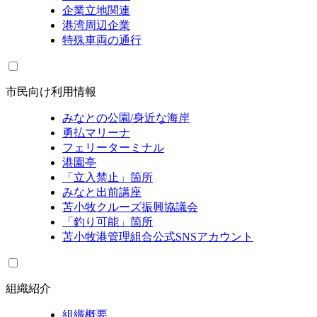
企業立地関連
港湾周辺企業
特殊車両の通行
市民向け利用情報
みなとの公園/身近な海岸
勇払マリーナ
フェリーターミナル
港園亭
「立入禁止」箇所
みなと出前講座
苫小牧クルーズ振興協議会
「釣り可能」箇所
苫小牧港管理組合公式SNSアカウント
組織紹介
組織概要