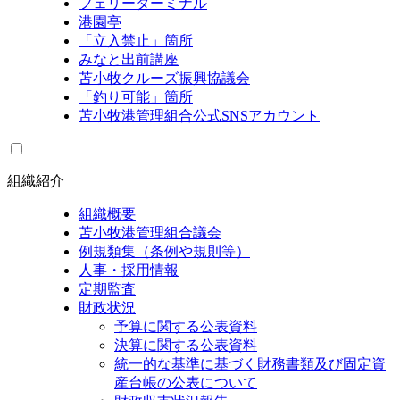
フェリーターミナル
港園亭
「立入禁止」箇所
みなと出前講座
苫小牧クルーズ振興協議会
「釣り可能」箇所
苫小牧港管理組合公式SNSアカウント
組織紹介
組織概要
苫小牧港管理組合議会
例規類集（条例や規則等）
人事・採用情報
定期監査
財政状況
予算に関する公表資料
決算に関する公表資料
統一的な基準に基づく財務書類及び固定資
産台帳の公表について