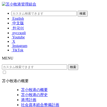
English
中文版
한국어
русский
Youtube
X
Instagram
TikTok
MENU
苫小牧港の概要
苫小牧港の概要
苫小牧港の歴史
港湾計画
社会資本総合整備計画