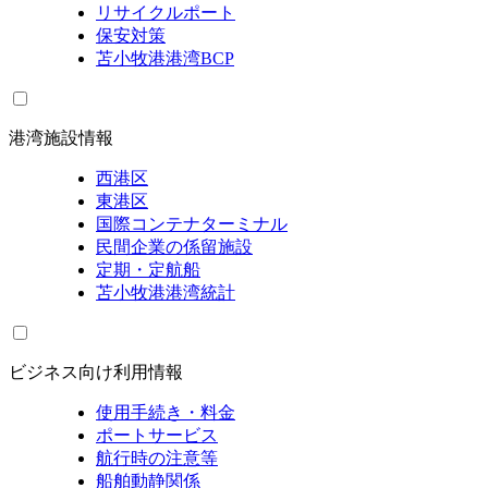
リサイクルポート
保安対策
苫小牧港港湾BCP
港湾施設情報
西港区
東港区
国際コンテナターミナル
民間企業の係留施設
定期・定航船
苫小牧港港湾統計
ビジネス向け利用情報
使用手続き・料金
ポートサービス
航行時の注意等
船舶動静関係