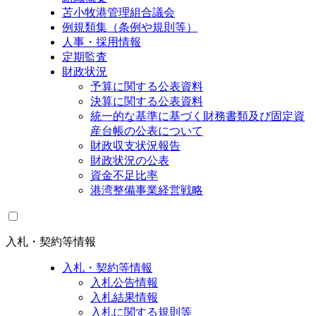
苫小牧港管理組合議会
例規類集（条例や規則等）
人事・採用情報
定期監査
財政状況
予算に関する公表資料
決算に関する公表資料
統一的な基準に基づく財務書類及び固定資
産台帳の公表について
財政収支状況報告
財政状況の公表
資金不足比率
港湾整備事業経営戦略
入札・契約等情報
入札・契約等情報
入札公告情報
入札結果情報
入札に関する規則等