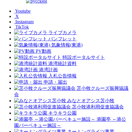
Youtube
X
Instagram
TikTok
ライブカメラ
パンフレット
気象情報(東港)
PV動画
特設ポータルサイト
港湾統計資料
港湾計画
入札公告情報
申請・届出
苫小牧クルーズ振興協議
会
みなとオアシス苫小牧
苫小牧港利用促進協議会
キラキラ公園
港園亭 ～港公
園バーベキュー施設～
ネーミングライツ事業