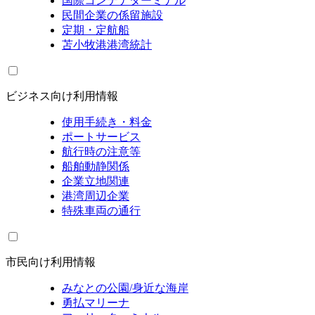
国際コンテナターミナル
民間企業の係留施設
定期・定航船
苫小牧港港湾統計
ビジネス向け利用情報
使用手続き・料金
ポートサービス
航行時の注意等
船舶動静関係
企業立地関連
港湾周辺企業
特殊車両の通行
市民向け利用情報
みなとの公園/身近な海岸
勇払マリーナ