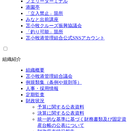
フェリーターミナル
港園亭
「立入禁止」箇所
みなと出前講座
苫小牧クルーズ振興協議会
「釣り可能」箇所
苫小牧港管理組合公式SNSアカウント
組織紹介
組織概要
苫小牧港管理組合議会
例規類集（条例や規則等）
人事・採用情報
定期監査
財政状況
予算に関する公表資料
決算に関する公表資料
統一的な基準に基づく財務書類及び固定資
産台帳の公表について