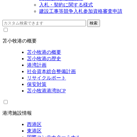
入札・契約に関する様式
建設工事等競争入札参加資格審査申請
苫小牧港の概要
苫小牧港の概要
苫小牧港の歴史
港湾計画
社会資本総合整備計画
リサイクルポート
保安対策
苫小牧港港湾BCP
港湾施設情報
西港区
東港区