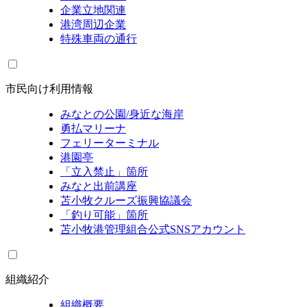
企業立地関連
港湾周辺企業
特殊車両の通行
市民向け利用情報
みなとの公園/身近な海岸
勇払マリーナ
フェリーターミナル
港園亭
「立入禁止」箇所
みなと出前講座
苫小牧クルーズ振興協議会
「釣り可能」箇所
苫小牧港管理組合公式SNSアカウント
組織紹介
組織概要