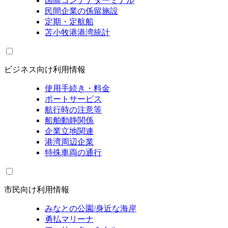
国際コンテナターミナル
民間企業の係留施設
定期・定航船
苫小牧港港湾統計
ビジネス向け利用情報
使用手続き・料金
ポートサービス
航行時の注意等
船舶動静関係
企業立地関連
港湾周辺企業
特殊車両の通行
市民向け利用情報
みなとの公園/身近な海岸
勇払マリーナ