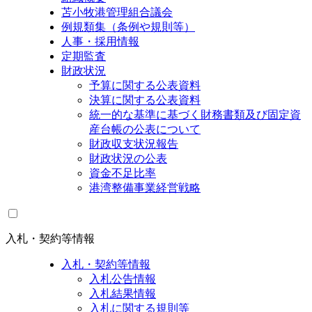
苫小牧港管理組合議会
例規類集（条例や規則等）
人事・採用情報
定期監査
財政状況
予算に関する公表資料
決算に関する公表資料
統一的な基準に基づく財務書類及び固定資
産台帳の公表について
財政収支状況報告
財政状況の公表
資金不足比率
港湾整備事業経営戦略
入札・契約等情報
入札・契約等情報
入札公告情報
入札結果情報
入札に関する規則等