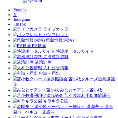
Youtube
X
Instagram
TikTok
ライブカメラ
パンフレット
気象情報(東港)
PV動画
特設ポータルサイト
港湾統計資料
港湾計画
入札公告情報
申請・届出
苫小牧クルーズ振興協議
会
みなとオアシス苫小牧
苫小牧港利用促進協議会
キラキラ公園
港園亭 ～港公
園バーベキュー施設～
ネーミングライツ事業