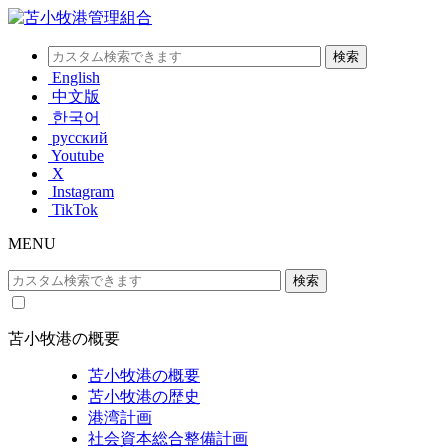
English
中文版
한국어
русский
Youtube
X
Instagram
TikTok
MENU
苫小牧港の概要
苫小牧港の概要
苫小牧港の歴史
港湾計画
社会資本総合整備計画