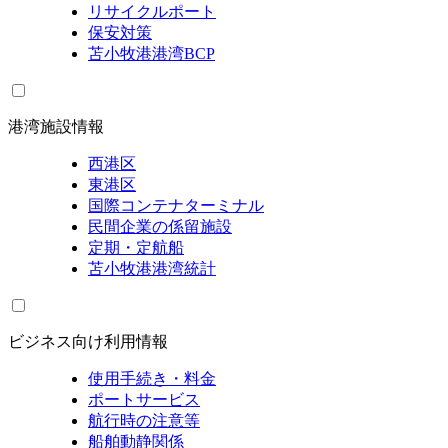
リサイクルポート
保安対策
苫小牧港港湾BCP
港湾施設情報
西港区
東港区
国際コンテナターミナル
民間企業の係留施設
定期・定航船
苫小牧港港湾統計
ビジネス向け利用情報
使用手続き・料金
ポートサービス
航行時の注意等
船舶動静関係