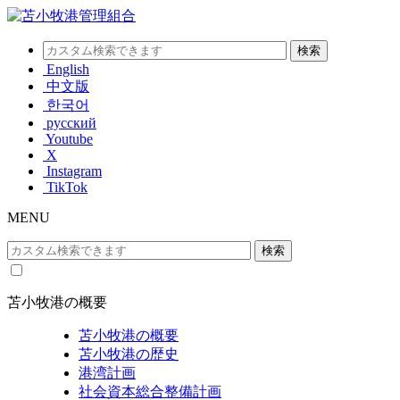
English
中文版
한국어
русский
Youtube
X
Instagram
TikTok
MENU
苫小牧港の概要
苫小牧港の概要
苫小牧港の歴史
港湾計画
社会資本総合整備計画