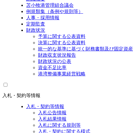
苫小牧港管理組合議会
例規類集（条例や規則等）
人事・採用情報
定期監査
財政状況
予算に関する公表資料
決算に関する公表資料
統一的な基準に基づく財務書類及び固定資産
財政収支状況報告
財政状況の公表
資金不足比率
港湾整備事業経営戦略
入札・契約等情報
入札・契約等情報
入札公告情報
入札結果情報
入札に関する規則等
入札・契約に関する様式