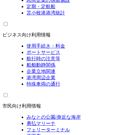
民間企業の係留施設
定期・定航船
苫小牧港港湾統計
ビジネス向け利用情報
使用手続き・料金
ポートサービス
航行時の注意等
船舶動静関係
企業立地関連
港湾周辺企業
特殊車両の通行
市民向け利用情報
みなとの公園/身近な海岸
勇払マリーナ
フェリーターミナル