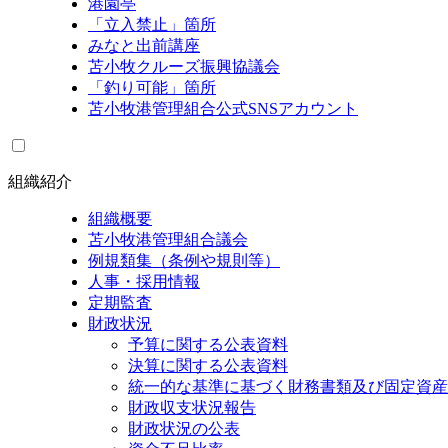
港園亭
「立入禁止」箇所
みなと出前講座
苫小牧クルーズ振興協議会
「釣り可能」箇所
苫小牧港管理組合公式SNSアカウント
組織紹介
組織概要
苫小牧港管理組合議会
例規類集（条例や規則等）
人事・採用情報
定期監査
財政状況
予算に関する公表資料
決算に関する公表資料
統一的な基準に基づく財務書類及び固定資産
財政収支状況報告
財政状況の公表