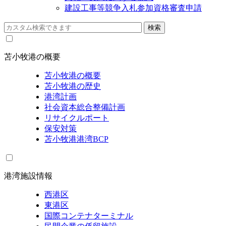
建設工事等競争入札参加資格審査申請
苫小牧港の概要
苫小牧港の概要
苫小牧港の歴史
港湾計画
社会資本総合整備計画
リサイクルポート
保安対策
苫小牧港港湾BCP
港湾施設情報
西港区
東港区
国際コンテナターミナル