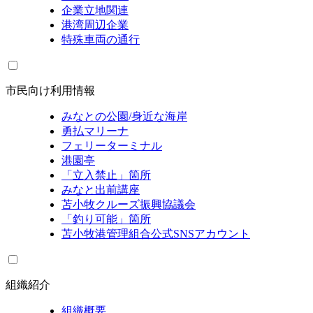
企業立地関連
港湾周辺企業
特殊車両の通行
市民向け利用情報
みなとの公園/身近な海岸
勇払マリーナ
フェリーターミナル
港園亭
「立入禁止」箇所
みなと出前講座
苫小牧クルーズ振興協議会
「釣り可能」箇所
苫小牧港管理組合公式SNSアカウント
組織紹介
組織概要