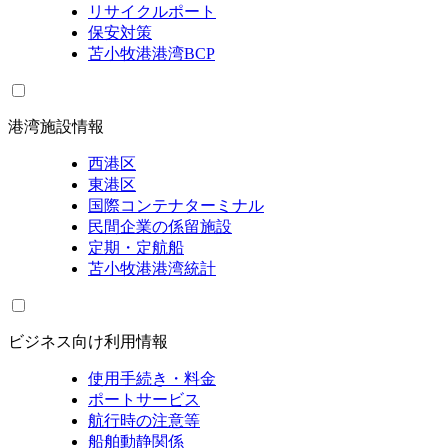
リサイクルポート
保安対策
苫小牧港港湾BCP
港湾施設情報
西港区
東港区
国際コンテナターミナル
民間企業の係留施設
定期・定航船
苫小牧港港湾統計
ビジネス向け利用情報
使用手続き・料金
ポートサービス
航行時の注意等
船舶動静関係