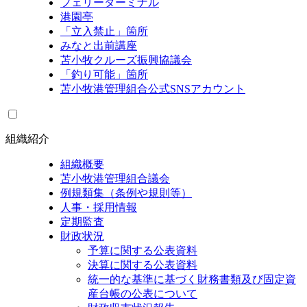
フェリーターミナル
港園亭
「立入禁止」箇所
みなと出前講座
苫小牧クルーズ振興協議会
「釣り可能」箇所
苫小牧港管理組合公式SNSアカウント
組織紹介
組織概要
苫小牧港管理組合議会
例規類集（条例や規則等）
人事・採用情報
定期監査
財政状況
予算に関する公表資料
決算に関する公表資料
統一的な基準に基づく財務書類及び固定資
産台帳の公表について