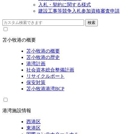
入札・契約に関する様式
建設工事等競争入札参加資格審査申請
苫小牧港の概要
苫小牧港の概要
苫小牧港の歴史
港湾計画
社会資本総合整備計画
リサイクルポート
保安対策
苫小牧港港湾BCP
港湾施設情報
西港区
東港区