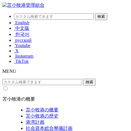
English
中文版
한국어
русский
Youtube
X
Instagram
TikTok
MENU
苫小牧港の概要
苫小牧港の概要
苫小牧港の歴史
港湾計画
社会資本総合整備計画