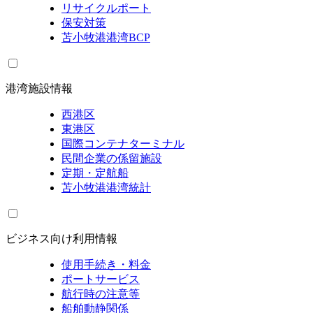
リサイクルポート
保安対策
苫小牧港港湾BCP
港湾施設情報
西港区
東港区
国際コンテナターミナル
民間企業の係留施設
定期・定航船
苫小牧港港湾統計
ビジネス向け利用情報
使用手続き・料金
ポートサービス
航行時の注意等
船舶動静関係