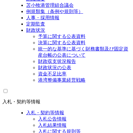
苫小牧港管理組合議会
例規類集（条例や規則等）
人事・採用情報
定期監査
財政状況
予算に関する公表資料
決算に関する公表資料
統一的な基準に基づく財務書類及び固定資
産台帳の公表について
財政収支状況報告
財政状況の公表
資金不足比率
港湾整備事業経営戦略
入札・契約等情報
入札・契約等情報
入札公告情報
入札結果情報
入札に関する規則等