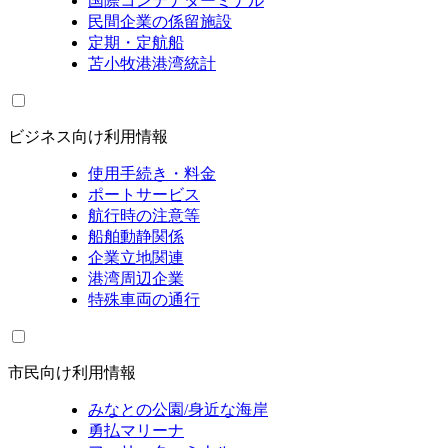
国際コンテナターミナル
民間企業の係留施設
定期・定航船
苫小牧港港湾統計
ビジネス向け利用情報
使用手続き・料金
ポートサービス
航行時の注意等
船舶動静関係
企業立地関連
港湾周辺企業
特殊車両の通行
市民向け利用情報
みなとの公園/身近な海岸
勇払マリーナ