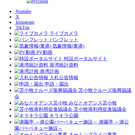
Youtube
X
Instagram
TikTok
ライブカメラ
パンフレット
気象情報(東港)
PV動画
特設ポータルサイト
港湾統計資料
港湾計画
入札公告情報
申請・届出
苫小牧クルーズ振興協議
会
みなとオアシス苫小牧
苫小牧港利用促進協議会
キラキラ公園
港園亭 ～港公
園バーベキュー施設～
ネーミングライツ事業