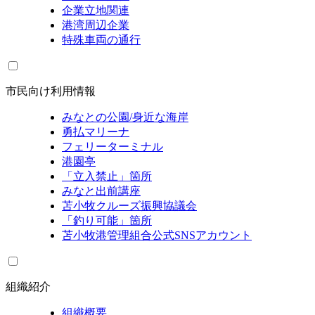
企業立地関連
港湾周辺企業
特殊車両の通行
市民向け利用情報
みなとの公園/身近な海岸
勇払マリーナ
フェリーターミナル
港園亭
「立入禁止」箇所
みなと出前講座
苫小牧クルーズ振興協議会
「釣り可能」箇所
苫小牧港管理組合公式SNSアカウント
組織紹介
組織概要